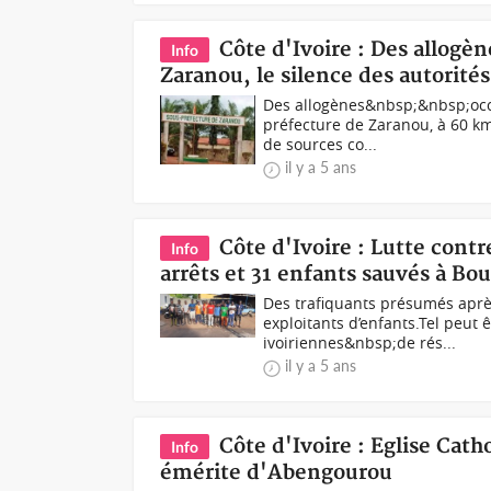
Côte d'Ivoire : Des allogè
Info
Zaranou, le silence des autorit
Des allogènes&nbsp;&nbsp;occu
préfecture de Zaranou, à 60 km
de sources co...
il y a 5 ans
Côte d'Ivoire : Lutte contr
Info
arrêts et 31 enfants sauvés à Bo
Des trafiquants présumés après
exploitants d’enfants.Tel peut
ivoiriennes&nbsp;de rés...
il y a 5 ans
Côte d'Ivoire : Eglise Ca
Info
émérite d'Abengourou