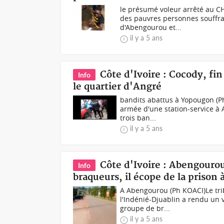
le présumé voleur arrêté au CH
des pauvres personnes souffran
d'Abengourou et...
il y a 5 ans
Côte d'Ivoire : Cocody, fi
Info
le quartier d'Angré
bandits abattus à Yopougon (Ph 
armée d'une station-service à
trois ban...
il y a 5 ans
Côte d'Ivoire : Abengourou
Info
braqueurs, il écope de la prison à
A Abengourou (Ph KOACI)Le tri
l'Indénié-Djuablin a rendu un 
groupe de br...
il y a 5 ans