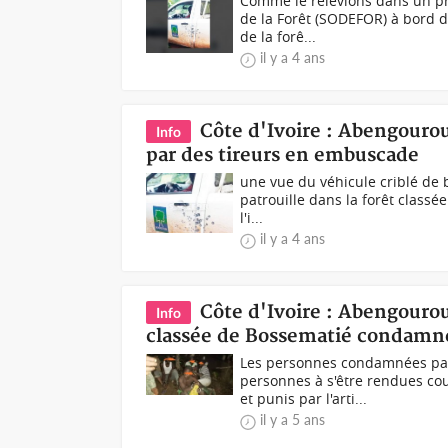
Comme le relevions dans un pr
de la Forêt (SODEFOR) à bord d
de la forê...
il y a 4 ans
Côte d'Ivoire : Abengourou,
Info
par des tireurs en embuscade
une vue du véhicule criblé de 
patrouille dans la forêt classé
l'i...
il y a 4 ans
Côte d'Ivoire : Abengourou
Info
classée de Bossematié condamné
Les personnes condamnées par 
personnes à s'être rendues cou
et punis par l'arti...
il y a 5 ans