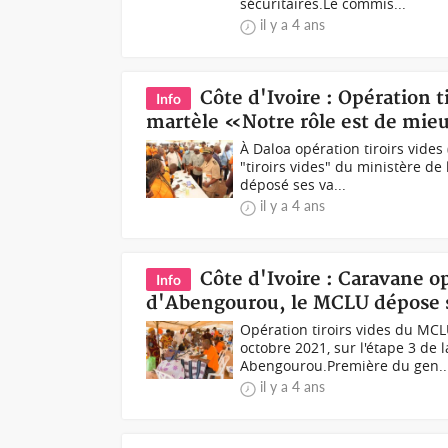
sécuritaires.Le commis...
il y a 4 ans
Côte d'Ivoire : Opération t
Info
martèle «Notre rôle est de mieu
À Daloa opération tiroirs vide
"tiroirs vides" du ministère d
déposé ses va...
il y a 4 ans
Côte d'Ivoire : Caravane op
Info
d'Abengourou, le MCLU dépose ses
Opération tiroirs vides du MC
octobre 2021, sur l'étape 3 de
Abengourou.Première du gen..
il y a 4 ans