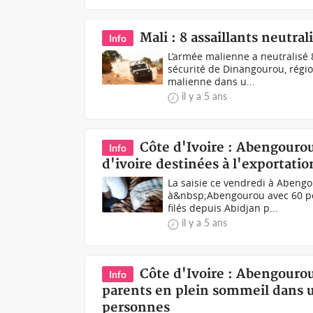
Mali : 8 assaillants neutra
Info
L’armée malienne a neutralisé 8
sécurité de Dinangourou, régio
malienne dans u...
il y a 5 ans
Côte d'Ivoire : Abengouro
Info
d'ivoire destinées à l'exportatio
La saisie ce vendredi à Abeng
à&nbsp;Abengourou avec 60 poin
filés depuis Abidjan p...
il y a 5 ans
Côte d'Ivoire : Abengourou
Info
parents en plein sommeil dans un
personnes