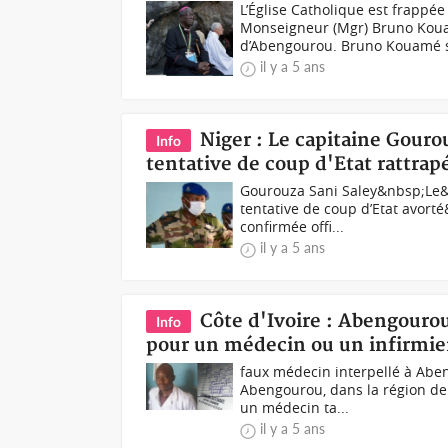
L’Église Catholique est frappé
Monseigneur (Mgr) Bruno Koua
d’Abengourou. Bruno Kouamé s
il y a 5 ans
Niger : Le capitaine Gour
Info
tentative de coup d'Etat rattrap
Gourouza Sani Saley&nbsp;Le&
tentative de coup d’Etat avort
confirmée offi...
il y a 5 ans
Côte d'Ivoire : Abengourou,
Info
pour un médecin ou un infirmier 
faux médecin interpellé à Aben
Abengourou, dans la région de l
un médecin ta...
il y a 5 ans