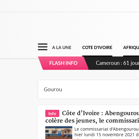
A LA UNE
COTE D'IVOIRE
AFRIQ
Cameroun : 61 jours
FLASH INFO
du pouvoir
Côte d'Ivoire : Abengourou
Info
colère des jeunes, le commissaria
Le commissariat d'Abengourou 
hier lundi 15 novembre 2021 d