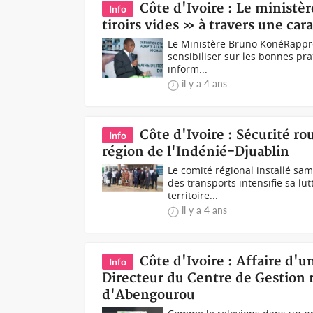
Côte d'Ivoire : Le ministèr
Info
tiroirs vides » à travers une car
Le Ministère Bruno KonéRapproc
sensibiliser sur les bonnes pra
inform...
il y a 4 ans
Côte d'Ivoire : Sécurité ro
Info
région de l'Indénié-Djuablin
Le comité régional installé sa
des transports intensifie sa lut
territoire...
il y a 4 ans
Côte d'Ivoire : Affaire d'un
Info
Directeur du Centre de Gestion 
d'Abengourou