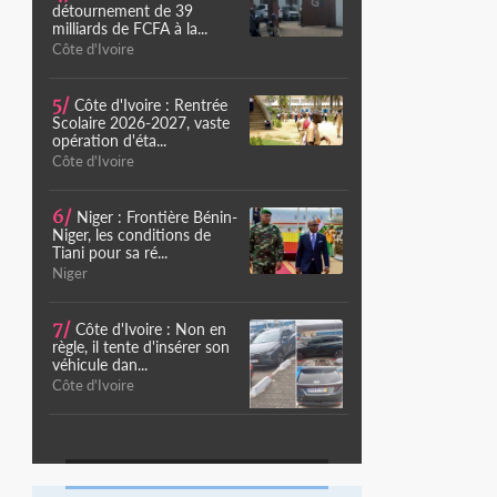
détournement de 39
milliards de FCFA à la...
Côte d'Ivoire
5/
Côte d'Ivoire : Rentrée
Scolaire 2026-2027, vaste
opération d'éta...
Côte d'Ivoire
6/
Niger : Frontière Bénin-
Niger, les conditions de
Tiani pour sa ré...
Niger
7/
Côte d'Ivoire : Non en
règle, il tente d'insérer son
véhicule dan...
Côte d'Ivoire