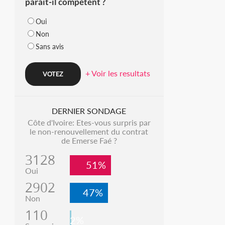
parait-il compétent ?
Oui
Non
Sans avis
+ Voir les resultats
DERNIER SONDAGE
Côte d'Ivoire: Etes-vous surpris par
le non-renouvellement du contrat
de Emerse Faé ?
3128
51%
Oui
2902
47%
Non
110
2%