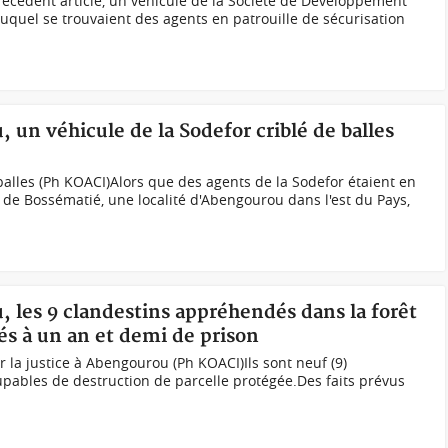
écédent article, un véhicule de la Société de Développement
uquel se trouvaient des agents en patrouille de sécurisation
 un véhicule de la Sodefor criblé de balles
balles (Ph KOACI)Alors que des agents de la Sodefor étaient en
e de Bossématié, une localité d'Abengourou dans l'est du Pays,
, les 9 clandestins appréhendés dans la forêt
s à un an et demi de prison
la justice à Abengourou (Ph KOACI)Ils sont neuf (9)
pables de destruction de parcelle protégée.Des faits prévus