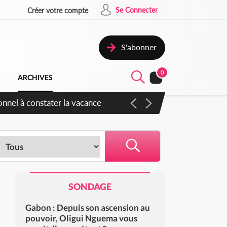
Se Connecter
Créer votre compte
S'abonner
0
ARCHIVES
onnel à constater la vacance
SONDAGE
Gabon : Depuis son ascension au
pouvoir, Oligui Nguema vous