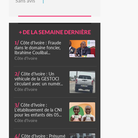
Sans avis
+ DE LA SEMAINE DERNIÈRE
1/
Côte d'Ivoire : Fraude
dans le domaine foncier,
Ibrahime Coulibal...
Côte d'Ivoire
2/
Côte d'Ivoire : Un
véhicule de la GESTOCI
circulant avec un numér...
Côte d'Ivoire
3/
Côte d'Ivoire :
L'établissement de la CNI
pour les enfants dès 05...
Côte d'Ivoire
4/
Côte d'Ivoire : Présumé