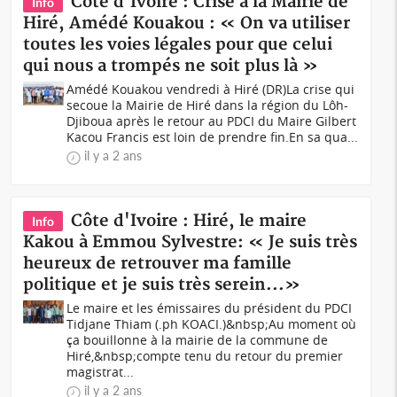
Côte d'Ivoire : Crise à la Mairie de
Info
Hiré, Amédé Kouakou : « On va utiliser
toutes les voies légales pour que celui
qui nous a trompés ne soit plus là »
Amédé Kouakou vendredi à Hiré (DR)La crise qui
secoue la Mairie de Hiré dans la région du Lôh-
Djiboua après le retour au PDCI du Maire Gilbert
Kacou Francis est loin de prendre fin.En sa qua...
il y a 2 ans
Côte d'Ivoire : Hiré, le maire
Info
Kakou à Emmou Sylvestre: « Je suis très
heureux de retrouver ma famille
politique et je suis très serein...»
Le maire et les émissaires du président du PDCI
Tidjane Thiam (.ph KOACI.)&nbsp;Au moment où
ça bouillonne à la mairie de la commune de
Hiré,&nbsp;compte tenu du retour du premier
magistrat...
il y a 2 ans