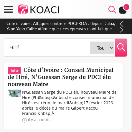
0
Côte d'Ivoire : Le Colonel-Major Fofié Kouakou est décédé,
l'armée perd une figure de la 2e Région militaire
Côte d'Ivoire : Conseil Municipal
Info
de Hiré, N'Guessan Serge du PDCI élu
nouveau Maire
N’Guessan Serge du PDCI élu nouveau Maire de
Hiré (Ph)&nbsp;&nbsp;Le conseil municipal de
Hiré s’est réuni le mardi&nbsp;17 février 2026
après le décès du maire Gilbert Kacou
Francis.&nbsp;À...
il y a 5 mois