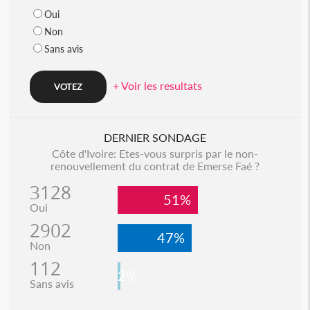
Oui
Non
Sans avis
+ Voir les resultats
DERNIER SONDAGE
Côte d'Ivoire: Etes-vous surpris par le non-
renouvellement du contrat de Emerse Faé ?
3128
51%
Oui
2902
47%
Non
112
2%
Sans avis