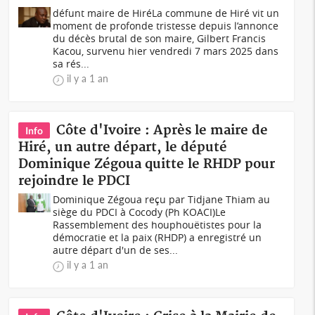
défunt maire de HiréLa commune de Hiré vit un
moment de profonde tristesse depuis l’annonce
du décès brutal de son maire, Gilbert Francis
Kacou, survenu hier vendredi 7 mars 2025 dans
sa rés...
il y a 1 an
Côte d'Ivoire : Après le maire de
Info
Hiré, un autre départ, le député
Dominique Zégoua quitte le RHDP pour
rejoindre le PDCI
Dominique Zégoua reçu par Tidjane Thiam au
siège du PDCI à Cocody (Ph KOACI)Le
Rassemblement des houphouëtistes pour la
démocratie et la paix (RHDP) a enregistré un
autre départ d'un de ses...
il y a 1 an