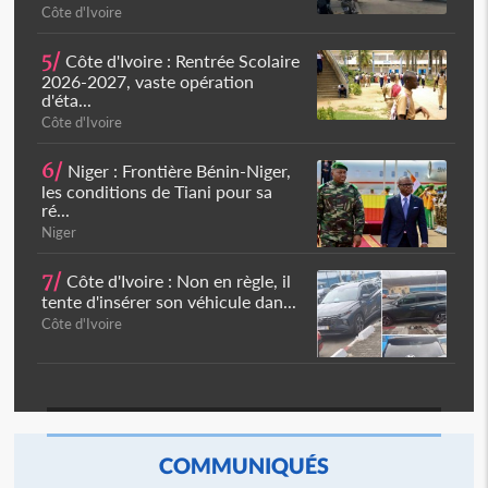
Côte d'Ivoire
5/
Côte d'Ivoire : Rentrée Scolaire
2026-2027, vaste opération
d'éta...
Côte d'Ivoire
6/
Niger : Frontière Bénin-Niger,
les conditions de Tiani pour sa
ré...
Niger
7/
Côte d'Ivoire : Non en règle, il
tente d'insérer son véhicule dan...
Côte d'Ivoire
COMMUNIQUÉS