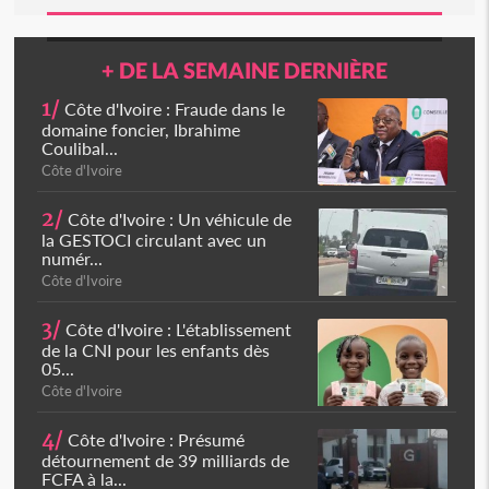
+ DE LA SEMAINE DERNIÈRE
1/
Côte d'Ivoire : Fraude dans le
domaine foncier, Ibrahime
Coulibal...
Côte d'Ivoire
2/
Côte d'Ivoire : Un véhicule de
la GESTOCI circulant avec un
numér...
Côte d'Ivoire
3/
Côte d'Ivoire : L'établissement
de la CNI pour les enfants dès
05...
Côte d'Ivoire
4/
Côte d'Ivoire : Présumé
détournement de 39 milliards de
FCFA à la...