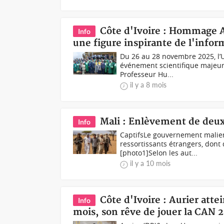
Côte d'Ivoire : Hommage 
Info
une figure inspirante de l'info
Du 26 au 28 novembre 2025, l’U
événement scientifique majeur :
Professeur Hu...
il y a 8 mois
Mali : Enlèvement de deux
Info
CaptifsLe gouvernement malien
ressortissants étrangers, dont
[photo1]Selon les aut...
il y a 10 mois
Côte d'Ivoire : Aurier atte
Info
mois, son rêve de jouer la CAN 2