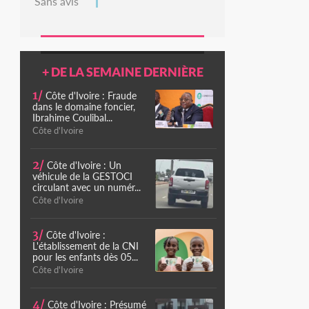
Sans avis
+ DE LA SEMAINE DERNIÈRE
1/
Côte d'Ivoire : Fraude
dans le domaine foncier,
Ibrahime Coulibal...
Côte d'Ivoire
2/
Côte d'Ivoire : Un
véhicule de la GESTOCI
circulant avec un numér...
Côte d'Ivoire
3/
Côte d'Ivoire :
L'établissement de la CNI
pour les enfants dès 05...
Côte d'Ivoire
4/
Côte d'Ivoire : Présumé