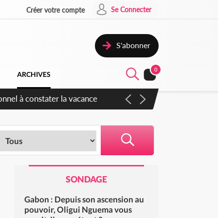
Se Connecter
Créer votre compte
S'abonner
0
ARCHIVES
onnel à constater la vacance
SONDAGE
Gabon : Depuis son ascension au
pouvoir, Oligui Nguema vous