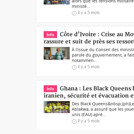
alors que les tensions militaires
ministè...
il y a 5 mois
Côte d'Ivoire : Crise au 
Info
rassure et suit de près ses ressor
À l’issue du Conseil des minis
parole du gouvernement, a fait l
notammen...
il y a 5 mois
Ghana : Les Black Queens b
Info
iranien, sécurité et évacuation 
Des Black Queens&nbsp;(ph)Le
Ablakwa, a assuré que les jou
unis (EAU) aprè...
il y a 5 mois