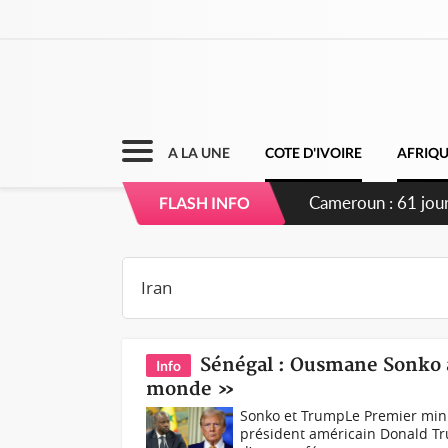
A LA UNE
COTE D'IVOIRE
AFRIQ
Cameroun : 61 jours
FLASH INFO
du pouvoir
Sénégal : Ousmane Sonko a
Info
monde »
Sonko et TrumpLe Premier mini
président américain Donald Tru