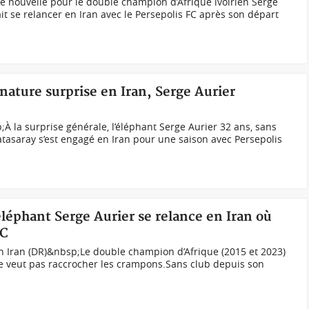
 nouvelle pour le double champion d’Afrique ivoirien Serge
ait se relancer en Iran avec le Persepolis FC après son départ
gnature surprise en Iran, Serge Aurier
À la surprise générale, l’éléphant Serge Aurier 32 ans, sans
tasaray s’est engagé en Iran pour une saison avec Persepolis
éléphant Serge Aurier se relance en Iran où
FC
en Iran (DR)&nbsp;Le double champion d’Afrique (2015 et 2023)
 ne veut pas raccrocher les crampons.Sans club depuis son