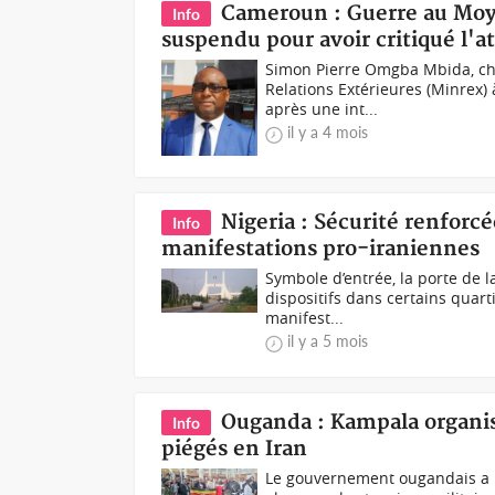
Cameroun : Guerre au Moy
Info
suspendu pour avoir critiqué l'a
Simon Pierre Omgba Mbida, che
Relations Extérieures (Minrex) 
après une int...
il y a 4 mois
Nigeria : Sécurité renforc
Info
manifestations pro-iraniennes
Symbole d’entrée, la porte de la
dispositifs dans certains quart
manifest...
il y a 5 mois
Ouganda : Kampala organise
Info
piégés en Iran
Le gouvernement ougandais a pr