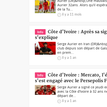
Aurier (DR)&nbsp;Une mauvaise
Aurier 32ans. Alors qu’il espér
de la Tu...
il y a 11 mois
Côte d'Ivoire : Après sa si
Info
s'explique
Serge Aurier en Iran (DR)&nbsp;
club depuis son départ de Gala
en prem...
il y a 1 an
Côte d'Ivoire : Mercato, l'
Info
s'est engagé avec le Persepolis 
Serge Aurier a signé ce jeudi 
avec la Côte d’Ivoire à 32 ans
départ de...
il y a 1 an