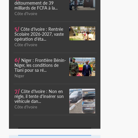
détournement de 39
milliards de FCFA à la...
Côte d'Ivoire
5/
Côte d'Ivoire : Rentrée
Scolaire 2026-2027, vaste
opération d'éta...
Côte d'Ivoire
6/
Niger : Frontière Bénin-
Niger, les conditions de
Tiani pour sa ré...
Niger
7/
Côte d'Ivoire : Non en
règle, il tente d'insérer son
véhicule dan...
Côte d'Ivoire