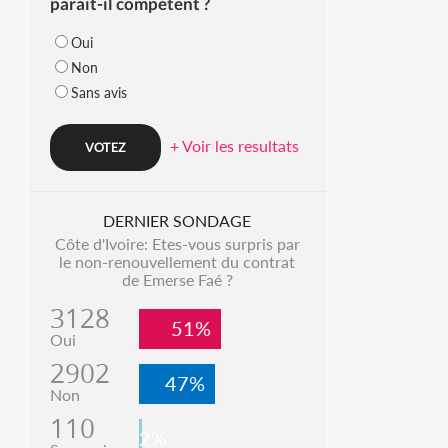
parait-il compétent ?
Oui
Non
Sans avis
+ Voir les resultats
DERNIER SONDAGE
Côte d'Ivoire: Etes-vous surpris par
le non-renouvellement du contrat
de Emerse Faé ?
3128
51%
Oui
2902
47%
Non
110
2%