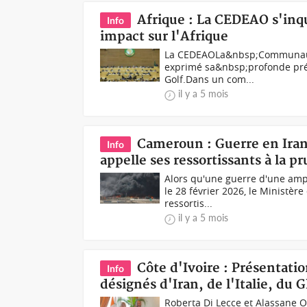
Afrique : La CEDEAO s'inq
Info
impact sur l'Afrique
La CEDEAOLa&nbsp;Communauté 
exprimé sa&nbsp;profonde préoc
Golf.Dans un com...
il y a 5 mois
Cameroun : Guerre en Ir
Info
appelle ses ressortissants à la pr
Alors qu'une guerre d'une amp
le 28 février 2026, le Ministèr
ressortis...
il y a 5 mois
Côte d'Ivoire : Présentat
Info
désignés d'Iran, de l'Italie, du 
Roberta Di Lecce et Alassane O