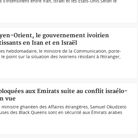
 s’intensifient entre Iran, Israël et les États-Unis.Selon le
Moyen-Orient, le gouvernement ivoirien
tissants en Iran et en Israël
tres hebdomadaire, le ministre de la Communication, porte-
e point sur la situation des Ivoiriens résidant à l’étranger,
loquées aux Emirats suite au conflit israélo-
en vue
 ministre ghanéen des Affaires étrangères, Samuel Okudzeto
euses des Black Queens sont en sécurité aux Émirats arabes