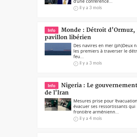
d’une conférence...
il y a 3 mois
Monde : Détroit d'Ormuz, 
Info
pavillon libérien
Des navires en mer (ph)Deux na
les premiers à traverser le dét
feu...
il y a 3 mois
Nigeria : Le gouvernement
Info
de l'Iran
Mesures prise pour ’évacuati
évacuer ses ressortissants qui 
frontière arménienn...
il y a 4 mois