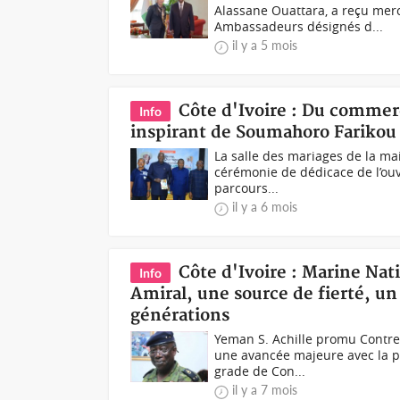
Alassane Ouattara, a reçu mercr
Ambassadeurs désignés d...
il y a 5 mois
Côte d'Ivoire : Du commerc
Info
inspirant de Soumahoro Farikou
La salle des mariages de la mai
cérémonie de dédicace de l’ou
parcours...
il y a 6 mois
Côte d'Ivoire : Marine Na
Info
Amiral, une source de fierté, un
générations
Yeman S. Achille promu Contre
une avancée majeure avec la p
grade de Con...
il y a 7 mois