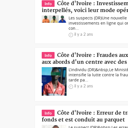
Côte d'Ivoire : Investisse
Info
interpellés, voici leur mode opé
Les suspects (DR)Une nouvelle f
investissements en ligne qui o
con...
il y a 2 ans
Côte d'Ivoire : Fraudes au
Info
aux abords d'un centre avec des 
L’individu (DR)&nbsp;Le Minist
intensifie la lutte contre la f
tarde pa...
il y a 2 ans
Côte d'Ivoire : Erreur de t
Info
fonds et est conduit au parquet
Le suspect (DR)&nbsp;Les erreu