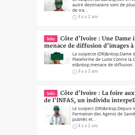
autre destinataire sont de plus
de tra...
il y a 2 ans
Côte d'Ivoire : Une Dame i
Info
menace de diffusion d'images à 
La suspecte (DR)&nbsp;Dame dé
Plateforme de Lutte Contre la 
et&nbsp;menace de diffusion..
il y a 2 ans
Côte d'Ivoire : La foire a
Info
de l'INFAS, un individu interpell
Le suspect (DR)&nbsp;Depuis le
Formation des Agents de Santé 
publiés et...
il y a 2 ans