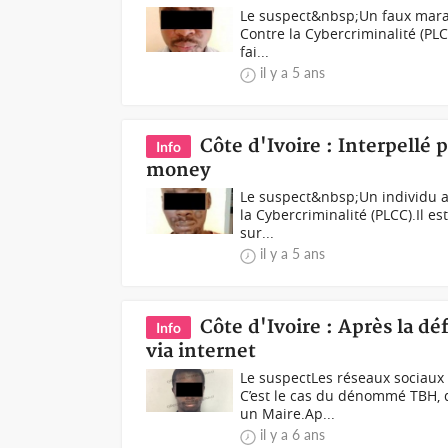
Le suspect&nbsp; Un faux marab
Contre la Cybercriminalité (PL
fai...
il y a 5 ans
Côte d'Ivoire : Interpellé
Info
money
Le suspect&nbsp;Un individu a 
la Cybercriminalité (PLCC).Il es
sur...
il y a 5 ans
Côte d'Ivoire : Après la dé
Info
via internet
Le suspectLes réseaux sociaux c
C’est le cas du dénommé TBH,
un Maire.Ap...
il y a 6 ans