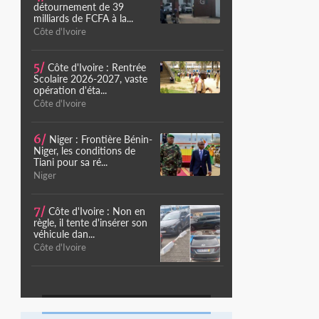
détournement de 39
milliards de FCFA à la...
Côte d'Ivoire
5/
Côte d'Ivoire : Rentrée
Scolaire 2026-2027, vaste
opération d'éta...
Côte d'Ivoire
6/
Niger : Frontière Bénin-
Niger, les conditions de
Tiani pour sa ré...
Niger
7/
Côte d'Ivoire : Non en
règle, il tente d'insérer son
véhicule dan...
Côte d'Ivoire