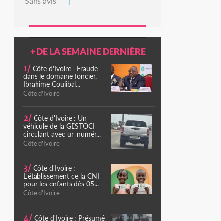
Sans avis
+ DE LA SEMAINE DERNIÈRE
1/
Côte d'Ivoire : Fraude
dans le domaine foncier,
Ibrahime Coulibal...
Côte d'Ivoire
2/
Côte d'Ivoire : Un
véhicule de la GESTOCI
circulant avec un numér...
Côte d'Ivoire
3/
Côte d'Ivoire :
L'établissement de la CNI
pour les enfants dès 05...
Côte d'Ivoire
4/
Côte d'Ivoire : Présumé