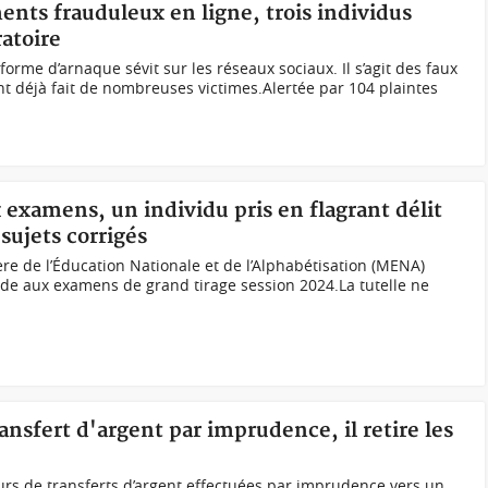
ments frauduleux en ligne, trois individus
ratoire
orme d’arnaque sévit sur les réseaux sociaux. Il s’agit des faux
nt déjà fait de nombreuses victimes.Alertée par 104 plaintes
x examens, un individu pris en flagrant délit
sujets corrigés
ère de l’Éducation Nationale et de l’Alphabétisation (MENA)
raude aux examens de grand tirage session 2024.La tutelle ne
ransfert d'argent par imprudence, il retire les
rs de transferts d’argent effectuées par imprudence vers un