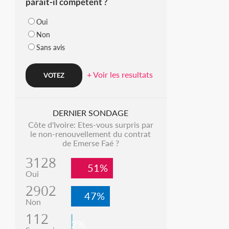
parait-il compétent ?
Oui
Non
Sans avis
+ Voir les resultats
DERNIER SONDAGE
Côte d'Ivoire: Etes-vous surpris par
le non-renouvellement du contrat
de Emerse Faé ?
3128
51%
Oui
2902
47%
Non
112
2%