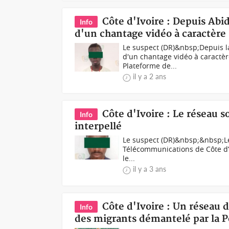
Côte d'Ivoire : Depuis Abi
Info
d'un chantage vidéo à caractère
Le suspect (DR)&nbsp;Depuis la
d'un chantage vidéo à caractère
Plateforme de...
il y a 2 ans
Côte d'Ivoire : Le réseau 
Info
interpellé
Le suspect (DR)&nbsp;&nbsp;Le 
Télécommunications de Côte d’Iv
le...
il y a 3 ans
Côte d'Ivoire : Un réseau 
Info
des migrants démantelé par la P