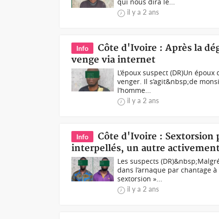
qui nous dira le...
il y a 2 ans
Côte d'Ivoire : Après la dé
Info
venge via internet
L’époux suspect (DR)Un époux qu
venger. Il s’agit&nbsp;de mons
l’homme...
il y a 2 ans
Côte d'Ivoire : Sextorsion 
Info
interpellés, un autre activemen
Les suspects (DR)&nbsp;Malgré l
dans l’arnaque par chantage à 
sextorsion »...
il y a 2 ans