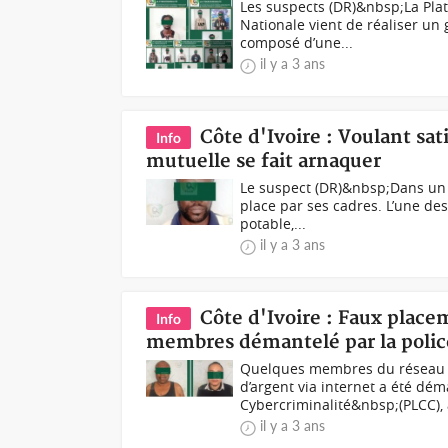
Les suspects (DR)&nbsp;La Plat
Nationale vient de réaliser un
composé d’une...
il y a 3 ans
Côte d'Ivoire : Voulant sati
Info
mutuelle se fait arnaquer
Le suspect (DR)&nbsp;Dans un v
place par ses cadres. L’une des
potable,...
il y a 3 ans
Côte d'Ivoire : Faux plac
Info
membres démantelé par la polic
Quelques membres du réseau m
d’argent via internet a été dém
Cybercriminalité&nbsp;(PLCC), a
il y a 3 ans