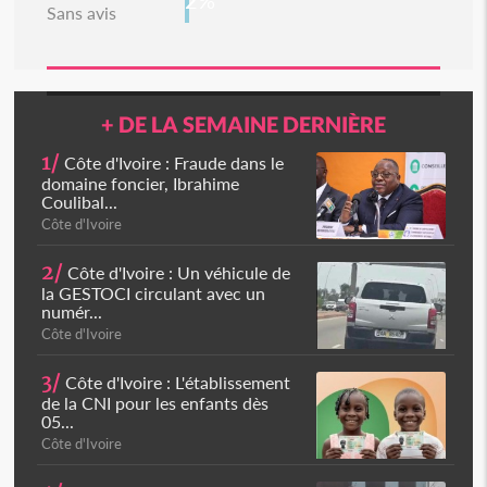
2%
Sans avis
+ DE LA SEMAINE DERNIÈRE
1/
Côte d'Ivoire : Fraude dans le
domaine foncier, Ibrahime
Coulibal...
Côte d'Ivoire
2/
Côte d'Ivoire : Un véhicule de
la GESTOCI circulant avec un
numér...
Côte d'Ivoire
3/
Côte d'Ivoire : L'établissement
de la CNI pour les enfants dès
05...
Côte d'Ivoire