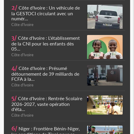
2/
Côte d'Ivoire : Un véhicule de
la GESTOCI circulant avec un
numér...
Côte d'Ivoire
3/
Côte d'Ivoire : L'établissement
de la CNI pour les enfants dès
05...
Côte d'Ivoire
4/
Côte d'Ivoire : Présumé
détournement de 39 milliards de
FCFA à la...
Côte d'Ivoire
5/
Côte d'Ivoire : Rentrée Scolaire
2026-2027, vaste opération
d'éta...
Côte d'Ivoire
6/
Niger : Frontière Bénin-Niger,