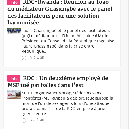
RDC-Rwanda : Réunion au Togo
Info
du médiateur Gnassingbé avec le panel
des facilitateurs pour une solution
harmonisée
Faure Gnassingbé et le panel des facilitateurs
(ph)Le médiateur de l'Union Africaine (UA), le
Président du Conseil de la République togolaise
Faure Gnassingbé, dans la crise entre
République...
il y a 1 an
RDC : Un deuxième employé de
Info
MSF tué par balles dans l'est
MSF L' organisation&nbsp;Médecins sans
Frontières (MSF)&nbsp;a déploré jeudi&nbsp;la
mort de l'un de ses agents lors d'une attaque
brutale dans l'est de la RDC, en proie à une
guerre entre l...
il y a 1 an