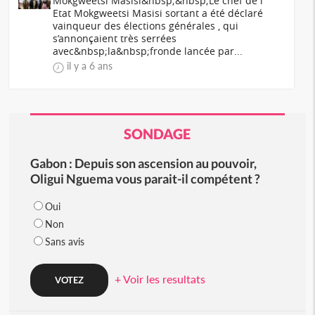
Mokgweetsi Masisi&nbsp;&nbsp;Le chef de l'
Etat Mokgweetsi Masisi sortant a été déclaré
vainqueur des élections générales , qui
s’annonçaient très serrées
avec&nbsp;la&nbsp;fronde lancée par...
il y a 6 ans
SONDAGE
Gabon : Depuis son ascension au pouvoir,
Oligui Nguema vous parait-il compétent ?
Oui
Non
Sans avis
+ Voir les resultats