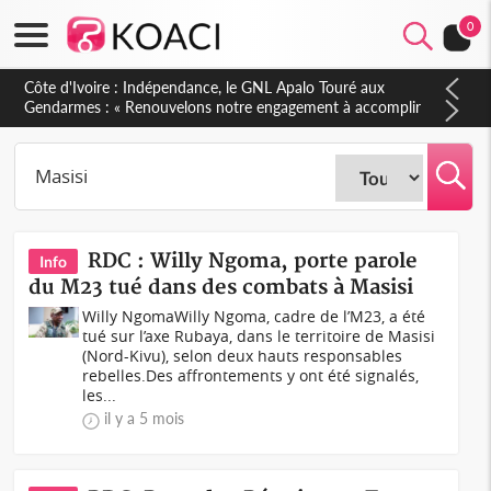
0
Côte d'Ivoire : Indépendance, le GNL Apalo Touré aux
Gendarmes : « Renouvelons notre engagement à accomplir
notre mission avec honneur, discipline, loyauté et
dévouement »
RDC : Willy Ngoma, porte parole
Info
du M23 tué dans des combats à Masisi
Willy NgomaWilly Ngoma, cadre de l’M23, a été
tué sur l’axe Rubaya, dans le territoire de Masisi
(Nord-Kivu), selon deux hauts responsables
rebelles.Des affrontements y ont été signalés,
les...
il y a 5 mois