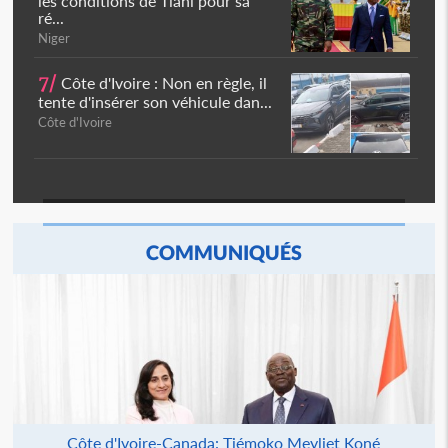
les conditions de Tiani pour sa
ré...
Niger
7/
Côte d'Ivoire : Non en règle, il
tente d'insérer son véhicule dan...
Côte d'Ivoire
COMMUNIQUÉS
Côte d'Ivoire-Canada: Tiémoko Meyliet Koné