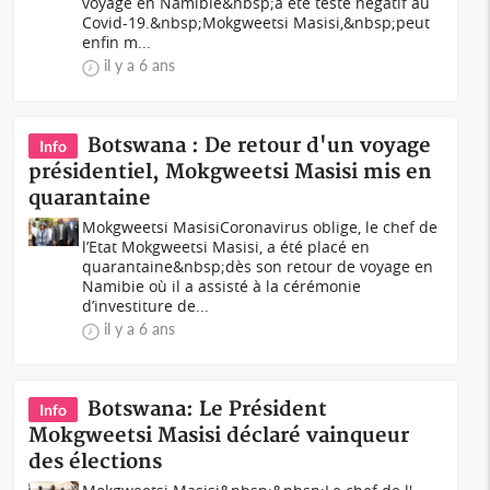
voyage en Namibie&nbsp;a été testé négatif au
Covid-19.&nbsp;Mokgweetsi Masisi,&nbsp;peut
enfin m...
il y a 6 ans
Botswana : De retour d'un voyage
Info
présidentiel, Mokgweetsi Masisi mis en
quarantaine
Mokgweetsi MasisiCoronavirus oblige, le chef de
l’Etat Mokgweetsi Masisi, a été placé en
quarantaine&nbsp;dès son retour de voyage en
Namibie où il a assisté à la cérémonie
d’investiture de...
il y a 6 ans
Botswana: Le Président
Info
Mokgweetsi Masisi déclaré vainqueur
des élections