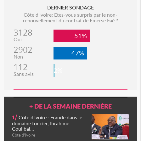
DERNIER SONDAGE
Côte d'Ivoire: Etes-vous surpris par le non-
renouvellement du contrat de Emerse Faé ?
3128
51%
Oui
2902
47%
Non
112
2%
Sans avis
+ DE LA SEMAINE DERNIÈRE
1/
Côte d'Ivoire : Fraude dans le
domaine foncier, Ibrahime
Coulibal...
Côte d'Ivoire