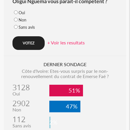
Oligui Nguema vous parait-il compétent ?
Oui
Non
Sans avis
+ Voir les resultats
DERNIER SONDAGE
Côte d'Ivoire: Etes-vous surpris par le non-
renouvellement du contrat de Emerse Faé ?
3128
51%
Oui
2902
47%
Non
112
2%
Sans avis