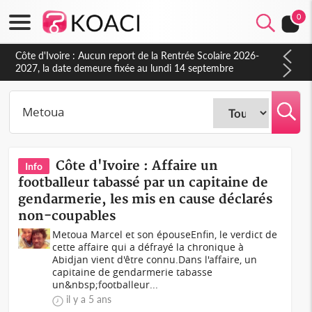
0
Côte d'Ivoire : Aucun report de la Rentrée Scolaire 2026-
2027, la date demeure fixée au lundi 14 septembre
(Ministère)
Côte d'Ivoire : Affaire un
Info
footballeur tabassé par un capitaine de
gendarmerie, les mis en cause déclarés
non-coupables
Metoua Marcel et son épouseEnfin, le verdict de
cette affaire qui a défrayé la chronique à
Abidjan vient d'être connu.Dans l'affaire, un
capitaine de gendarmerie tabasse
un&nbsp;footballeur...
il y a 5 ans