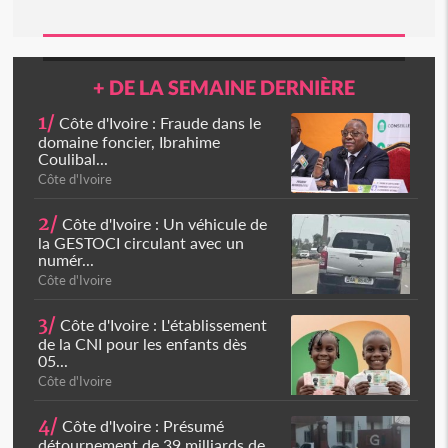
+ DE LA SEMAINE DERNIÈRE
1/
Côte d'Ivoire : Fraude dans le
domaine foncier, Ibrahime
Coulibal...
Côte d'Ivoire
2/
Côte d'Ivoire : Un véhicule de
la GESTOCI circulant avec un
numér...
Côte d'Ivoire
3/
Côte d'Ivoire : L'établissement
de la CNI pour les enfants dès
05...
Côte d'Ivoire
4/
Côte d'Ivoire : Présumé
détournement de 39 milliards de