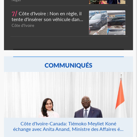
7/
Côte d'Ivoire : Non en règle, il
tente d'insérer son véhicule dan...
Côte d'Ivoire
COMMUNIQUÉS
Côte d'Ivoire-Canada: Tiémoko Meyliet Koné
échange avec Anita Anand, Ministre des Affaires é...