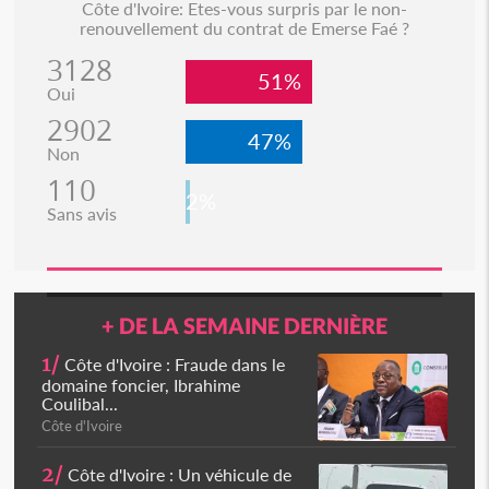
Côte d'Ivoire: Etes-vous surpris par le non-
renouvellement du contrat de Emerse Faé ?
3128
51%
Oui
2902
47%
Non
110
2%
Sans avis
+ DE LA SEMAINE DERNIÈRE
1/
Côte d'Ivoire : Fraude dans le
domaine foncier, Ibrahime
Coulibal...
Côte d'Ivoire
2/
Côte d'Ivoire : Un véhicule de