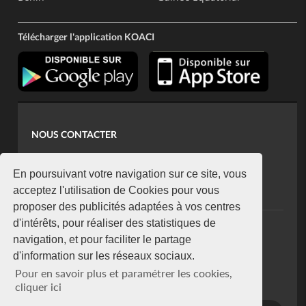
Télécharger l'application KOACI
NOUS CONTACTER
contact@koaci.com
koaci@yahoo.fr
En poursuivant votre navigation sur ce site, vous
+225 07 08 85 52 93
acceptez l'utilisation de Cookies pour vous
proposer des publicités adaptées à vos centres
d'intérêts, pour réaliser des statistiques de
NEWSLETTER
navigation, et pour faciliter le partage
Restez connecté via notre newsletter
d'information sur les réseaux sociaux.
S'abonner
Pour en savoir plus et paramétrer les cookies,
Se désabonner
cliquer ici