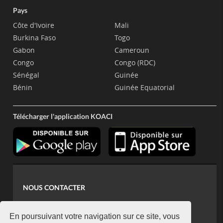
Pays
Côte d'Ivoire
Mali
Burkina Faso
Togo
Gabon
Cameroun
Congo
Congo (RDC)
Sénégal
Guinée
Bénin
Guinée Equatorial
Télécharger l'application KOACI
NOUS CONTACTER
contact@koaci.com
koaci@yahoo.fr
En poursuivant votre navigation sur ce site, vous