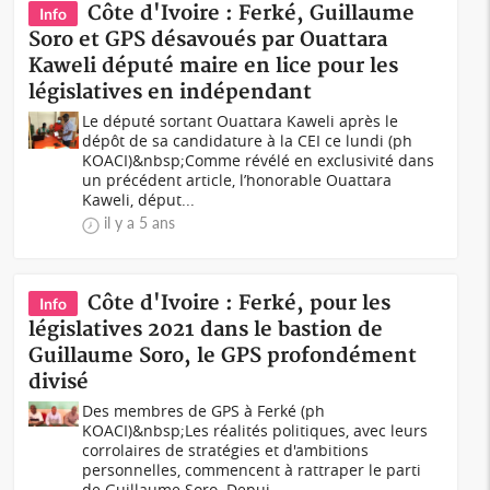
Côte d'Ivoire : Ferké, Guillaume
Info
Soro et GPS désavoués par Ouattara
Kaweli député maire en lice pour les
législatives en indépendant
Le député sortant Ouattara Kaweli après le
dépôt de sa candidature à la CEI ce lundi (ph
KOACI)&nbsp;Comme révélé en exclusivité dans
un précédent article, l’honorable Ouattara
Kaweli, déput...
il y a 5 ans
Côte d'Ivoire : Ferké, pour les
Info
législatives 2021 dans le bastion de
Guillaume Soro, le GPS profondément
divisé
Des membres de GPS à Ferké (ph
KOACI)&nbsp;Les réalités politiques, avec leurs
corrolaires de stratégies et d'ambitions
personnelles, commencent à rattraper le parti
de Guillaume Soro. Depui...