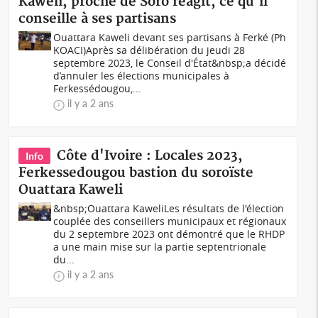
Kaweli, proche de Soro réagit, ce qu'il
conseille à ses partisans
Ouattara Kaweli devant ses partisans à Ferké (Ph
KOACI)Après sa délibération du jeudi 28
septembre 2023, le Conseil d'État&nbsp;a décidé
d’annuler les élections municipales à
Ferkessédougou,...
il y a 2 ans
Côte d'Ivoire : Locales 2023,
Info
Ferkessedougou bastion du soroïste
Ouattara Kaweli
&nbsp;Ouattara KaweliLes résultats de l'élection
couplée des conseillers municipaux et régionaux
du 2 septembre 2023 ont démontré que le RHDP
a une main mise sur la partie septentrionale
du...
il y a 2 ans