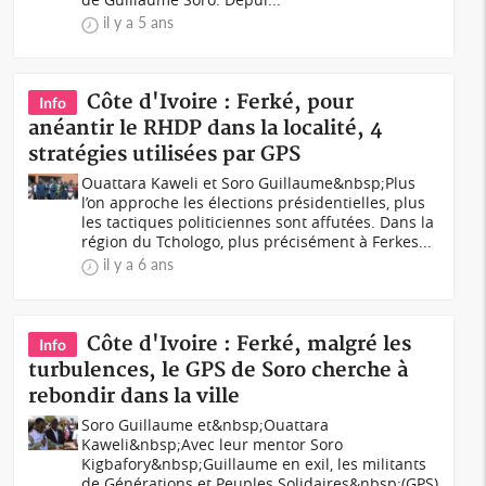
il y a 5 ans
Côte d'Ivoire : Ferké, pour
Info
anéantir le RHDP dans la localité, 4
stratégies utilisées par GPS
Ouattara Kaweli et Soro Guillaume&nbsp;Plus
l’on approche les élections présidentielles, plus
les tactiques politiciennes sont affutées. Dans la
région du Tchologo, plus précisément à Ferkes...
il y a 6 ans
Côte d'Ivoire : Ferké, malgré les
Info
turbulences, le GPS de Soro cherche à
rebondir dans la ville
Soro Guillaume et&nbsp;Ouattara
Kaweli&nbsp;Avec leur mentor Soro
Kigbafory&nbsp;Guillaume en exil, les militants
de Générations et Peuples Solidaires&nbsp;(GPS)