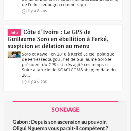
de Ferkessedougou comme rapp...
il y a 6 ans
Côte d'Ivoire : Le GPS de
Info
Guillaume Soro en ébullition à Ferké,
suspicion et délation au menu
Soro et Kaweli en 2018 à Kerké Le ciel politique
de Ferkessédougou , fief de Guillaume Soro le
président du GPS est très agité ces temps-ci.
Suite à l’article de KOACI.COM&nbsp;en date du
20...
il y a 6 ans
SONDAGE
Gabon : Depuis son ascension au pouvoir,
Oligui Nguema vous parait-il compétent ?