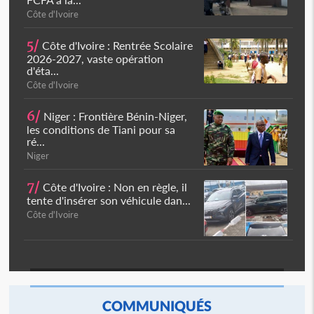
Côte d'Ivoire
5/
Côte d'Ivoire : Rentrée Scolaire
2026-2027, vaste opération
d'éta...
Côte d'Ivoire
6/
Niger : Frontière Bénin-Niger,
les conditions de Tiani pour sa
ré...
Niger
7/
Côte d'Ivoire : Non en règle, il
tente d'insérer son véhicule dan...
Côte d'Ivoire
COMMUNIQUÉS