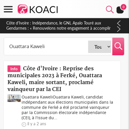
0
Côte d'Ivoire : Indépendance, le GNL Apalo Touré aux
Gendarmes : « Renouvelons notre engagement à accomplir
notre mission avec honneur, discipline, loyauté et
dévouement »
Côte d'Ivoire : Reprise des
Info
municipales 2023 à Ferké, Ouattara
Kaweli, maire sortant, proclamé
vainqueur par la CEI
Ouattara KaweliOuattara Kaweli, candidat
indépendant aux élections municipales dans la
commune de Ferké a été proclamé vainqueur
par la Commission électorale indépendante
(CEI), à l'issue du...
il y a 2 ans