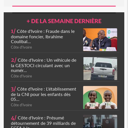
+ DE LA SEMAINE DERNIÈRE
1/
Côte d'Ivoire : Fraude dans le
domaine foncier, Ibrahime
Coulibal...
Côte d'Ivoire
2/
Côte d'Ivoire : Un véhicule de
la GESTOCI circulant avec un
numér...
Côte d'Ivoire
3/
Côte d'Ivoire : L'établissement
de la CNI pour les enfants dès
05...
Côte d'Ivoire
4/
Côte d'Ivoire : Présumé
détournement de 39 milliards de
FCFA à la...