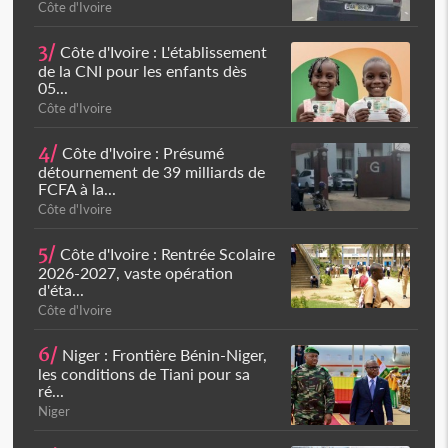
Côte d'Ivoire
3/
Côte d'Ivoire : L'établissement
de la CNI pour les enfants dès
05...
Côte d'Ivoire
4/
Côte d'Ivoire : Présumé
détournement de 39 milliards de
FCFA à la...
Côte d'Ivoire
5/
Côte d'Ivoire : Rentrée Scolaire
2026-2027, vaste opération
d'éta...
Côte d'Ivoire
6/
Niger : Frontière Bénin-Niger,
les conditions de Tiani pour sa
ré...
Niger