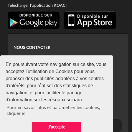
Télécharger l'application KOACI
NOUS CONTACTER
contact@koaci.com
koaci@yahoo.fr
En poursuivant votre navigation sur ce site, vous
+225 07 08 85 52 93
acceptez l'utilisation de Cookies pour vous
proposer des publicités adaptées à vos centres
d'intérêts, pour réaliser des statistiques de
NEWSLETTER
navigation, et pour faciliter le partage
Restez connecté via notre newsletter
d'information sur les réseaux sociaux.
S'abonner
Pour en savoir plus et paramétrer les cookies,
Se désabonner
cliquer ici
J'accepte