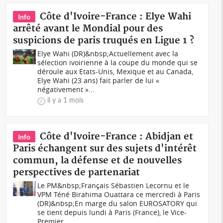
Côte d'Ivoire-France : Elye Wahi
Info
arrêté avant le Mondial pour des
suspicions de paris truqués en Ligue 1 ?
Elye Wahi (DR)&nbsp;Actuellement avec la
sélection ivoirienne à la coupe du monde qui se
déroule aux Etats-Unis, Mexique et au Canada,
Elye Wahi (23 ans) fait parler de lui «
négativement »...
il y a 1 mois
Côte d'Ivoire-France : Abidjan et
Info
Paris échangent sur des sujets d'intérêt
commun, la défense et de nouvelles
perspectives de partenariat
Le PM&nbsp;Français Sébastien Lecornu et le
VPM Téné Birahima Ouattara ce mercredi à Paris
(DR)&nbsp;En marge du salon EUROSATORY qui
se tient depuis lundi à Paris (France), le Vice-
Premier...