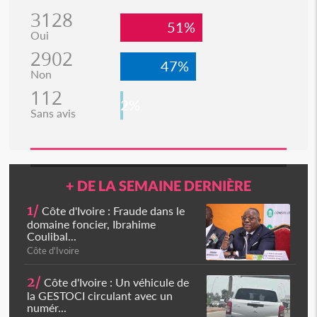
3128
51%
Oui
2902
47%
Non
112
2%
Sans avis
+ DE LA SEMAINE DERNIÈRE
1/
Côte d'Ivoire : Fraude dans le
domaine foncier, Ibrahime
Coulibal...
Côte d'Ivoire
2/
Côte d'Ivoire : Un véhicule de
la GESTOCI circulant avec un
numér...