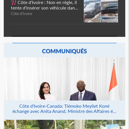
7/
Côte d'Ivoire : Non en règle, il
tente d'insérer son véhicule dan...
Côte d'Ivoire
COMMUNIQUÉS
Côte d'Ivoire-Canada: Tiémoko Meyliet Koné
échange avec Anita Anand, Ministre des Affaires é...