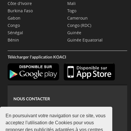
Côte d'Ivoire
Mali
Burkina Faso
Togo
Gabon
Cameroun
Congo
Congo (RDC)
Sénégal
Guinée
Bénin
Guinée Equatorial
Télécharger l'application KOACI
NOUS CONTACTER
contact@koaci.com
koaci@yahoo.fr
En poursuivant votre navigation sur ce site, vous
+225 07 08 85 52 93
acceptez l'utilisation de Cookies pour vous
proposer des publicités adaptées à vos centres