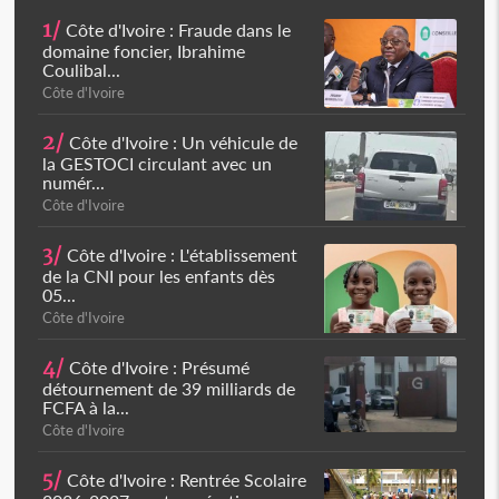
1/
Côte d'Ivoire : Fraude dans le
domaine foncier, Ibrahime
Coulibal...
Côte d'Ivoire
2/
Côte d'Ivoire : Un véhicule de
la GESTOCI circulant avec un
numér...
Côte d'Ivoire
3/
Côte d'Ivoire : L'établissement
de la CNI pour les enfants dès
05...
Côte d'Ivoire
4/
Côte d'Ivoire : Présumé
détournement de 39 milliards de
FCFA à la...
Côte d'Ivoire
5/
Côte d'Ivoire : Rentrée Scolaire