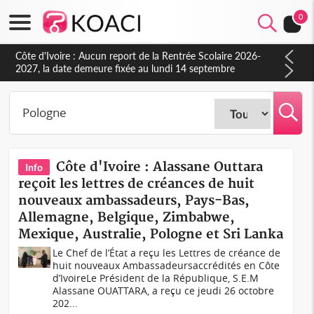
0
Côte d'Ivoire : Aucun report de la Rentrée Scolaire 2026-
2027, la date demeure fixée au lundi 14 septembre
(Ministère)
Côte d'Ivoire : Alassane Outtara
Info
reçoit les lettres de créances de huit
nouveaux ambassadeurs, Pays-Bas,
Allemagne, Belgique, Zimbabwe,
Mexique, Australie, Pologne et Sri Lanka
Le Chef de l’État a reçu les Lettres de créance de
huit nouveaux Ambassadeursaccrédités en Côte
d’IvoireLe Président de la République, S.E.M
Alassane OUATTARA, a reçu ce jeudi 26 octobre
202...