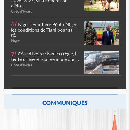
2026-2027, vaste opération
d'éta...
Côte d'Ivoire
6/
Niger : Frontière Bénin-Niger,
les conditions de Tiani pour sa
ré...
Niger
7/
Côte d'Ivoire : Non en règle, il
tente d'insérer son véhicule dan...
Côte d'Ivoire
COMMUNIQUÉS