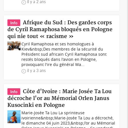
il y a 2 ans
Afrique du Sud : Des gardes corps
Info
de Cyril Ramaphosa bloqués en Pologne
qui nie tout « racisme »
Cyril Ramaphosa et ses homologues à
Kiev&nbsp;Des membres de la sécurité du
Président sud africain Cyril Ramaphosa sont
restés bloqués dans l'avion en Pologne,
provoquant l'ire du général Wa...
il y a 3 ans
Côte d'Ivoire : Marie Josée Ta Lou
Info
décroche l'or au Mémorial Orlen Janus
Kusocinki en Pologne
Marie-Josée Ta Lou La sprinteuse
ivoirienne&nbsp;Marie-Josée Ta Lou a décroché,
le dimanche 04 juin 2023,&nbsp;l’or au Mémorial