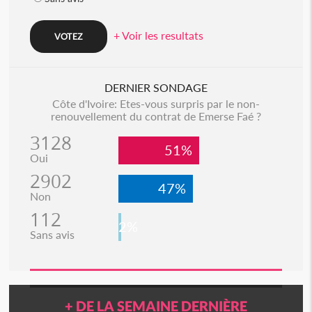
+ Voir les resultats
DERNIER SONDAGE
Côte d'Ivoire: Etes-vous surpris par le non-
renouvellement du contrat de Emerse Faé ?
3128
51%
Oui
2902
47%
Non
112
2%
Sans avis
+ DE LA SEMAINE DERNIÈRE