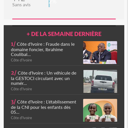
2%
Sans avis
+ DE LA SEMAINE DERNIÈRE
1/
Côte d'Ivoire : Fraude dans le
domaine foncier, Ibrahime
Coulibal...
Côte d'Ivoire
2/
Côte d'Ivoire : Un véhicule de
la GESTOCI circulant avec un
numér...
Côte d'Ivoire
3/
Côte d'Ivoire : L'établissement
de la CNI pour les enfants dès
05...
Côte d'Ivoire