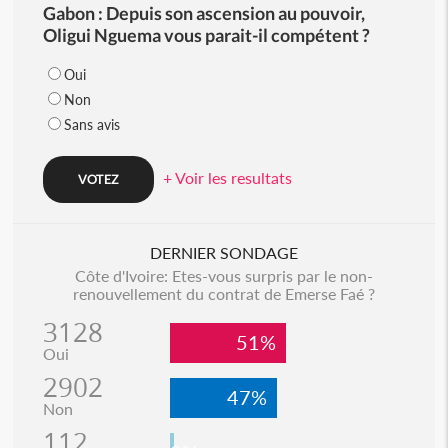
Gabon : Depuis son ascension au pouvoir,
Oligui Nguema vous parait-il compétent ?
Oui
Non
Sans avis
+ Voir les resultats
DERNIER SONDAGE
Côte d'Ivoire: Etes-vous surpris par le non-
renouvellement du contrat de Emerse Faé ?
3128
51%
Oui
2902
47%
Non
112