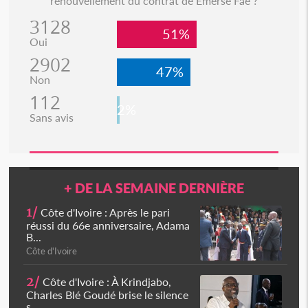
renouvellement du contrat de Emerse Faé ?
3128
51%
Oui
2902
47%
Non
112
2%
Sans avis
+ DE LA SEMAINE DERNIÈRE
1/
Côte d'Ivoire : Après le pari
réussi du 66e anniversaire, Adama
B...
Côte d'Ivoire
2/
Côte d'Ivoire : À Krindjabo,
Charles Blé Goudé brise le silence
s...