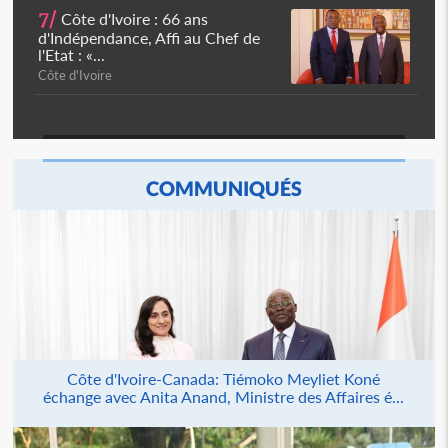
7/
Côte d'Ivoire : 66 ans
d'Indépendance, Affi au Chef de
l'Etat : «...
Côte d'Ivoire
COMMUNIQUÉS
Côte d'Ivoire-Canada: Tiémoko Meyliet Koné
échange avec Anita Anand, Ministre des Affaires é...