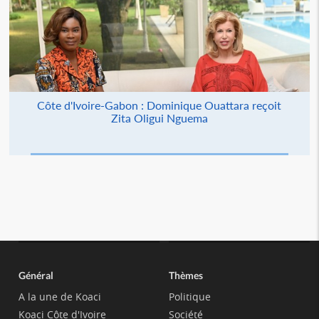
Côte d'Ivoire-Gabon : Dominique Ouattara reçoit
Zita Oligui Nguema
Général
Thèmes
A la une de Koaci
Politique
Koaci Côte d'Ivoire
Société