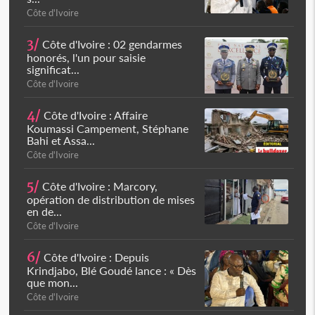
Côte d'Ivoire
3/
Côte d'Ivoire : 02 gendarmes
honorés, l'un pour saisie
significat...
Côte d'Ivoire
4/
Côte d'Ivoire : Affaire
Koumassi Campement, Stéphane
Bahi et Assa...
Côte d'Ivoire
5/
Côte d'Ivoire : Marcory,
opération de distribution de mises
en de...
Côte d'Ivoire
6/
Côte d'Ivoire : Depuis
Krindjabo, Blé Goudé lance : « Dès
que mon...
Côte d'Ivoire