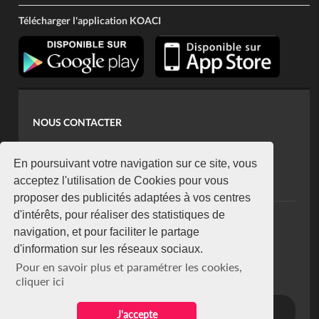
Télécharger l'application KOACI
NOUS CONTACTER
contact@koaci.com
koaci@yahoo.fr
En poursuivant votre navigation sur ce site, vous
+225 07 08 85 52 93
acceptez l'utilisation de Cookies pour vous
proposer des publicités adaptées à vos centres
d'intérêts, pour réaliser des statistiques de
NEWSLETTER
navigation, et pour faciliter le partage
Restez connecté via notre newsletter
d'information sur les réseaux sociaux.
S'abonner
Pour en savoir plus et paramétrer les cookies,
Se désabonner
cliquer ici
J'accepte