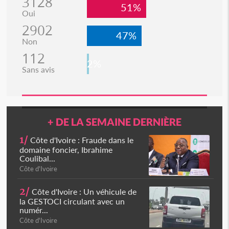
3128
51%
Oui
2902
47%
Non
112
2%
Sans avis
+ DE LA SEMAINE DERNIÈRE
1/
Côte d'Ivoire : Fraude dans le
domaine foncier, Ibrahime
Coulibal...
Côte d'Ivoire
2/
Côte d'Ivoire : Un véhicule de
la GESTOCI circulant avec un
numér...
Côte d'Ivoire