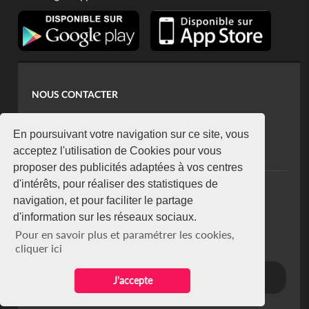
NOUS CONTACTER
contact@koaci.com
koaci@yahoo.fr
En poursuivant votre navigation sur ce site, vous
+225 07 08 85 52 93
acceptez l'utilisation de Cookies pour vous
proposer des publicités adaptées à vos centres
d'intérêts, pour réaliser des statistiques de
NEWSLETTER
navigation, et pour faciliter le partage
Restez connecté via notre newsletter
d'information sur les réseaux sociaux.
S'abonner
Pour en savoir plus et paramétrer les cookies,
Se désabonner
cliquer ici
J'accepte