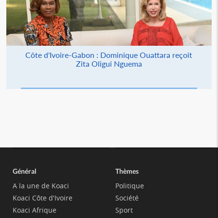
Côte d'Ivoire-Gabon : Dominique Ouattara reçoit
Zita Oligui Nguema
Général
Thèmes
A la une de Koaci
Politique
Koaci Côte d'Ivoire
Société
Koaci Afrique
Sport