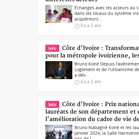
Échanges avec les acteurs au s
dans les locaux du système int
acquéreurs...
il y a 2 ans
Côte d'Ivoire : Transforma
Info
pour la métropole ivoirienne, l
Bruno Koné Depuis l'avènement 
Logement et de l'Urbanisme de 
a dév...
il y a 2 ans
Côte d'Ivoire : Prix nation
Info
lauréats de son département et 
l'amélioration du cadre de vie d
Bruno Nabagné Koné et les laur
janvier 2024, la Salle Harmoni
lors de l...