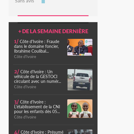
Sans avis
+ DE LA SEMAINE DERNIÈRE
1/
Côte d'Ivoire : Fraude
dans le domaine foncier,
Ibrahime Coulibal...
Côte d'Ivoire
2/
Côte d'Ivoire : Un
véhicule de la GESTOCI
circulant avec un numér...
Côte d'Ivoire
3/
Côte d'Ivoire :
L'établissement de la CNI
pour les enfants dès 05...
Côte d'Ivoire
4/
Côte d'Ivoire : Présumé