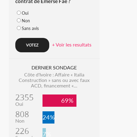
contrat de Emerse Faé ?
Oui
Non
Sans avis
+ Voir les resultats
DERNIER SONDAGE
Côte d'Ivoire : Affaire « Italia
Construction » sans ou avec faux
ACD, financement «...
2355
69%
Oui
808
24%
Non
226
7%