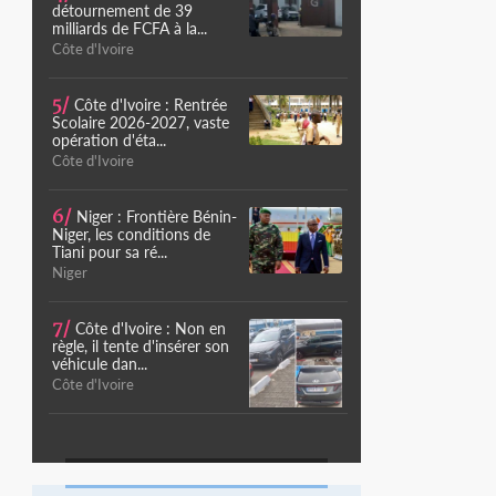
détournement de 39
milliards de FCFA à la...
Côte d'Ivoire
5/
Côte d'Ivoire : Rentrée
Scolaire 2026-2027, vaste
opération d'éta...
Côte d'Ivoire
6/
Niger : Frontière Bénin-
Niger, les conditions de
Tiani pour sa ré...
Niger
7/
Côte d'Ivoire : Non en
règle, il tente d'insérer son
véhicule dan...
Côte d'Ivoire