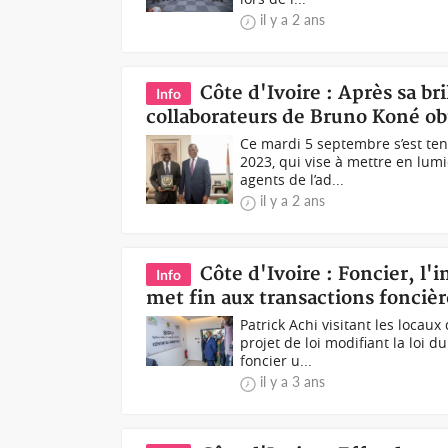
il y a 2 ans
Côte d'Ivoire : Après sa br
Info
collaborateurs de Bruno Koné ob
Ce mardi 5 septembre s’est ten
2023, qui vise à mettre en lumi
agents de l’ad...
il y a 2 ans
Côte d'Ivoire : Foncier, l'i
Info
met fin aux transactions foncièr
Patrick Achi visitant les locau
projet de loi modifiant la loi 
foncier u...
il y a 3 ans