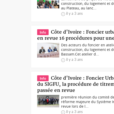
construction, du logement et d
au Plateau, au lanc...
il y a 3 ans
Côte d'Ivoire : Foncier urb
Info
en revue 16 procédures pour une
Des acteurs du foncier en ate
construction, du logement et d
Bassam.Cet atelier d...
il y a 3 ans
Côte d'Ivoire : Foncier Urb
Info
du SIGFU, la procédure de titrem
passée en revue
première réunion du comité de
réforme majeure du Système In
revue lors de l...
il y a 3 ans