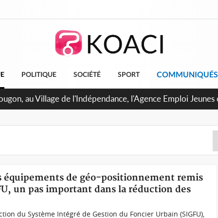
COMMUNIQUÉS
UE
POLITIQUE
SOCIÉTÉ
SPORT
U de Treichville, après la fronde, les agents contractuels obt
 arriérés du SMIG 2023
es équipements de géo-positionnement remis
U, un pas important dans la réduction des
tion du Système Intégré de Gestion du Foncier Urbain (SIGFU),