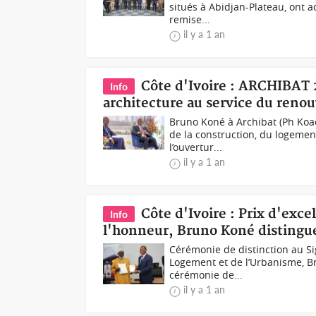
situés à Abidjan-Plateau, ont a
remise...
il y a 1 an
Côte d'Ivoire : ARCHIBAT 
Info
architecture au service du reno
Bruno Koné à Archibat (Ph Koac
de la construction, du logemen
l’ouvertur...
il y a 1 an
Côte d'Ivoire : Prix d'exce
Info
l'honneur, Bruno Koné distingue
Cérémonie de distinction au Si
Logement et de l’Urbanisme, B
cérémonie de...
il y a 1 an