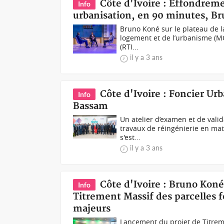
Côte d'Ivoire : Effondreme
Info
urbanisation, en 90 minutes, Bru
Bruno Koné sur le plateau de l
logement et de l’urbanisme (MCLU
(RTI...
il y a 3 ans
Côte d'Ivoire : Foncier Ur
Info
Bassam
Un atelier d’examen et de vali
travaux de réingénierie en mat
s'est...
il y a 3 ans
Côte d'Ivoire : Bruno Kon
Info
Titrement Massif des parcelles 
majeurs
Lancement du projet de Titrem