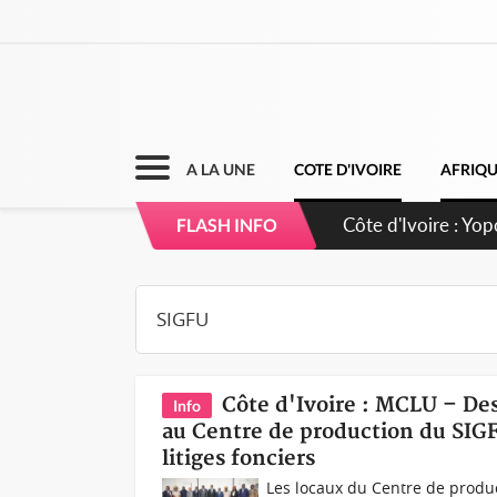
A LA UNE
COTE D'IVOIRE
AFRIQ
Côte d'Ivoire : CH
FLASH INFO
direction sur les
Côte d'Ivoire : MCLU – D
Info
au Centre de production du SIGF
litiges fonciers
Les locaux du Centre de produc