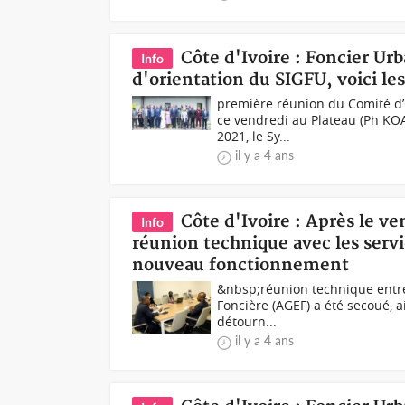
Côte d'Ivoire : Foncier Ur
Info
d'orientation du SIGFU, voici le
première réunion du Comité d’
ce vendredi au Plateau (Ph KO
2021, le Sy...
il y a 4 ans
Côte d'Ivoire : Après le v
Info
réunion technique avec les serv
nouveau fonctionnement
&nbsp;réunion technique entre
Foncière (AGEF) a été secoué, 
détourn...
il y a 4 ans