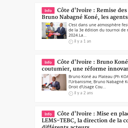
Côte d'Ivoire : Remise des
Info
Bruno Nabagné Koné, les agent
C’est dans une atmosphère fest
de la 3e édition du tournoi d
2024.La...
il y a 1 an
Côte d'Ivoire : Bruno Koné 
Info
coutumier, une réforme innovant
Bruno Koné au Plateau (Ph KOA
l’Urbanisme, Bruno Nabagné Kon
Droit d’Usage Cou...
il y a 2 ans
Côte d'Ivoire : Mise en pla
Info
LEMS-TEBC, la direction de la 
différents acteurs