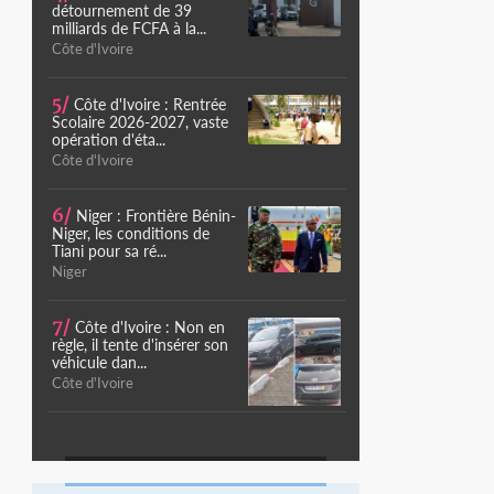
détournement de 39
milliards de FCFA à la...
Côte d'Ivoire
5/
Côte d'Ivoire : Rentrée
Scolaire 2026-2027, vaste
opération d'éta...
Côte d'Ivoire
6/
Niger : Frontière Bénin-
Niger, les conditions de
Tiani pour sa ré...
Niger
7/
Côte d'Ivoire : Non en
règle, il tente d'insérer son
véhicule dan...
Côte d'Ivoire