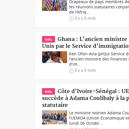
Drapeaux de pays membres de l
les réunions statutaires conj
de l'Afriq...
il y a 6 mois
Ghana : L'ancien ministre 
Info
Unis par le Service d'immigrati
Ken Ofori-Atta (ph)Le Service d
l'ancien ministre des Finances
d'im...
il y a 6 mois
Côte d'Ivoire-Sénégal : 
Info
succède à Adama Coulibaly à la 
statutaire
Le ministre ivoirien Adama Cou
l’UEMOA (Union Economique et 
lundi 06 Octobr...