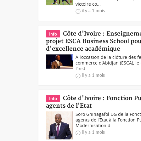
victoire co...
il y a 1 mois
Côte d'Ivoire : Enseignem
Info
projet ESCA Business School pou
d'excellence académique
À l’occasion de la clôture des 
commerce d'Abidjan (ESCA), le 
l’inst...
il y a 1 mois
Côte d'Ivoire : Fonction 
Info
agents de l'Etat
Soro Gninagafol DG de la Fonc
agents de l’Etat à la Fonction 
Modernisation d...
il y a 1 mois