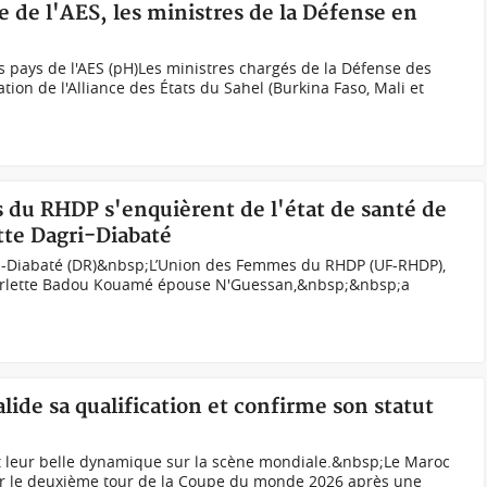
e de l'AES, les ministres de la Défense en
s pays de l'AES (pH)Les ministres chargés de la Défense des
ion de l'Alliance des États du Sahel (Burkina Faso, Mali et
s du RHDP s'enquièrent de l'état de santé de
tte Dagri-Diabaté
ri-Diabaté (DR)&nbsp;L’Union des Femmes du RHDP (UF-RHDP),
Harlette Badou Kouamé épouse N'Guessan,&nbsp;&nbsp;a
lide sa qualification et confirme son statut
nt leur belle dynamique sur la scène mondiale.&nbsp;Le Maroc
pour le deuxième tour de la Coupe du monde 2026 après une