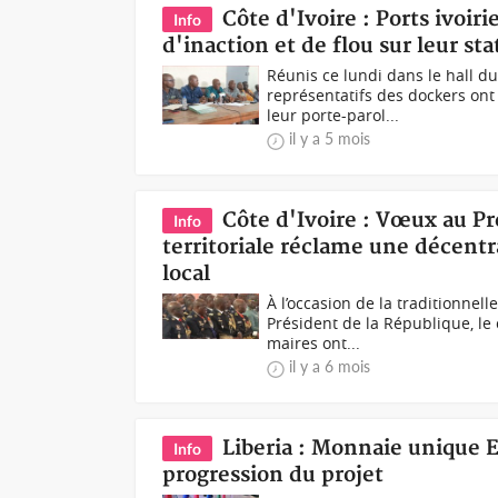
Côte d'Ivoire : Ports ivoir
Info
d'inaction et de flou sur leur s
Réunis ce lundi dans le hall d
représentatifs des dockers ont 
leur porte-parol...
il y a 5 mois
Côte d'Ivoire : Vœux au Pr
Info
territoriale réclame une décentra
local
À l’occasion de la traditionne
Président de la République, le 
maires ont...
il y a 6 mois
Liberia : Monnaie unique E
Info
progression du projet