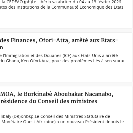
a CEDEAO (ph)Le Libéria va abriter du 04 au 13 février 2026
ointes des institutions de la Communauté Economique des États
des Finances, Ofori-Atta, arrêté aux Etats-
on
e l'Immigration et des Douanes (ICE) aux Etats-Unis a arrêté
 du Ghana, Ken Ofori-Atta, pour des problèmes liés à son statut
UEMOA, le Burkinabè Aboubakar Nacanabo,
présidence du Conseil des ministres
libaly (DR)&nbsp;Le Conseil des Ministres Statutaire de
Monétaire Ouest-Africaine) a un nouveau Président depuis le