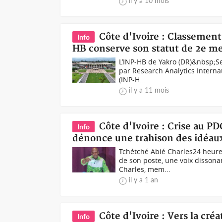
il y a 10 mois
Côte d'Ivoire : Classemen
Info
HB conserve son statut de 2e me
L’INP-HB de Yakro (DR)&nbsp;Se
par Research Analytics Internat
(INP-H...
il y a 11 mois
Côte d'Ivoire : Crise au PD
Info
dénonce une trahison des idéau
Tchétché Abié Charles24 heure
de son poste, une voix dissonan
Charles, mem...
il y a 1 an
Côte d'Ivoire : Vers la cré
Info