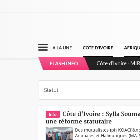
A LA UNE
COTE D'IVOIRE
AFRIQ
Côte d'Ivoire : 
FLASH INFO
Côte d'Ivoire : Sylla Soum
Info
une réforme statutaire
Des mutualistes (ph KOACI)&nb
Animales et Halieutiques (MA-