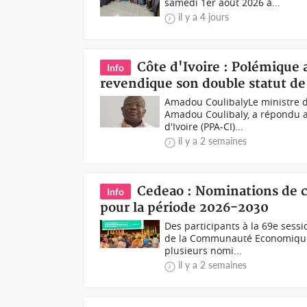
samedi 1er août 2026 à...
il y a 4 jours
Côte d'Ivoire : Polémique
Info
revendique son double statut de
Amadou CoulibalyLe ministre 
Amadou Coulibaly, a répondu au
d'Ivoire (PPA-CI)...
il y a 2 semaines
Cedeao : Nominations de c
Info
pour la période 2026-2030
Des participants à la 69e sess
de la Communauté Economique d
plusieurs nomi...
il y a 2 semaines