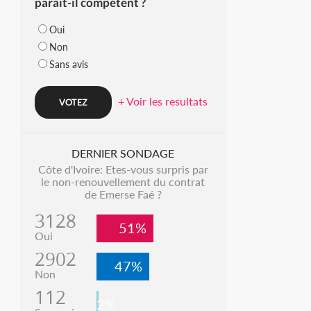
parait-il compétent ?
Oui
Non
Sans avis
+ Voir les resultats
DERNIER SONDAGE
Côte d'Ivoire: Etes-vous surpris par
le non-renouvellement du contrat
de Emerse Faé ?
3128
51%
Oui
2902
47%
Non
112
2%