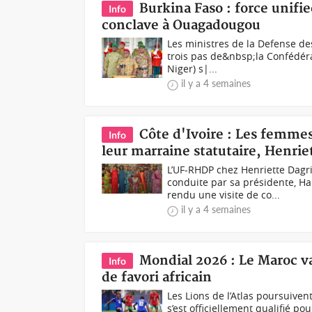
Burkina Faso : force unifie
Info
conclave à Ouagadougou
Les ministres de la Defense de
trois pas de&nbsp;la Confédérat
Niger) s|...
il y a 4 semaines
Côte d'Ivoire : Les femme
Info
leur marraine statutaire, Henrie
L’UF-RHDP chez Henriette Dag
conduite par sa présidente, 
rendu une visite de co...
il y a 4 semaines
Mondial 2026 : Le Maroc va
Info
de favori africain
Les Lions de l’Atlas poursuive
s’est officiellement qualifié 