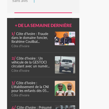
Sans avis
+ DE LA SEMAINE DERNIÈRE
1/
Côte d'Ivoire : Fraude
dans le domaine foncier,
Ibrahime Coulibal...
Côte d'Ivoire
2/
Côte d'Ivoire : Un
véhicule de la GESTOCI
circulant avec un numér...
Côte d'Ivoire
3/
Côte d'Ivoire :
L'établissement de la CNI
pour les enfants dès 05...
Côte d'Ivoire
4/
Côte d'Ivoire : Présumé