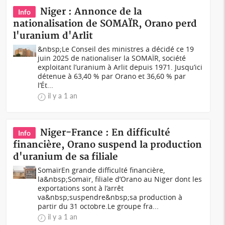
Niger : Annonce de la
Info
nationalisation de SOMAÏR, Orano perd
l'uranium d'Arlit
&nbsp;Le Conseil des ministres a décidé ce 19
juin 2025 de nationaliser la SOMAÏR, société
exploitant l’uranium à Arlit depuis 1971. Jusqu’ici
détenue à 63,40 % par Orano et 36,60 % par
l’Ét...
il y a 1 an
Niger-France : En difficulté
Info
financière, Orano suspend la production
d'uranium de sa filiale
SomaïrEn grande difficulté financière,
la&nbsp;Somaïr, filiale d’Orano au Niger dont les
exportations sont à l’arrêt
va&nbsp;suspendre&nbsp;sa production à
partir du 31 octobre.Le groupe fra...
il y a 1 an