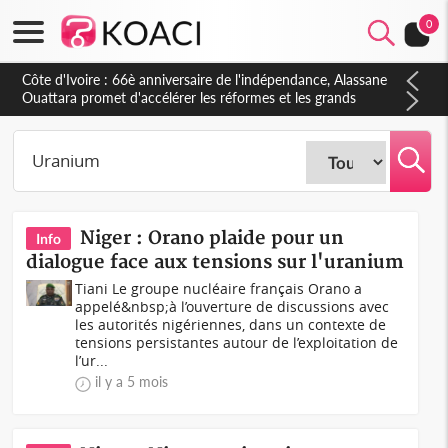
0
Côte d'Ivoire : À Abidjan, Amadou Oury Bah admire le modèle
ivoirien et veut s'en inspirer pour accélérer le développement
de la Guinée
Niger : Orano plaide pour un
Info
dialogue face aux tensions sur l'uranium
Tiani Le groupe nucléaire français Orano a
appelé&nbsp;à l’ouverture de discussions avec
les autorités nigériennes, dans un contexte de
tensions persistantes autour de l’exploitation de
l’ur...
il y a 5 mois