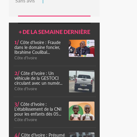
Sans avis
+ DE LA SEMAINE DERNIÈRE
1/
Côte d'Ivoire : Fraude
dans le domaine foncier,
Ibrahime Coulibal...
Côte d'Ivoire
2/
Côte d'Ivoire : Un
véhicule de la GESTOCI
circulant avec un numér...
Côte d'Ivoire
3/
Côte d'Ivoire :
L'établissement de la CNI
pour les enfants dès 05...
Côte d'Ivoire
4/
Côte d'Ivoire : Présumé