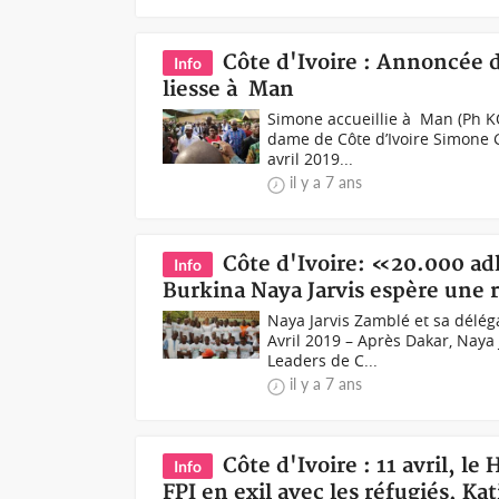
Côte d'Ivoire : Annoncée d
Info
liesse à Man
Simone accueillie à Man (Ph KO
dame de Côte d’Ivoire Simone
avril 2019...
il y a 7 ans
Côte d'Ivoire: «20.000 ad
Info
Burkina Naya Jarvis espère une 
Naya Jarvis Zamblé et sa délé
Avril 2019 – Après Dakar, Naya
Leaders de C...
il y a 7 ans
Côte d'Ivoire : 11 avril, l
Info
FPI en exil avec les réfugiés, Ka