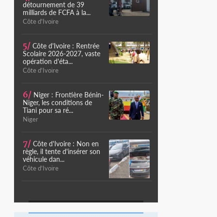
détournement de 39
milliards de FCFA à la...
Côte d'Ivoire
5/
Côte d'Ivoire : Rentrée
Scolaire 2026-2027, vaste
opération d'éta...
Côte d'Ivoire
6/
Niger : Frontière Bénin-
Niger, les conditions de
Tiani pour sa ré...
Niger
7/
Côte d'Ivoire : Non en
règle, il tente d'insérer son
véhicule dan...
Côte d'Ivoire