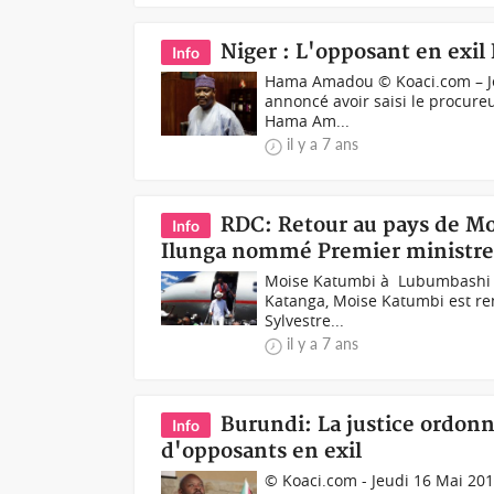
Niger : L'opposant en exi
Info
Hama Amadou © Koaci.com – Jeu
annoncé avoir saisi le procure
Hama Am...
il y a 7 ans
RDC: Retour au pays de Moi
Info
Ilunga nommé Premier ministr
Moise Katumbi à Lubumbashi ©
Katanga, Moise Katumbi est re
Sylvestre...
il y a 7 ans
Burundi: La justice ordonn
Info
d'opposants en exil
© Koaci.com - Jeudi 16 Mai 201