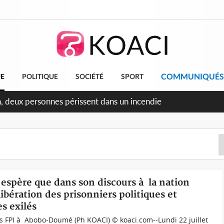
COMMUNIQUÉS
UE
POLITIQUE
SOCIÉTÉ
SPORT
ileu, la célébration de la fête nationale transformée en vaste
angereux
 espère que dans son discours à la nation
ibération des prisonniers politiques et
es exilés
ts FPI à Abobo-Doumé (Ph KOACI) © koaci.com--Lundi 22 juillet