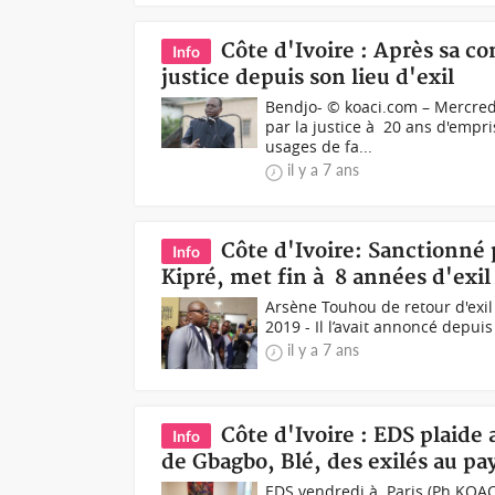
Côte d'Ivoire : Après sa 
Info
justice depuis son lieu d'exil
Bendjo- © koaci.com – Mercred
par la justice à 20 ans d'emp
usages de fa...
il y a 7 ans
Côte d'Ivoire: Sanctionné 
Info
Kipré, met fin à 8 années d'exil
Arsène Touhou de retour d'exil
2019 - Il l’avait annoncé depui
il y a 7 ans
Côte d'Ivoire : EDS plaide
Info
de Gbagbo, Blé, des exilés au pay
EDS vendredi à Paris (Ph KOAC