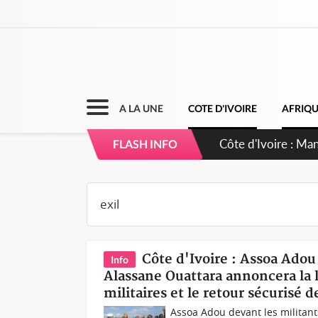
A LA UNE
COTE D'IVOIRE
AFRIQ
Côte d'Ivoire : Sé
FLASH INFO
dépigmentants d
Côte d'Ivoire : Assoa Adou
Info
Alassane Ouattara annoncera la l
militaires et le retour sécurisé d
Assoa Adou devant les militan