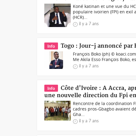
Koné katinan et une vue du HCR
populaire ivoirien (FPI) en exi
(HCR)...
il y a 7 ans
Togo : Jour-j annoncé par 
Info
François Boko (ph) © koaci.com–
Me Akila Esso François Boko, e
il y a 7 ans
Côte d'Ivoire : A Accra, a
Info
une nouvelle direction du Fpi en
Rencontre de la coordination F
cadres pros-Gbagbo avaient déc
Gha...
il y a 7 ans