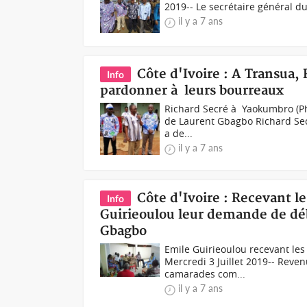
2019-- Le secrétaire général du 
il y a 7 ans
Côte d'Ivoire : A Transua
Info
pardonner à leurs bourreaux
Richard Secré à Yaokumbro (Ph 
de Laurent Gbagbo Richard Sec
a de...
il y a 7 ans
Côte d'Ivoire : Recevant l
Info
Guirieoulou leur demande de débl
Gbagbo
Emile Guirieoulou recevant le
Mercredi 3 Juillet 2019-- Revenu
camarades com...
il y a 7 ans