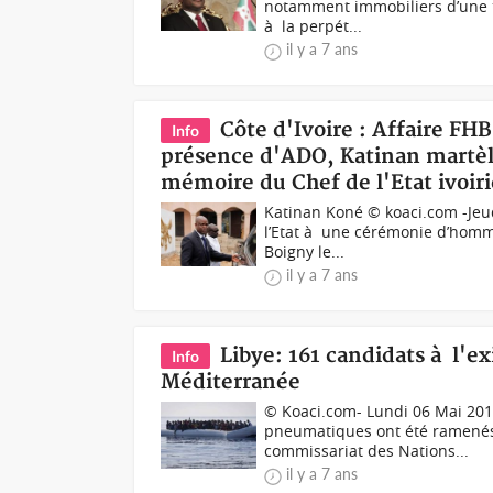
notamment immobiliers d’une t
à la perpét...
il y a 7 ans
Côte d'Ivoire : Affaire FHB
Info
présence d'ADO, Katinan martèl
mémoire du Chef de l'Etat ivoi
Katinan Koné © koaci.com -Jeud
l’Etat à une cérémonie d’homm
Boigny le...
il y a 7 ans
Libye: 161 candidats à l'e
Info
Méditerranée
© Koaci.com- Lundi 06 Mai 20
pneumatiques ont été ramenés 
commissariat des Nations...
il y a 7 ans