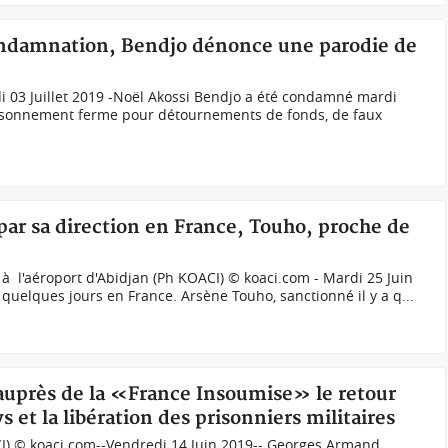
condamnation, Bendjo dénonce une parodie de
i 03 Juillet 2019 -Noël Akossi Bendjo a été condamné mardi
risonnement ferme pour détournements de fonds, de faux
par sa direction en France, Touho, proche de
 à l'aéroport d'Abidjan (Ph KOACI) © koaci.com - Mardi 25 Juin
s quelques jours en France. Arsène Touho, sanctionné il y a q...
 auprès de la «France Insoumise» le retour
s et la libération des prisonniers militaires
I) © koaci.com--Vendredi 14 Juin 2019-- Georges Armand