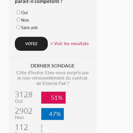
parait-il compétent ?
Oui
Non
Sans avis
+ Voir les resultats
DERNIER SONDAGE
Côte d'Ivoire: Etes-vous surpris par
le non-renouvellement du contrat
de Emerse Faé ?
3128
51%
Oui
2902
47%
Non
112
2%