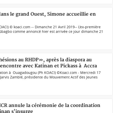
ans le grand Ouest, Simone accueillie en
ACI) © koaci.com -- Dimanche 21 Avril 2019-- L’ex-première
 Gbagbo comme annoncé hier est arrivée ce jour dimanche 21
hésions au RHDP», après la diaspora au
rencontre avec Katinan et Pickass à Accra
gation à Ouagadougou (Ph KOACI) ©Koaci.com - Mercredi 17
 Jarvis Zamblé, présidente du Mouvement Actif des Jeunes
e HCR annule la cérémonie de la coordination
tinan s'insurge