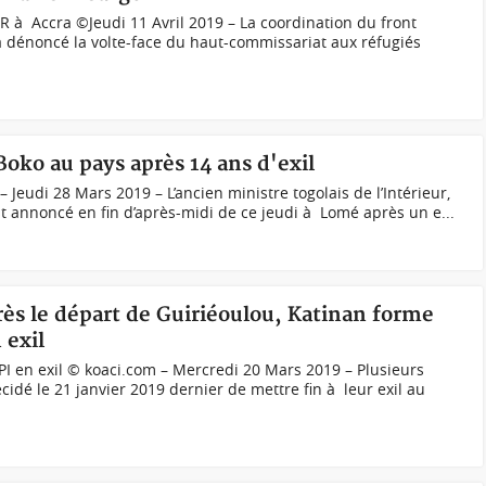
 à Accra ©Jeudi 11 Avril 2019 – La coordination du front
l a dénoncé la volte-face du haut-commissariat aux réfugiés
Boko au pays après 14 ans d'exil
 Jeudi 28 Mars 2019 – L’ancien ministre togolais de l’Intérieur,
st annoncé en fin d’après-midi de ce jeudi à Lomé après un e...
près le départ de Guiriéoulou, Katinan forme
 exil
PI en exil © koaci.com – Mercredi 20 Mars 2019 – Plusieurs
idé le 21 janvier 2019 dernier de mettre fin à leur exil au