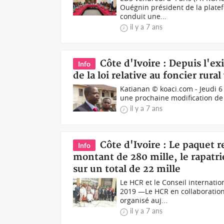
Ouégnin président de la plate
conduit une...
il y a 7 ans
Côte d'Ivoire : Depuis l'e
Info
de la loi relative au foncier rura
Katianan © koaci.com - Jeudi 6 
une prochaine modification de l
il y a 7 ans
Côte d'Ivoire : Le paquet re
Info
montant de 280 mille, le rapatr
sur un total de 22 mille
Le HCR et le Conseil internat
2019 —Le HCR en collaboration 
organisé auj...
il y a 7 ans