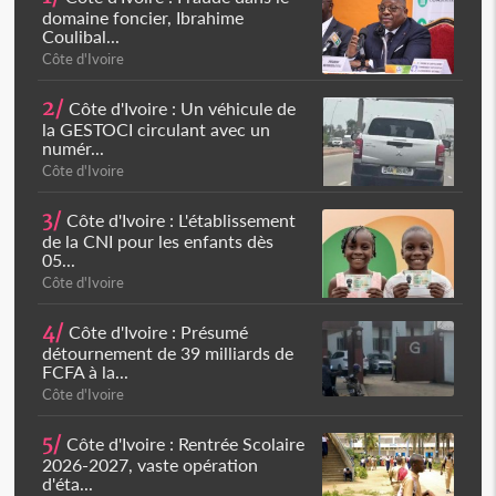
domaine foncier, Ibrahime
Coulibal...
Côte d'Ivoire
2/
Côte d'Ivoire : Un véhicule de
la GESTOCI circulant avec un
numér...
Côte d'Ivoire
3/
Côte d'Ivoire : L'établissement
de la CNI pour les enfants dès
05...
Côte d'Ivoire
4/
Côte d'Ivoire : Présumé
détournement de 39 milliards de
FCFA à la...
Côte d'Ivoire
5/
Côte d'Ivoire : Rentrée Scolaire
2026-2027, vaste opération
d'éta...