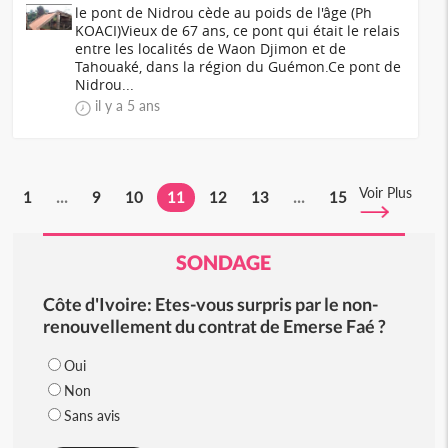
le pont de Nidrou cède au poids de l'âge (Ph
KOACI)Vieux de 67 ans, ce pont qui était le relais
entre les localités de Waon Djimon et de
Tahouaké, dans la région du Guémon.Ce pont de
Nidrou...
il y a 5 ans
Voir Plus
1
...
9
10
11
12
13
...
15
SONDAGE
Côte d'Ivoire: Etes-vous surpris par le non-
renouvellement du contrat de Emerse Faé ?
Oui
Non
Sans avis