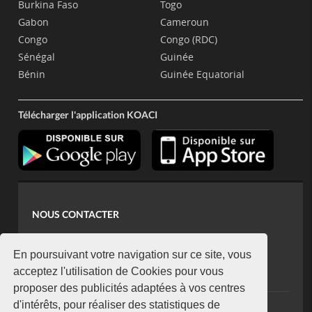
Burkina Faso
Togo
Gabon
Cameroun
Congo
Congo (RDC)
Sénégal
Guinée
Bénin
Guinée Equatorial
Télécharger l'application KOACI
NOUS CONTACTER
contact@koaci.com
koaci@yahoo.fr
En poursuivant votre navigation sur ce site, vous
+225 07 08 85 52 93
acceptez l'utilisation de Cookies pour vous
proposer des publicités adaptées à vos centres
d'intérêts, pour réaliser des statistiques de