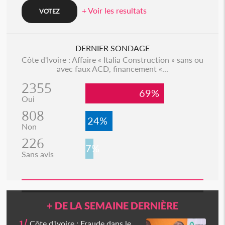
+ Voir les resultats
DERNIER SONDAGE
Côte d'Ivoire : Affaire « Italia Construction » sans ou
avec faux ACD, financement «...
2355
69%
Oui
808
24%
Non
226
7%
Sans avis
+ DE LA SEMAINE DERNIÈRE
1/
Côte d'Ivoire : Fraude dans le