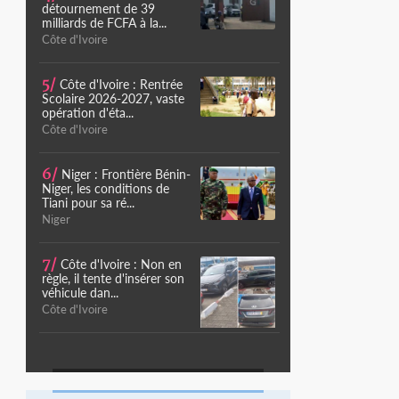
détournement de 39
milliards de FCFA à la...
Côte d'Ivoire
5/
Côte d'Ivoire : Rentrée
Scolaire 2026-2027, vaste
opération d'éta...
Côte d'Ivoire
6/
Niger : Frontière Bénin-
Niger, les conditions de
Tiani pour sa ré...
Niger
7/
Côte d'Ivoire : Non en
règle, il tente d'insérer son
véhicule dan...
Côte d'Ivoire