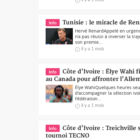
Tunisie : le miracle de Re
Info
Hervé RenardAppelé en urgenc
n’a pas réussi à inverser la tr
son premie...
il y a 1 mois
Côte d'Ivoire : Élye Wahi 
Info
au Canada pour affronter l'All
Élye WahiQuelques heures seul
d'accompagner la sélection ivo
Fédération...
il y a 1 mois
Côte d'Ivoire : Treichvill
Info
tournoi TECNO