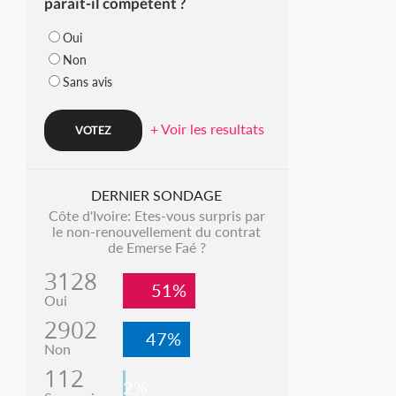
parait-il compétent ?
Oui
Non
Sans avis
+ Voir les resultats
DERNIER SONDAGE
Côte d'Ivoire: Etes-vous surpris par
le non-renouvellement du contrat
de Emerse Faé ?
3128
51%
Oui
2902
47%
Non
112
2%