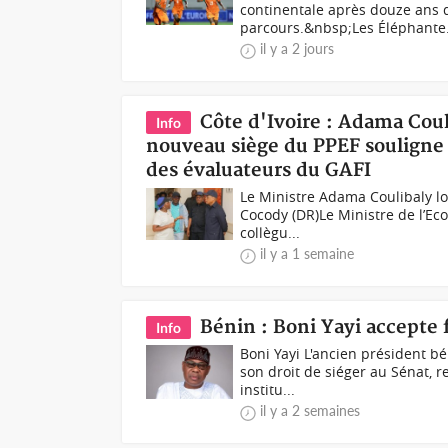
continentale après douze ans d
parcours.&nbsp;Les Éléphante.
il y a 2 jours
Côte d'Ivoire : Adama Coul
Info
nouveau siège du PPEF souligne s
des évaluateurs du GAFI
Le Ministre Adama Coulibaly lo
Cocody (DR)Le Ministre de l’E
collègu...
il y a 1 semaine
Bénin : Boni Yayi accepte 
Info
Boni Yayi L'ancien président b
son droit de siéger au Sénat, r
institu...
il y a 2 semaines