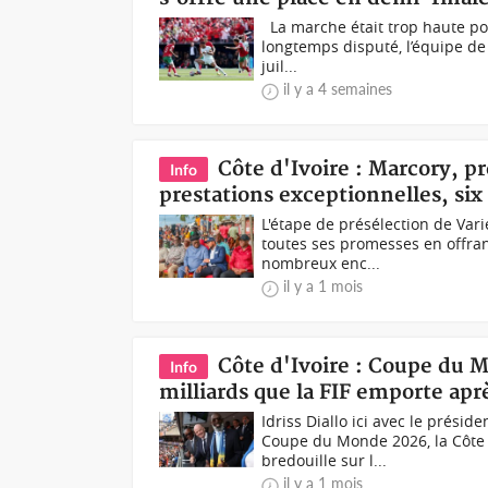
‎ ‎ ‎La marche était trop haute po
longtemps disputé, l’équipe de 
juil...
il y a 4 semaines
Côte d'Ivoire : Marcory, p
Info
prestations exceptionnelles, six
L'étape de présélection de Var
toutes ses promesses en offra
nombreux enc...
il y a 1 mois
Côte d'Ivoire : Coupe du M
Info
milliards que la FIF emporte aprè
Idriss Diallo ici avec le prési
Coupe du Monde 2026, la Côte 
bredouille sur l...
il y a 1 mois