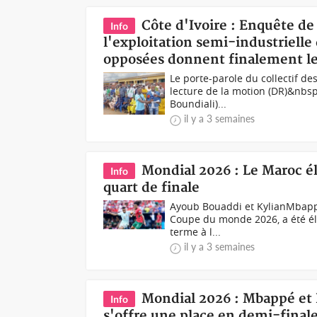
Côte d'Ivoire : Enquête 
Info
l'exploitation semi-industrielle 
opposées donnent finalement le
Le porte-parole du collectif d
lecture de la motion (DR)&nbsp
Boundiali)...
il y a 3 semaines
Mondial 2026 : Le Maroc él
Info
quart de finale
Ayoub Bouaddi et KylianMbappe
Coupe du monde 2026, a été éli
terme à l...
il y a 3 semaines
‎‎Mondial 2026 : Mbappé et
Info
s'offre une place en demi-final