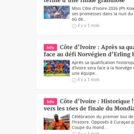
terme d'une finale grandiose
Miss Côte d'Ivoire 2026 (Ph Koa
ses promesses dans la nuit du 
où de...
il y a 1 mois
Côte d'Ivoire : Après sa qu
Info
face au défi Norvégien d'Erling
Après sa qualification histori
d’Ivoire sera face à la Norvèg
une équipe...
il y a 1 mois
Côte d'Ivoire : Historique
Info
vers les 16es de finale du Mondi
Célébration du premier but de 
l’histoire. Opposés à Curaçao 
Coupe du mond...
il y a 1 mois