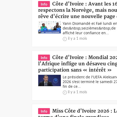
Côte d'Ivoire : Avant les 1
Info
respectons la Norvège, mais no
rêve d'écrire une nouvelle page 
Yann Diomandé et Faé lundi e
des&nbsp;seizièmes&nbsp;de fi
affiché leur confiance en...
il y a 1 mois
Côte d'Ivoire : Mondial 202
Info
l'Afrique inflige un désaveu cin
participation sans « intérêt »
Le président de l'UEFA Aleksa
2026 s'est terminé le samedi 2
fin de ce...
il y a 1 mois
Miss Côte d'Ivoire 2026 : 
Info