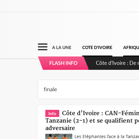
A LA UNE
COTE D'IVOIRE
AFRIQ
Côte d'Ivoire : 66
FLASH INFO
puissance et réaf
Côte d'Ivoire : CAN-Fémin
Info
Tanzanie (2-1) et se qualifient p
adversaire
Les Eléphantes face à la Tanza