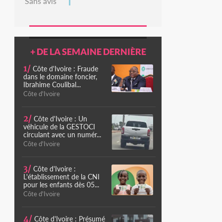
Sans avis
+ DE LA SEMAINE DERNIÈRE
1/
Côte d'Ivoire : Fraude
dans le domaine foncier,
Ibrahime Coulibal...
Côte d'Ivoire
2/
Côte d'Ivoire : Un
véhicule de la GESTOCI
circulant avec un numér...
Côte d'Ivoire
3/
Côte d'Ivoire :
L'établissement de la CNI
pour les enfants dès 05...
Côte d'Ivoire
4/
Côte d'Ivoire : Présumé