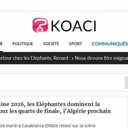
COMMUNIQUÉS
UE
POLITIQUE
SOCIÉTÉ
SPORT
e anniversaire de l'Indépendance, les Forces de Défense et de 
firment leur engagement envers la Nation
ine 2026, les Eléphantes dominent la
our les quarts de finale, l'Algérie prochain
nie mardi à Casablanca (DR)De retour sur la scène