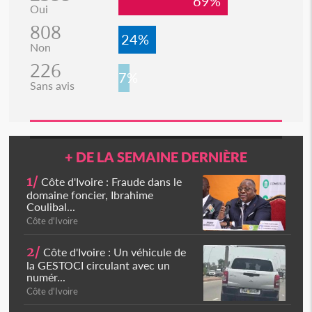
69%
Oui
808
24%
Non
226
7%
Sans avis
+ DE LA SEMAINE DERNIÈRE
1/
Côte d'Ivoire : Fraude dans le
domaine foncier, Ibrahime
Coulibal...
Côte d'Ivoire
2/
Côte d'Ivoire : Un véhicule de
la GESTOCI circulant avec un
numér...
Côte d'Ivoire