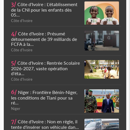
3/
Côte d'Ivoire : L'établissement
de la CNI pour les enfants dès
05...
Côte d'Ivoire
4/
Côte d'Ivoire : Présumé
détournement de 39 milliards de
FCFA à la...
Côte d'Ivoire
5/
Côte d'Ivoire : Rentrée Scolaire
2026-2027, vaste opération
d'éta...
Côte d'Ivoire
6/
Niger : Frontière Bénin-Niger,
les conditions de Tiani pour sa
ré...
Niger
7/
Côte d'Ivoire : Non en règle, il
tente d'insérer son véhicule dan...