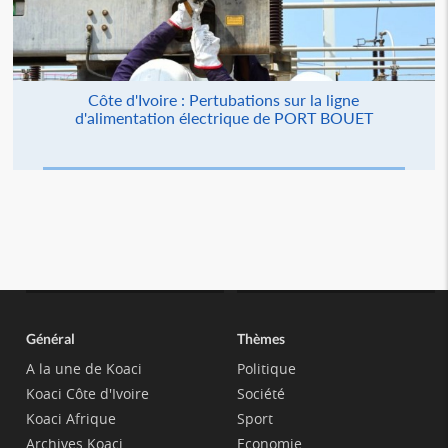
Côte d'Ivoire : Pertubations sur la ligne
d'alimentation électrique de PORT BOUET
Général
Thèmes
A la une de Koaci
Politique
Koaci Côte d'Ivoire
Société
Koaci Afrique
Sport
Archives Koaci
Economie