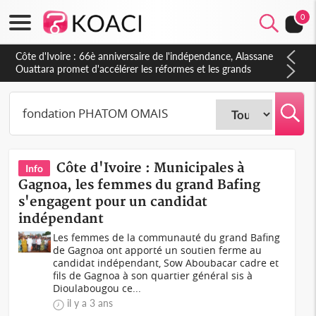
0
Côte d'Ivoire : 66è anniversaire de l'indépendance, Alassane
Ouattara promet d'accélérer les réformes et les grands
investissements pour une nation plus forte et plus prospère
Côte d'Ivoire : Municipales à
Info
Gagnoa, les femmes du grand Bafing
s'engagent pour un candidat
indépendant
Les femmes de la communauté du grand Bafing
de Gagnoa ont apporté un soutien ferme au
candidat indépendant, Sow Aboubacar cadre et
fils de Gagnoa à son quartier général sis à
Dioulabougou ce...
il y a 3 ans