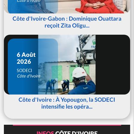
Côte d'Ivoire
Côte d'Ivoire-Gabon : Dominique Ouattara
reçoit Zita Oligu...
6 Août
2026
SODECI
Côte d'Ivoire
Côte d'Ivoire : À Yopougon, la SODECI
intensifie les opéra...
INFOS
CÔTE D'IVOIRE