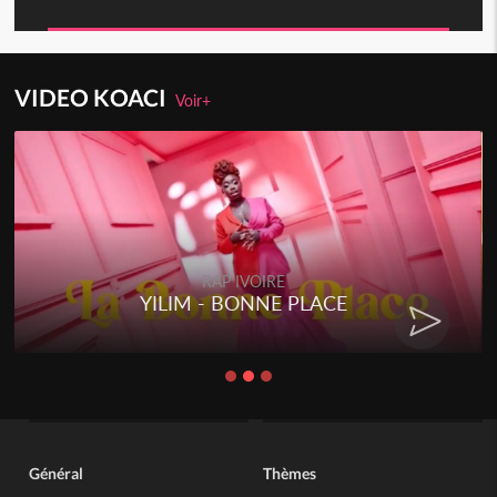
VIDEO KOACI
Voir+
RAP IVOIRE
YILIM - BONNE PLACE
Général
Thèmes