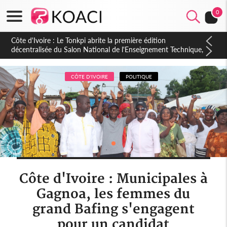
0
Côte d'Ivoire : PPA-CI, Gbagbo délègue une partie de ses
prérogatives de président à 05 cadres, vers sa retraite
politique ?
CÔTE D'IVOIRE
POLITIQUE
Côte d'Ivoire : Municipales à
Gagnoa, les femmes du
grand Bafing s'engagent
pour un candidat