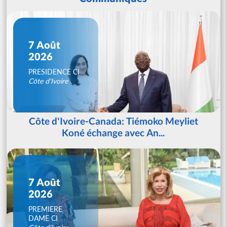
7 Août
2026
PRESIDENCE CI
Côte d'Ivoire
Côte d'Ivoire-Canada: Tiémoko Meyliet
Koné échange avec An...
7 Août
2026
PREMIERE
DAME CI