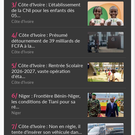
3/
Côte d'Ivoire : L'établissement
de la CNI pour les enfants dès
05...
Côte d'Ivoire
4/
Côte d'Ivoire : Présumé
détournement de 39 milliards de
FCFA à la...
Côte d'Ivoire
5/
Côte d'Ivoire : Rentrée Scolaire
2026-2027, vaste opération
d'éta...
Côte d'Ivoire
6/
Niger : Frontière Bénin-Niger,
les conditions de Tiani pour sa
ré...
Niger
7/
Côte d'Ivoire : Non en règle, il
tente d'insérer son véhicule dan...