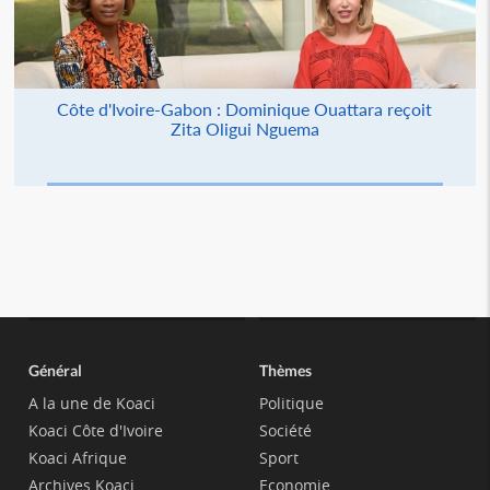
Côte d'Ivoire-Gabon : Dominique Ouattara reçoit
Zita Oligui Nguema
Général
Thèmes
A la une de Koaci
Politique
Koaci Côte d'Ivoire
Société
Koaci Afrique
Sport
Archives Koaci
Economie