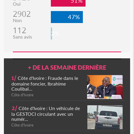
51%
Oui
2902
47%
Non
112
2%
Sans avis
+ DE LA SEMAINE DERNIÈRE
1/
Côte d'Ivoire : Fraude dans le
domaine foncier, Ibrahime
Coulibal...
Côte d'Ivoire
2/
Côte d'Ivoire : Un véhicule de
la GESTOCI circulant avec un
numér...
Côte d'Ivoire