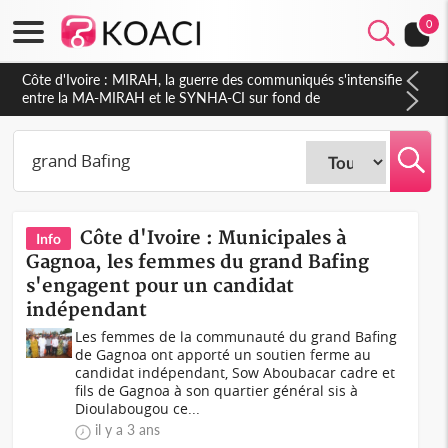
0
Côte d'Ivoire : MIRAH, la guerre des communiqués s'intensifie
entre la MA-MIRAH et le SYNHA-CI sur fond de
gouvernance et le projet de précompte sur les salaires des
agents
Côte d'Ivoire : Municipales à
Info
Gagnoa, les femmes du grand Bafing
s'engagent pour un candidat
indépendant
Les femmes de la communauté du grand Bafing
de Gagnoa ont apporté un soutien ferme au
candidat indépendant, Sow Aboubacar cadre et
fils de Gagnoa à son quartier général sis à
Dioulabougou ce...
il y a 3 ans