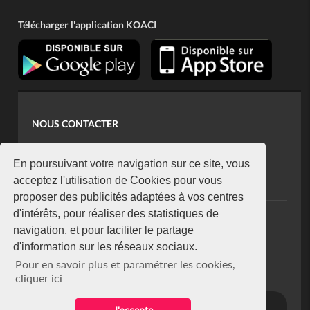
Télécharger l'application KOACI
NOUS CONTACTER
contact@koaci.com
koaci@yahoo.fr
En poursuivant votre navigation sur ce site, vous
+225 07 08 85 52 93
acceptez l'utilisation de Cookies pour vous
proposer des publicités adaptées à vos centres
d'intérêts, pour réaliser des statistiques de
NEWSLETTER
navigation, et pour faciliter le partage
Restez connecté via notre newsletter
d'information sur les réseaux sociaux.
S'abonner
Pour en savoir plus et paramétrer les cookies,
Se désabonner
cliquer ici