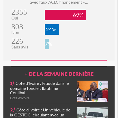
avec faux ACD, financement «...
2355
69%
Oui
808
24%
Non
226
7%
Sans avis
+ DE LA SEMAINE DERNIÈRE
1/
Côte d'Ivoire : Fraude dans le
domaine foncier, Ibrahime
Coulibal...
Côte d'Ivoire
2/
Côte d'Ivoire : Un véhicule de
la GESTOCI circulant avec un