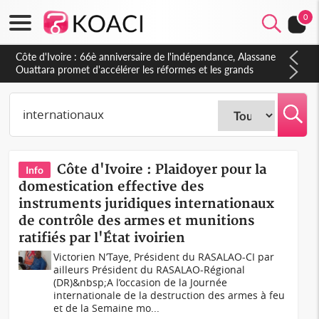
0
Côte d'Ivoire : À Abidjan, Amadou Oury Bah admire le modèle
ivoirien et veut s'en inspirer pour accélérer le développement
de la Guinée
Côte d'Ivoire : Plaidoyer pour la
Info
domestication effective des
instruments juridiques internationaux
de contrôle des armes et munitions
ratifiés par l'État ivoirien
Victorien N’Taye, Président du RASALAO-CI par
ailleurs Président du RASALAO-Régional
(DR)&nbsp;A l’occasion de la Journée
internationale de la destruction des armes à feu
et de la Semaine mo...