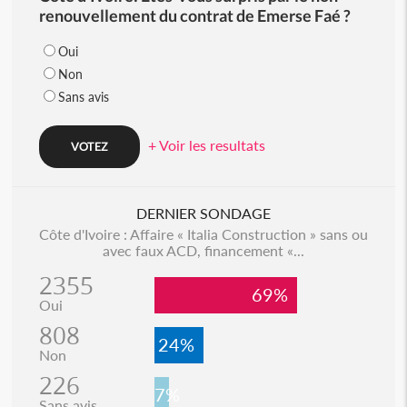
renouvellement du contrat de Emerse Faé ?
Oui
Non
Sans avis
+ Voir les resultats
DERNIER SONDAGE
Côte d'Ivoire : Affaire « Italia Construction » sans ou
avec faux ACD, financement «...
2355
69%
Oui
808
24%
Non
226
7%
Sans avis