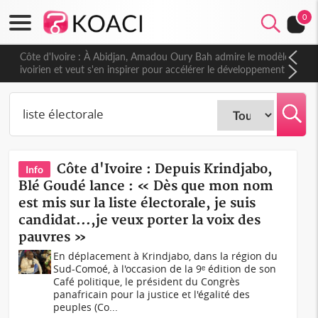
0
Côte d'Ivoire : À Abidjan, Amadou Oury Bah admire le modèle
ivoirien et veut s'en inspirer pour accélérer le développement
de la Guinée
Côte d'Ivoire : Depuis Krindjabo,
Info
Blé Goudé lance : « Dès que mon nom
est mis sur la liste électorale, je suis
candidat...,je veux porter la voix des
pauvres »
En déplacement à Krindjabo, dans la région du
Sud-Comoé, à l'occasion de la 9ᵉ édition de son
Café politique, le président du Congrès
panafricain pour la justice et l'égalité des
peuples (Co...