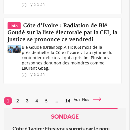
il y a 1 an
Côte d'Ivoire : Radiation de Blé
Info
Goudé sur la liste électorale par la CEI, la
justice se prononce ce vendredi
Blé Goudé (Dr)&nbsp;A six (06) mois de la
présidentielle, la Côte d’ivoire vit au rythme du
contentieux électoral qui a pris fin. Plusieurs
personnes dont non des moindres comme
Laurent Gbag...
il y a 1 an
Voir Plus
1
2
3
4
5
...
14
SONDAGE
Côte d'Ivoire: Etes-vous surpris par le non-