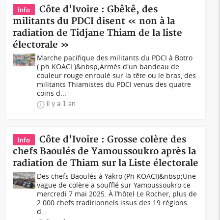
Côte d'Ivoire : Gbêkê, des
Info
militants du PDCI disent « non à la
radiation de Tidjane Thiam de la liste
électorale »
Marche pacifique des militants du PDCI à Botro
(.ph KOACI.)&nbsp;Armés d'un bandeau de
couleur rouge enroulé sur la tête ou le bras, des
militants Thiamistes du PDCI venus des quatre
coins d...
il y a 1 an
Côte d'Ivoire : Grosse colère des
Info
chefs Baoulés de Yamoussoukro après la
radiation de Thiam sur la Liste électorale
Des chefs Baoulés à Yakro (Ph KOACI)&nbsp;Une
vague de colère a soufflé sur Yamoussoukro ce
mercredi 7 mai 2025. À l’hôtel Le Rocher, plus de
2 000 chefs traditionnels issus des 19 régions
d...