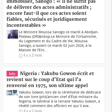
immobilier, Sanogo : « Il ne suffit pas
de délivrer des actes administratifs ;
encore faut-il que ces actes soient
fiables, sécurisés et juridiquement
incontestables »
Le Ministre Moussa Sanogo ce mardi à Abidjan-
Plateau (DR)&nbsp;Le Ministre de l’Urbanisme,
du Logement et du Cadre de Vie, Moussa
Sanogo, a ouvert ce mardi 02 juin 2026, à la
Maison de l’Ent...
il y a 2 mois
Nigeria : Yakubu Gowon écrit et
Info
revient sur le coup d'Etat qui l'a
renversé en 1975, son ultime appel
Yakubu Gowon, lors de la cérémonie de dédicace
de son livre (ph)L’ancien chef d'État militaire du
Nigeria, le Général à la retraite Yakubu Gowon, a
révélé comment des officiers en qui il ava...
il y a 2 mois