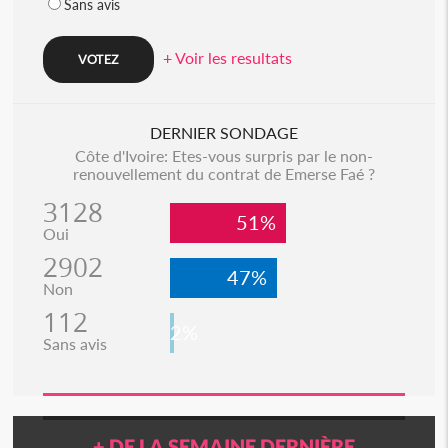
Sans avis
+ Voir les resultats
DERNIER SONDAGE
Côte d'Ivoire: Etes-vous surpris par le non-
renouvellement du contrat de Emerse Faé ?
3128
51%
Oui
2902
47%
Non
112
2%
Sans avis
+ DE LA SEMAINE DERNIÈRE