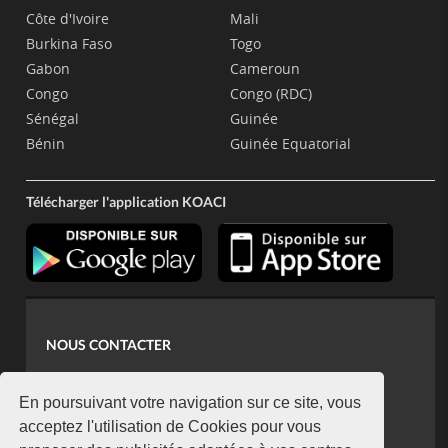
Côte d'Ivoire
Mali
Burkina Faso
Togo
Gabon
Cameroun
Congo
Congo (RDC)
Sénégal
Guinée
Bénin
Guinée Equatorial
Télécharger l'application KOACI
NOUS CONTACTER
contact@koaci.com
koaci@yahoo.fr
En poursuivant votre navigation sur ce site, vous
+225 07 08 85 52 93
acceptez l'utilisation de Cookies pour vous