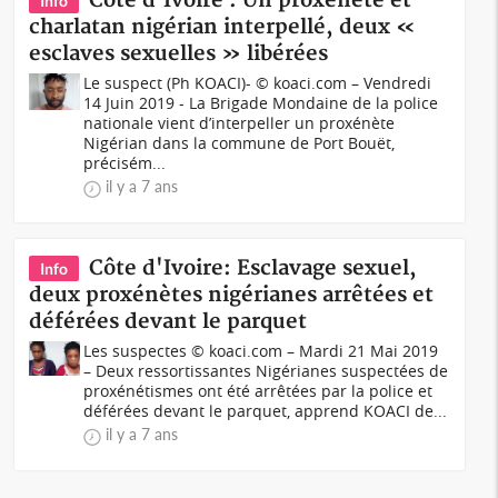
Côte d'Ivoire : Un proxénète et
Info
charlatan nigérian interpellé, deux «
esclaves sexuelles » libérées
Le suspect (Ph KOACI)- © koaci.com – Vendredi
14 Juin 2019 - La Brigade Mondaine de la police
nationale vient d’interpeller un proxénète
Nigérian dans la commune de Port Bouët,
précisém...
il y a 7 ans
Côte d'Ivoire: Esclavage sexuel,
Info
deux proxénètes nigérianes arrêtées et
déférées devant le parquet
Les suspectes © koaci.com – Mardi 21 Mai 2019
– Deux ressortissantes Nigérianes suspectées de
proxénétismes ont été arrêtées par la police et
déférées devant le parquet, apprend KOACI de...
il y a 7 ans