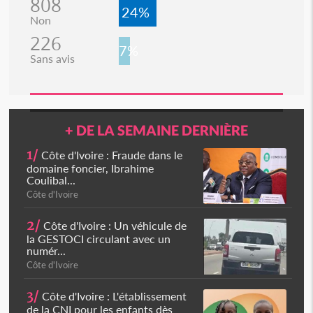
808
24%
Non
226
7%
Sans avis
+ DE LA SEMAINE DERNIÈRE
1/
Côte d'Ivoire : Fraude dans le
domaine foncier, Ibrahime
Coulibal...
Côte d'Ivoire
2/
Côte d'Ivoire : Un véhicule de
la GESTOCI circulant avec un
numér...
Côte d'Ivoire
3/
Côte d'Ivoire : L'établissement
de la CNI pour les enfants dès