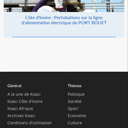
Côte d'Ivoire : Pertubations sur la ligne
d'alimentation électrique de PORT BOUET
Général
Thèmes
A la une de Koaci
Politique
Koaci Côte d'Ivoire
Société
Koaci Afrique
Sport
Archives Koaci
Economie
Conditions d'utilisation
Culture