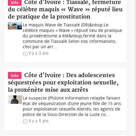
Côte d'Ivoire : Tiassalé, fermeture
Info
du célèbre maquis « Wave » réputé lieu
de pratique de la prostitution
Le maquis Wave de Tiassalé (DR)&nbsp; Le
célèbre maquis « Wave » réputé lieu de pratique
du proxénétisme a été&nbsp;fermé dans la
commune de Tiassalé.Selon nos informations,
c’est par un arr...
il y a 3 ans
Côte d'Ivoire : Des adolescentes
Info
séquestrées pour exploitation sexuelle,
la proxénète mise aux arrêts
La suspecte (Ph)Une information relayée faisant
état de séquestration d’une jeune fille de 15 ans
pour exploitation sexuelle.Alertés, les agents de
police de la Sous-Direction de la Lutte co...
il y a 4 ans