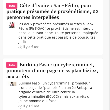
Côte d'Ivoire : San-Pédro, pour
Info
pratique présumée de proxénétisme, 02
personnes interpellées
les deux proxénètes présumés arrêtés à San-
Pédro (Ph KOACI)Le proxénétisme est interdit
dans la loi ivoirienne. Toute personne impliquée
dans cette pratique est passible de poursuites
judici...
il y a 5 ans
Burkina Faso : un cybercriminel,
Info
promoteur d'une page de « plan bizi »,
aux arrêts
Burkina Faso : un cybercriminel, promoteur
d’une page de "plan bizi", au arrêts&nbsp;La
brigade centrale de lutte contre la
cybercriminalité (BCLCC) a mis aux arrêts un
jeune homme qui faisa...
il y a 5 ans