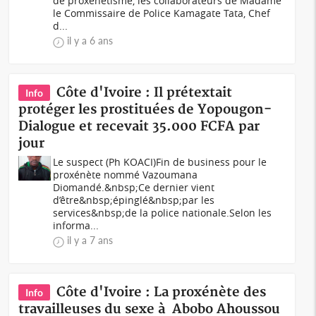
de proxénétisme, les collaborateurs de Madame
le Commissaire de Police Kamagate Tata, Chef
d...
il y a 6 ans
Côte d'Ivoire : Il prétextait
Info
protéger les prostituées de Yopougon-
Dialogue et recevait 35.000 FCFA par
jour
Le suspect (Ph KOACI)Fin de business pour le
proxénète nommé Vazoumana
Diomandé.&nbsp;Ce dernier vient
d’être&nbsp;épinglé&nbsp;par les
services&nbsp;de la police nationale.Selon les
informa...
il y a 7 ans
Côte d'Ivoire : La proxénète des
Info
travailleuses du sexe à Abobo Ahoussou