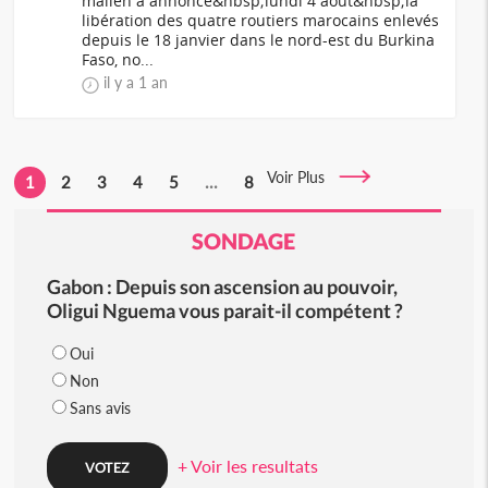
malien a annoncé&nbsp;lundi 4 août&nbsp;la
libération des quatre routiers marocains enlevés
depuis le 18 janvier dans le nord-est du Burkina
Faso, no...
il y a 1 an
Voir Plus
1
2
3
4
5
...
8
SONDAGE
Gabon : Depuis son ascension au pouvoir,
Oligui Nguema vous parait-il compétent ?
Oui
Non
Sans avis
+ Voir les resultats