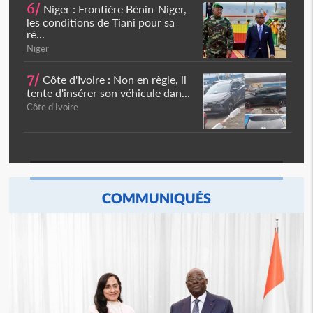
6/
Niger : Frontière Bénin-Niger,
les conditions de Tiani pour sa
ré...
Niger
7/
Côte d'Ivoire : Non en règle, il
tente d'insérer son véhicule dan...
Côte d'Ivoire
COMMUNIQUÉS