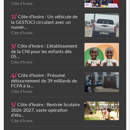
Côte d'Ivoire
2/
Côte d'Ivoire : Un véhicule de
la GESTOCI circulant avec un
numér...
Côte d'Ivoire
3/
Côte d'Ivoire : L'établissement
de la CNI pour les enfants dès
05...
Côte d'Ivoire
4/
Côte d'Ivoire : Présumé
détournement de 39 milliards de
FCFA à la...
Côte d'Ivoire
5/
Côte d'Ivoire : Rentrée Scolaire
2026-2027, vaste opération
d'éta...
Côte d'Ivoire