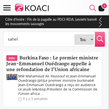
0
Côte d'Ivoire : Ouattara promet des sanctions contre les
déguerpissements illégaux
Burkina Faso : Le premier ministre
Info
Jean-Emmanuel Ouédraogo appelle à
une refondation de l'Union africaine
MM Mahamoud Ali Youssouf et Jean-Emmanuel
Ouedraogo (ph)Le premier ministre burkinabè
Jean-Emmanuel Ouedraogo a reçu en audience
ce jeudi le&nbsp;Président de la Commission de
l’Union africa...
il y a 3 semaines