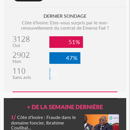
DERNIER SONDAGE
Côte d'Ivoire: Etes-vous surpris par le non-
renouvellement du contrat de Emerse Faé ?
3128
51%
Oui
2902
47%
Non
110
2%
Sans avis
+ DE LA SEMAINE DERNIÈRE
1/
Côte d'Ivoire : Fraude dans le
domaine foncier, Ibrahime
Coulibal...