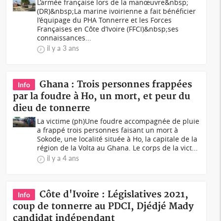
L’armée française lors de la manœuvre&nbsp;
(DR)&nbsp;La marine ivoirienne a fait bénéficier
l’équipage du PHA Tonnerre et les Forces
Françaises en Côte d’Ivoire (FFCI)&nbsp;ses
connaissances...
il y a 3 ans
Ghana : Trois personnes frappées
Info
par la foudre à Ho, un mort, et peur du
dieu de tonnerre
La victime (ph)Une foudre accompagnée de pluie
a frappé trois personnes faisant un mort à
Sokode, une localité située à Ho, la capitale de la
région de la Volta au Ghana. Le corps de la vict...
il y a 4 ans
Côte d'Ivoire : Législatives 2021,
Info
coup de tonnerre au PDCI, Djédjé Mady
candidat indépendant