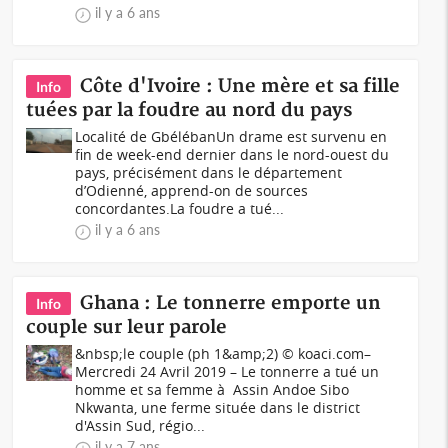
il y a 6 ans
Côte d'Ivoire : Une mère et sa fille
Info
tuées par la foudre au nord du pays
Localité de GbélébanUn drame est survenu en
fin de week-end dernier dans le nord-ouest du
pays, précisément dans le département
d’Odienné, apprend-on de sources
concordantes.La foudre a tué...
il y a 6 ans
Ghana : Le tonnerre emporte un
Info
couple sur leur parole
&nbsp;le couple (ph 1&amp;2) © koaci.com–
Mercredi 24 Avril 2019 – Le tonnerre a tué un
homme et sa femme à Assin Andoe Sibo
Nkwanta, une ferme située dans le district
d'Assin Sud, régio...
il y a 7 ans