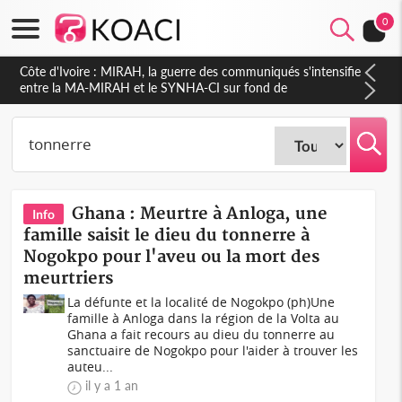
0
Côte d'Ivoire : MIRAH, la guerre des communiqués s'intensifie
entre la MA-MIRAH et le SYNHA-CI sur fond de
gouvernance et le projet de précompte sur les salaires des
agents
Ghana : Meurtre à Anloga, une
Info
famille saisit le dieu du tonnerre à
Nogokpo pour l'aveu ou la mort des
meurtriers
La défunte et la localité de Nogokpo (ph)Une
famille à Anloga dans la région de la Volta au
Ghana a fait recours au dieu du tonnerre au
sanctuaire de Nogokpo pour l'aider à trouver les
auteu...
il y a 1 an