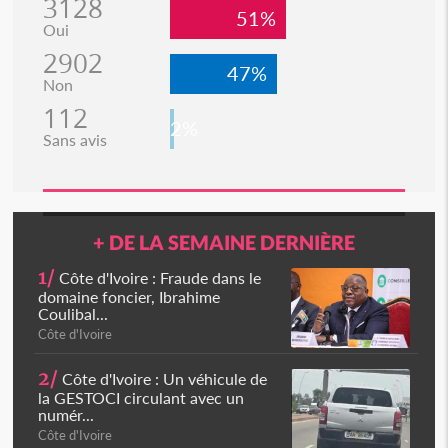
3128
51%
Oui
2902
47%
Non
112
2%
Sans avis
+ DE LA SEMAINE DERNIÈRE
1/
Côte d'Ivoire : Fraude dans le
domaine foncier, Ibrahime
Coulibal...
Côte d'Ivoire
2/
Côte d'Ivoire : Un véhicule de
la GESTOCI circulant avec un
numér...
Côte d'Ivoire