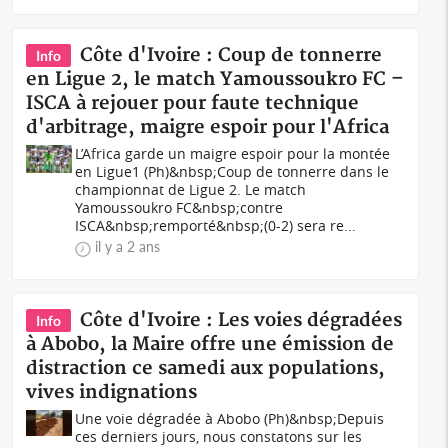
Côte d'Ivoire : Coup de tonnerre
Info
en Ligue 2, le match Yamoussoukro FC –
ISCA à rejouer pour faute technique
d'arbitrage, maigre espoir pour l'Africa
L’Africa garde un maigre espoir pour la montée
en Ligue1 (Ph)&nbsp;Coup de tonnerre dans le
championnat de Ligue 2. Le match
Yamoussoukro FC&nbsp;contre
ISCA&nbsp;remporté&nbsp;(0-2) sera re...
il y a 2 ans
Côte d'Ivoire : Les voies dégradées
Info
à Abobo, la Maire offre une émission de
distraction ce samedi aux populations,
vives indignations
Une voie dégradée à Abobo (Ph)&nbsp;Depuis
ces derniers jours, nous constatons sur les