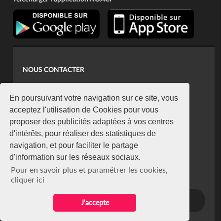
NOUS CONTACTER
contact@koaci.com
koaci@yahoo.fr
En poursuivant votre navigation sur ce site, vous
+225 07 08 85 52 93
acceptez l'utilisation de Cookies pour vous
proposer des publicités adaptées à vos centres
d'intérêts, pour réaliser des statistiques de
NEWSLETTER
navigation, et pour faciliter le partage
Restez connecté via notre newsletter
d'information sur les réseaux sociaux.
S'abonner
Pour en savoir plus et paramétrer les cookies,
Se désabonner
cliquer ici
J'accepte