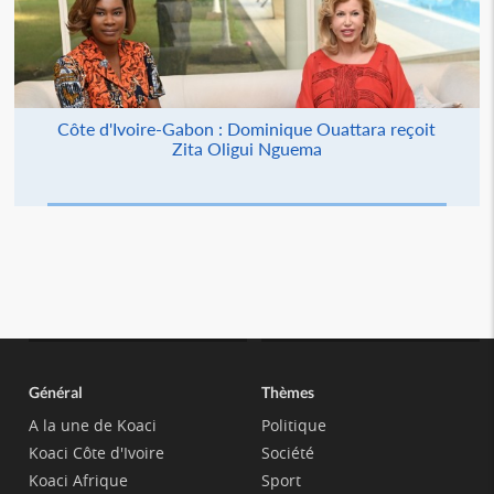
Côte d'Ivoire-Gabon : Dominique Ouattara reçoit
Zita Oligui Nguema
Général
Thèmes
A la une de Koaci
Politique
Koaci Côte d'Ivoire
Société
Koaci Afrique
Sport