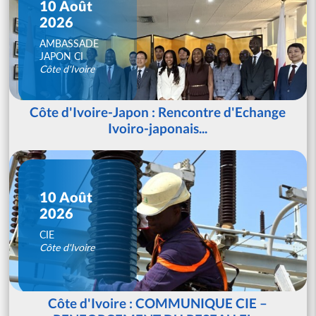
10 Août
2026
AMBASSADE
JAPON CI
Côte d'Ivoire
Côte d'Ivoire-Japon : Rencontre d'Echange
Ivoiro-japonais...
10 Août
2026
CIE
Côte d'Ivoire
Côte d'Ivoire : COMMUNIQUE CIE –