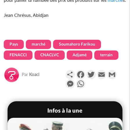
Jean Chrésus, Abidjan
Pays
marché
Soumahoro Farikou
FENACCI
CNACLVC
Adjamé
terrain
Partager
Facebook
Twitter
Email
Gmail
Par
Koaci
Messenger
WhatsApp
Infos à la une