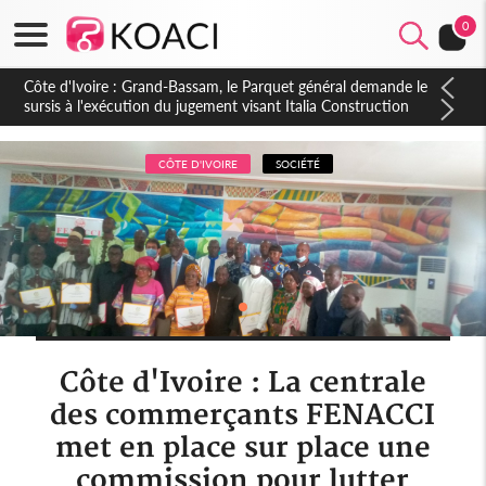
0
Côte d'Ivoire : Grand-Bassam, le Parquet général demande le
sursis à l'exécution du jugement visant Italia Construction
CÔTE D'IVOIRE
SOCIÉTÉ
Côte d'Ivoire : La centrale
des commerçants FENACCI
met en place sur place une
commission pour lutter