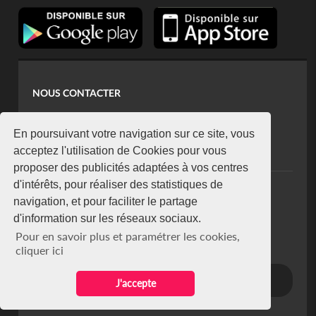
NOUS CONTACTER
contact@koaci.com
koaci@yahoo.fr
En poursuivant votre navigation sur ce site, vous
+225 07 08 85 52 93
acceptez l'utilisation de Cookies pour vous
proposer des publicités adaptées à vos centres
d'intérêts, pour réaliser des statistiques de
NEWSLETTER
navigation, et pour faciliter le partage
Restez connecté via notre newsletter
d'information sur les réseaux sociaux.
S'abonner
Pour en savoir plus et paramétrer les cookies,
Se désabonner
cliquer ici
J'accepte