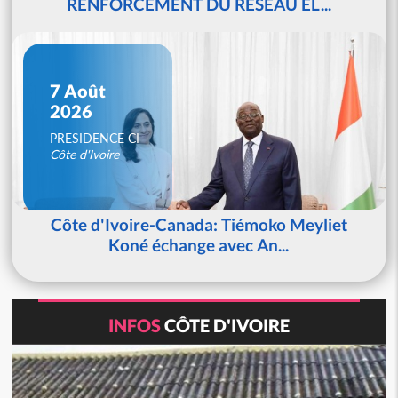
RENFORCEMENT DU RESEAU EL...
7 Août
2026
PRESIDENCE CI
Côte d'Ivoire
Côte d'Ivoire-Canada: Tiémoko Meyliet
Koné échange avec An...
INFOS
CÔTE D'IVOIRE