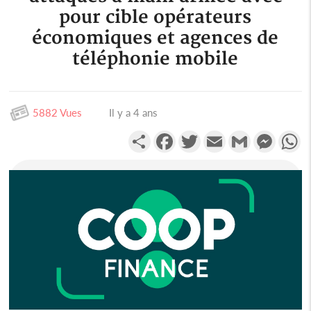
pour cible opérateurs
économiques et agences de
téléphonie mobile
5882 Vues
Il y a 4 ans
Partager
Facebook
Twitter
Email
Gmail
Messen
W