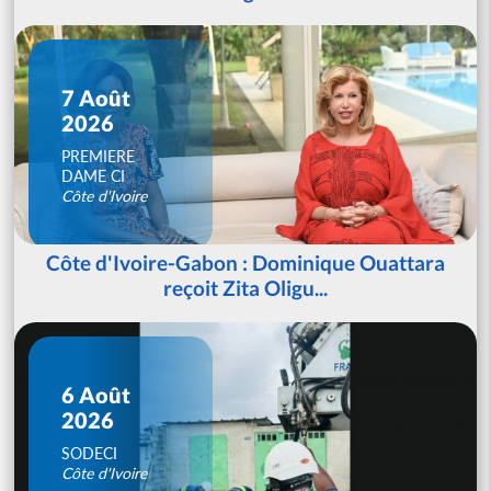
7 Août
2026
PREMIERE
DAME CI
Côte d'Ivoire
Côte d'Ivoire-Gabon : Dominique Ouattara
reçoit Zita Oligu...
6 Août
2026
SODECI
Côte d'Ivoire