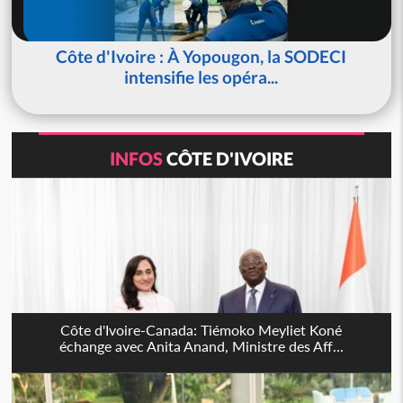
Côte d'Ivoire : À Yopougon, la SODECI
intensifie les opéra...
INFOS
CÔTE D'IVOIRE
Côte d'Ivoire-Canada: Tiémoko Meyliet Koné
échange avec Anita Anand, Ministre des Aff...