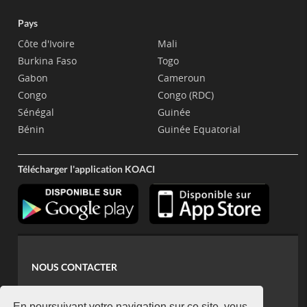
Pays
Côte d'Ivoire
Mali
Burkina Faso
Togo
Gabon
Cameroun
Congo
Congo (RDC)
Sénégal
Guinée
Bénin
Guinée Equatorial
Télécharger l'application KOACI
NOUS CONTACTER
contact@koaci.com
En poursuivant votre navigation sur ce site, vous