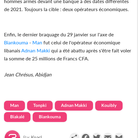
hommes armés devant une banque à des dates différentes
de 2021. Toujours la cible : deux opérateurs économiques.
Enfin, le dernier braquage du 29 janvier sur l'axe de
Biankouma
-
Man
fut celui de l'opérateur économique
libanais
Adnan Makki
qui a été abattu après s'être fait voler
la somme de 25 millions de Francs CFA.
Jean Chrésus, Abidjan
Man
Tonpki
Adnan Makki
Kouibly
Biakalé
Biankouma
Partager
Facebook
Twitter
Email
Gmail
Par
Koaci