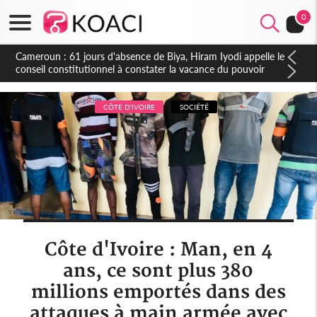
0
Côte d'Ivoire : Fin de la pagaille au PDCI-RDA, Lessiehi bannit
les mouvements sauvages
CÔTE D'IVOIRE
SOCIÉTÉ
Côte d'Ivoire : Man, en 4
ans, ce sont plus 380
millions emportés dans des
attaques à main armée avec