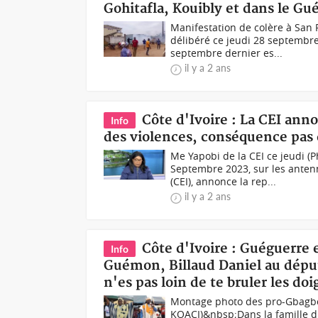
Gohitafla, Kouibly et dans le G
Manifestation de colère à San 
délibéré ce jeudi 28 septembre
septembre dernier es...
il y a 2 ans
Côte d'Ivoire : La CEI anno
Info
des violences, conséquence pas 
Me Yapobi de la CEI ce jeudi
Septembre 2023, sur les anten
(CEI), annonce la rep...
il y a 2 ans
Côte d'Ivoire : Guéguerre
Info
Guémon, Billaud Daniel au déput
n'es pas loin de te bruler les doi
Montage photo des pro-Gbagbo 
KOACI)&nbsp;Dans la famille du 