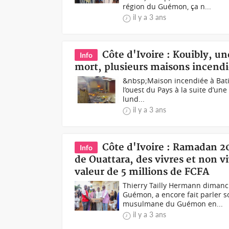
région du Guémon, ça n...
il y a 3 ans
Côte d'Ivoire : Kouibly, u
Info
mort, plusieurs maisons incend
&nbsp;Maison incendiée à Bati
l’ouest du Pays à la suite d’une
lund...
il y a 3 ans
Côte d'Ivoire : Ramadan 20
Info
de Ouattara, des vivres et non
valeur de 5 millions de FCFA
Thierry Tailly Hermann dimanch
Guémon, a encore fait parler 
musulmane du Guémon en...
il y a 3 ans