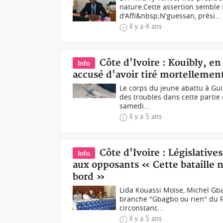
nature.Cette assertion semble 
d'Affi&nbsp;N'guessan, prési...
il y a 4 ans
Côte d'Ivoire : Kouibly, en
Info
accusé d'avoir tiré mortellement
Le corps du jeune abattu à Gui
des troubles dans cette partie 
samedi...
il y a 5 ans
Côte d'Ivoire : Législativ
Info
aux opposants « Cette bataille 
bord »
Lida Kouassi Moïse, Michel Gb
branche "Gbagbo ou rien" du Fro
circonstanc...
il y a 5 ans