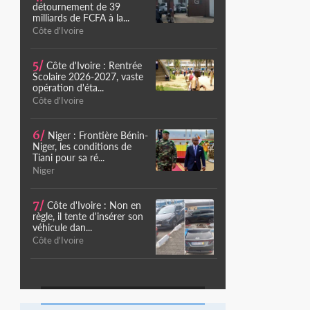
détournement de 39
milliards de FCFA à la...
Côte d'Ivoire
5/
Côte d'Ivoire : Rentrée
Scolaire 2026-2027, vaste
opération d'éta...
Côte d'Ivoire
6/
Niger : Frontière Bénin-
Niger, les conditions de
Tiani pour sa ré...
Niger
7/
Côte d'Ivoire : Non en
règle, il tente d'insérer son
véhicule dan...
Côte d'Ivoire