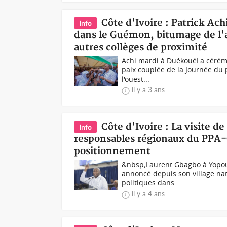
Côte d'Ivoire : Patrick Ac
Info
dans le Guémon, bitumage de l'
autres collèges de proximité
Achi mardi à DuékouéLa cérémon
paix couplée de la Journée du 
l'ouest...
il y a 3 ans
Côte d'Ivoire : La visite d
Info
responsables régionaux du PPA-C
positionnement
&nbsp;Laurent Gbagbo à Yopoug
annoncé depuis son village nat
politiques dans...
il y a 4 ans