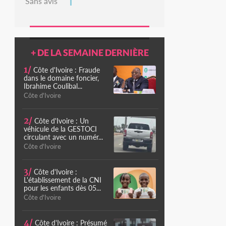
Sans avis
+ DE LA SEMAINE DERNIÈRE
1/
Côte d'Ivoire : Fraude
dans le domaine foncier,
Ibrahime Coulibal...
Côte d'Ivoire
2/
Côte d'Ivoire : Un
véhicule de la GESTOCI
circulant avec un numér...
Côte d'Ivoire
3/
Côte d'Ivoire :
L'établissement de la CNI
pour les enfants dès 05...
Côte d'Ivoire
4/
Côte d'Ivoire : Présumé