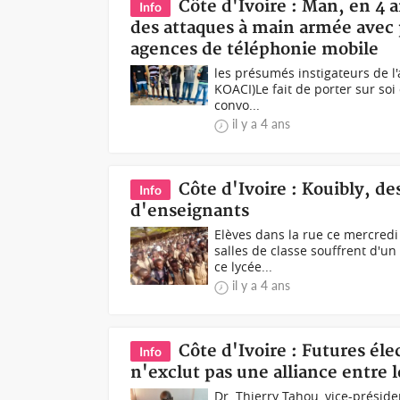
Côte d'Ivoire : Man, en 4 
Info
des attaques à main armée avec 
agences de téléphonie mobile
les présumés instigateurs de l
KOACI)Le fait de porter sur so
convo...
il y a 4 ans
Côte d'Ivoire : Kouibly, d
Info
d'enseignants
Elèves dans la rue ce mercredi
salles de classe souffrent d'u
ce lycée...
il y a 4 ans
Côte d'Ivoire : Futures éle
Info
n'exclut pas une alliance entre 
Dr. Thierry Tahou, vice-présiden