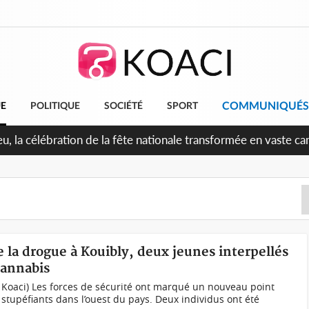
COMMUNIQUÉS
UE
POLITIQUE
SOCIÉTÉ
SPORT
leu, la célébration de la fête nationale transformée en vaste 
ngereux
e la drogue à Kouibly, deux jeunes interpellés
cannabis
 Koaci) Les forces de sécurité ont marqué un nouveau point
e stupéfiants dans l’ouest du pays. Deux individus ont été