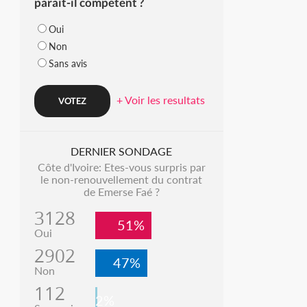
parait-il compétent ?
Oui
Non
Sans avis
+ Voir les resultats
DERNIER SONDAGE
Côte d'Ivoire: Etes-vous surpris par
le non-renouvellement du contrat
de Emerse Faé ?
3128
51%
Oui
2902
47%
Non
112
2%