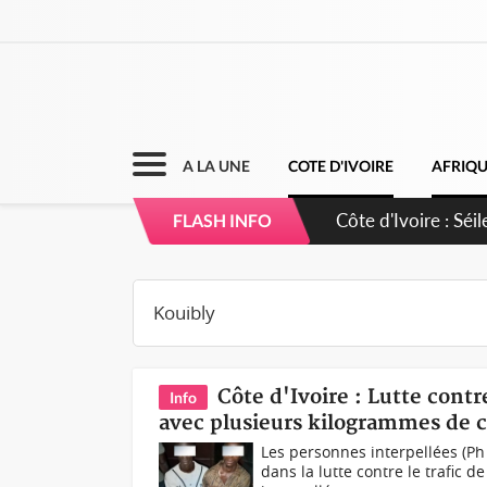
A LA UNE
COTE D'IVOIRE
AFRIQ
Côte d'Ivoire : Séi
FLASH INFO
dépigmentants da
Côte d'Ivoire : Lutte contr
Info
avec plusieurs kilogrammes de 
Les personnes interpellées (Ph
dans la lutte contre le trafic d