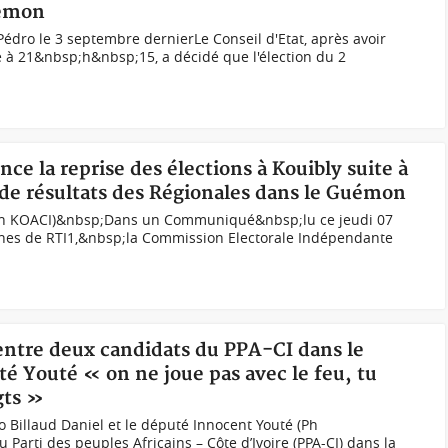
uémon
Pédro le 3 septembre dernierLe Conseil d'Etat, après avoir
 à 21&nbsp;h&nbsp;15, a décidé que l'élection du 2
nce la reprise des élections à Kouibly suite à
de résultats des Régionales dans le Guémon
 (Ph KOACI)&nbsp;Dans un Communiqué&nbsp;lu ce jeudi 07
nes de RTI1,&nbsp;la Commission Electorale Indépendante
 entre deux candidats du PPA-CI dans le
é Youté « on ne joue pas avec le feu, tu
gts »
Billaud Daniel et le député Innocent Youté (Ph
Parti des peuples Africains – Côte d’Ivoire (PPA-CI) dans la