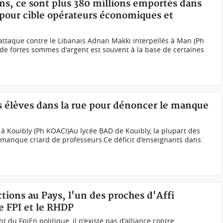
ans, ce sont plus 380 millions emportés dans
pour cible opérateurs économiques et
'attaque contre le Libanais Adnan Makki interpellés à Man (Ph
i de fortes sommes d'argent est souvent à la base de certaines
es élèves dans la rue pour dénoncer le manque
 à Kouibly (Ph KOACI)Au lycée BAD de Kouibly, la plupart des
n manque criard de professeurs.Ce déficit d'enseignants dans
ctions au Pays, l'un des proches d'Affi
le FPI et le RHDP
t du FpiEn politique, il n'existe pas d'alliance contre