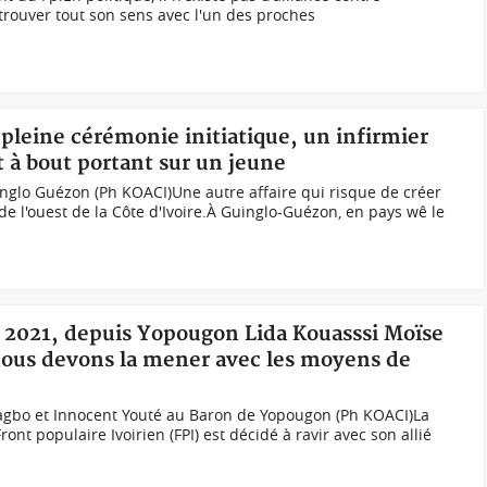
trouver tout son sens avec l'un des proches
 pleine cérémonie initiatique, un infirmier
 à bout portant sur un jeune
nglo Guézon (Ph KOACI)Une autre affaire qui risque de créer
de l'ouest de la Côte d'Ivoire.À Guinglo-Guézon, en pays wê le
es 2021, depuis Yopougon Lida Kouasssi Moïse
nous devons la mener avec les moyens de
agbo et Innocent Youté au Baron de Yopougon (Ph KOACI)La
nt populaire Ivoirien (FPI) est décidé à ravir avec son allié