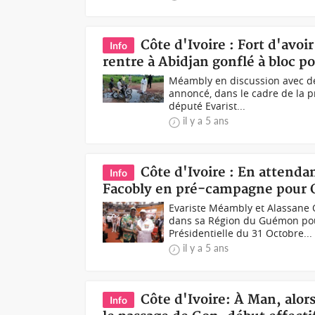
Côte d'Ivoire : Fort d'avo
Info
rentre à Abidjan gonflé à bloc p
Méambly en discussion avec d
annoncé, dans le cadre de la p
député Evarist...
il y a 5 ans
Côte d'Ivoire : En attend
Info
Facobly en pré-campagne pour Ou
Evariste Méambly et Alassane 
dans sa Région du Guémon pou
Présidentielle du 31 Octobre...
il y a 5 ans
Côte d'Ivoire: À Man, alor
Info