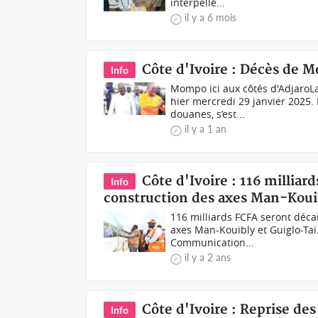
interpellé...
il y a 6 mois
Côte d'Ivoire : Décès de 
Info
Mompo ici aux côtés d'AdjaroL
hier mercredi 29 janvier 2025.
douanes, s’est...
il y a 1 an
Côte d'Ivoire : 116 milliar
Info
construction des axes Man-Kouib
116 milliards FCFA seront déca
axes Man-Kouibly et Guiglo-Taï
Communication...
il y a 2 ans
Côte d'Ivoire : Reprise des
Info