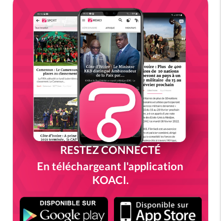
RESTEZ CONNECTÉ
En téléchargeant l'application
KOACI.