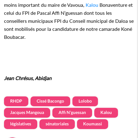
moins important du maire de Vavoua,
Kalou
Bonaventure et
celui du FPI de Pascal Affi N’guessan dont tous les
conseillers municipaux FPI du Conseil municipal de Daloa se
sont mobilisés pour la candidature de notre camarade Koné
Boubacar.
Jean Chrésus, Abidjan
RHDP
Cissé Bacongo
Lolobo
Jacques Mangoua
Affi N'guessan
Kalou
législatives
sénatoriales
Koumassi