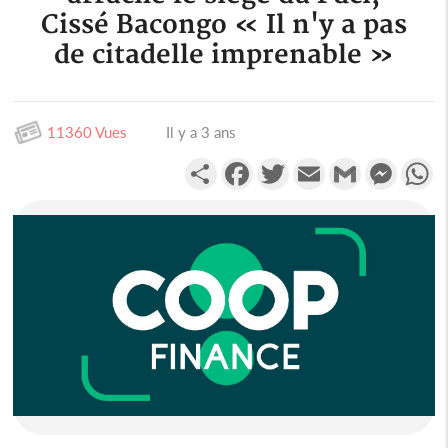
Cissé Bacongo « Il n'y a pas
de citadelle imprenable »
11360 Vues
Il y a 3 ans
Partager
Facebook
Twitter
Email
Gmail
Messen
W