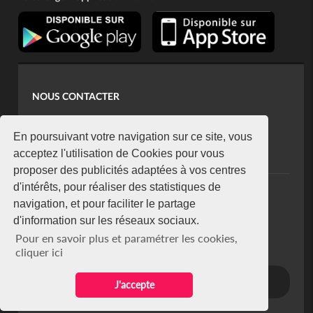
NOUS CONTACTER
contact@koaci.com
koaci@yahoo.fr
En poursuivant votre navigation sur ce site, vous
+225 07 08 85 52 93
acceptez l'utilisation de Cookies pour vous
proposer des publicités adaptées à vos centres
d'intérêts, pour réaliser des statistiques de
NEWSLETTER
navigation, et pour faciliter le partage
Restez connecté via notre newsletter
d'information sur les réseaux sociaux.
S'abonner
Pour en savoir plus et paramétrer les cookies,
Se désabonner
cliquer ici
J'accepte