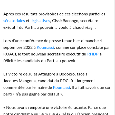
Après ces résultats provisoires de ces élections partielles
sénatoriales
et
législatives
, Cissé Bacongo, secrétaire
exécutif du Parti au pouvoir, a voulu à chaud réagir.
Lors d’une conférence de presse tenue hier dimanche 4
septembre 2022 à
Koumassi
, comme sur place constaté par
KOACI, le tout nouveau secrétaire exécutif du
RHDP
a
félicité les candidats du Parti au pouvoir.
La victoire de Jules Attingbré à Bodokro, face à
Jacques Mangoua, candidat du PDCI fut largement
commentée par le maire de
Koumassi
.
Il a fait savoir que son
parti « n’a pas gagné par défaut ».
« Nous avons remporté une victoire écrasante.
Parce que
notre candidat a eu 54 % (54,47 %) là où l’ancien président