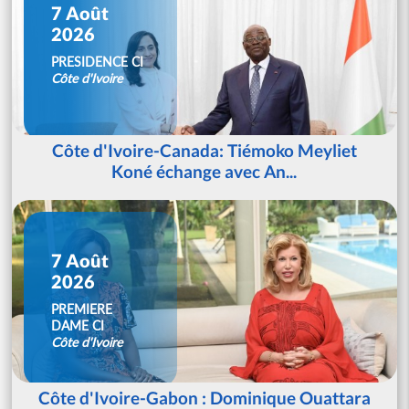
7 Août
2026
PRESIDENCE CI
Côte d'Ivoire
Côte d'Ivoire-Canada: Tiémoko Meyliet
Koné échange avec An...
7 Août
2026
PREMIERE
DAME CI
Côte d'Ivoire
Côte d'Ivoire-Gabon : Dominique Ouattara