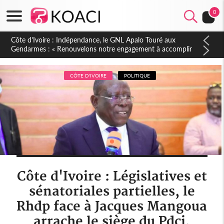
0
Sierra Leone : Un projet de réforme constitutionnelle en
gestation, points clés des amendements, un exclu d'avance
CÔTE D'IVOIRE
POLITIQUE
Côte d'Ivoire : Législatives et
sénatoriales partielles, le
Rhdp face à Jacques Mangoua
arrache le siège du Pdci,