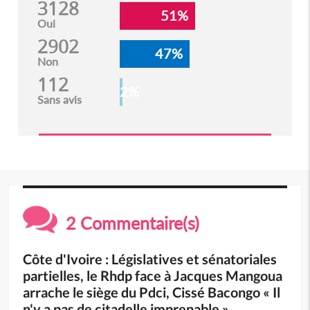
3128
51%
Oui
2902
47%
Non
112
2%
Sans avis
2 Commentaire(s)
Côte d'Ivoire : Législatives et sénatoriales
partielles, le Rhdp face à Jacques Mangoua
arrache le siège du Pdci, Cissé Bacongo « Il
n'y a pas de citadelle imprenable »