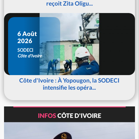
reçoit Zita Oligu...
6 Août
2026
SODECI
Côte d'Ivoire
Côte d'Ivoire : À Yopougon, la SODECI
intensifie les opéra...
INFOS
CÔTE D'IVOIRE