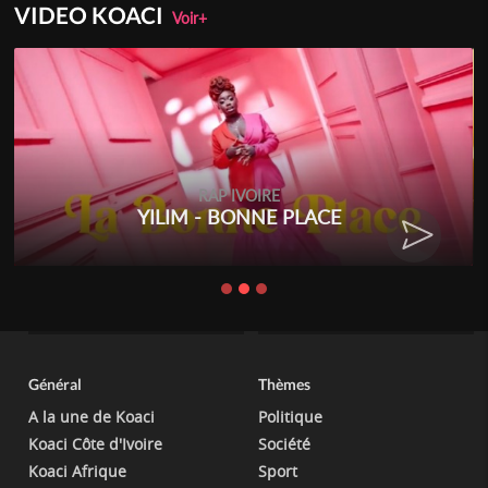
VIDEO KOACI
Voir+
RAP IVOIRE
YILIM - BONNE PLACE
RE
Général
Thèmes
A la une de Koaci
Politique
Koaci Côte d'Ivoire
Société
Koaci Afrique
Sport