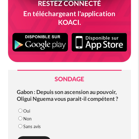
RESTEZ CONNECTÉ
En téléchargeant l'application
KOACI.
SONDAGE
Gabon : Depuis son ascension au pouvoir,
Oligui Nguema vous parait-il compétent ?
Oui
Non
Sans avis