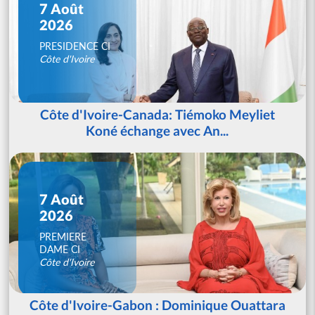
7 Août
2026
PRESIDENCE CI
Côte d'Ivoire
Côte d'Ivoire-Canada: Tiémoko Meyliet
Koné échange avec An...
7 Août
2026
PREMIERE
DAME CI
Côte d'Ivoire
Côte d'Ivoire-Gabon : Dominique Ouattara