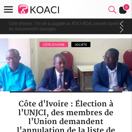
0
Côte d'Ivoire : Fin de la pagaille au PDCI-RDA, Lessiehi bannit
les mouvements sauvages
CÔTE D'IVOIRE
SOCIÉTÉ
Côte d'Ivoire : Élection à
l'UNJCI, des membres de
l'Union demandent
l'annulation de la liste de