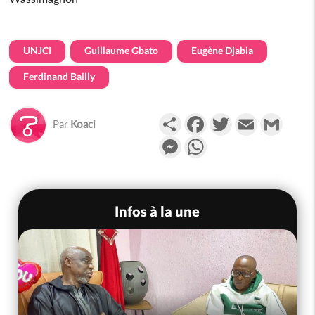
UNJCI
Guillaume Gbato
Eugène Djabia
Ferdinand Bailly
Partager
Facebook
Twitter
Email
Gmail
Par
Koaci
Messenger
WhatsApp
Infos à la une