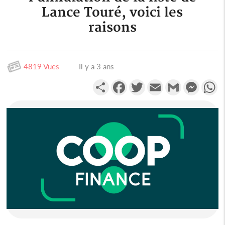
Lance Touré, voici les
raisons
4819 Vues
Il y a 3 ans
Partager
Facebook
Twitter
Email
Gmail
Messen
W