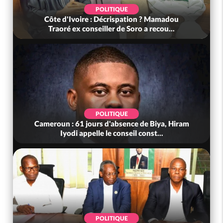
POLITIQUE
SO
ire : Décrispation ? Mamadou
Côte d'Ivoire : Fi
 conseiller de Soro a recou...
tonnes de cacao,
POLITIQUE
POL
 jours d'absence de Biya, Hiram
Côte d'Ivoire : Viole
appelle le conseil const...
(Mé) ayant fa
POLITIQUE
SO