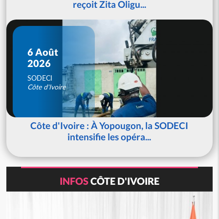
reçoit Zita Oligu...
6 Août
2026
SODECI
Côte d'Ivoire
Côte d'Ivoire : À Yopougon, la SODECI
intensifie les opéra...
INFOS
CÔTE D'IVOIRE