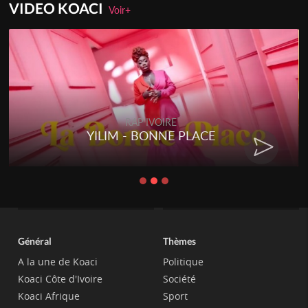
VIDEO KOACI
Voir+
RAP IVOIRE
ACE
RENARD BARAKISSA - DO
CHAT
Général
Thèmes
A la une de Koaci
Politique
Koaci Côte d'Ivoire
Société
Koaci Afrique
Sport