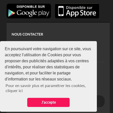
NOUS CONTACTER
contact@koaci.com
koaci@yahoo.fr
En poursuivant votre navigation sur ce site, vous
+225 07 08 85 52 93
acceptez l'utilisation de Cookies pour vous
proposer des publicités adaptées à vos centres
d'intérêts, pour réaliser des statistiques de
NEWSLETTER
navigation, et pour faciliter le partage
Restez connecté via notre newsletter
d'information sur les réseaux sociaux.
S'abonner
Pour en savoir plus et paramétrer les cookies,
Se désabonner
cliquer ici
J'accepte