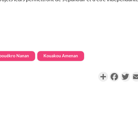
bouékro Nanan
Kouakou Amenan
Partager
Faceboo
Twi