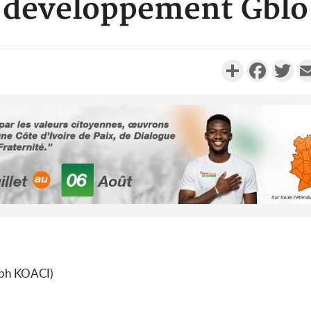
développement Gblo
Partager
Faceboo
Twi
POLITIQUE
Mali : Les FAMa accueillent
Côte d'
254 anciens combattants
période 
issus de groupes armés
soldes du 
Nigeria
SOCIÉTÉ
Côte d'Ivoire : Kossandji sous
Camero
 (ph KOACI)
le choc, trois morts après une
acheteurs 
nuit de viole...