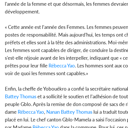
l'année de la femme et que désormais, les femmes devraien
développement.
« Cette année est l’année des Femmes. Les femmes peuvent 
postes de responsabilité. Mais aujourd'hui, les temps ont 
préfets et elles sont à la tête des administrations. Moi-mê
Les femmes sont capables de diriger, de conduire la destin
s'est-elle réjouie avant de les interpeller, indiquant que 
prêtes pour leur fille
Rébecca Yao
. Les hommes sont aux co
voir de quoi les femmes sont capables.»
Enfin, la cheffe de Yobouékro a confié la secrétaire natio
Battey Thomas
et a sollicité le soutien et l’adhésion de t
peuple Gblo. Après la remise de don composé de sacs de riz
dame
Rébecca Yao
,
Nanan Battey Thomas
lui a traduit tou
placé en lui. Le chef canton Gblo-Mamela a saisi l'occasion 
par Madame
Rébecca Yao
dans la commune. Pour lui, ces p