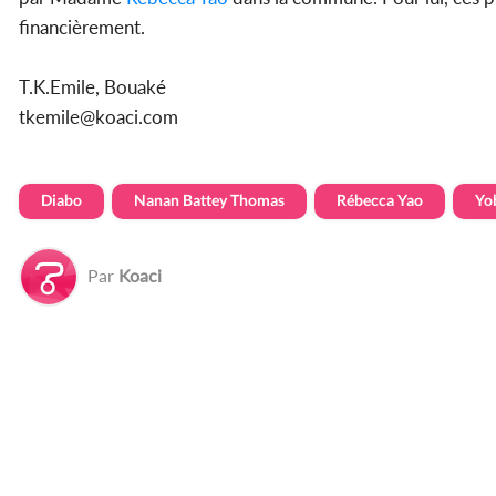
financièrement.
T.K.Emile, Bouaké
tkemile@koaci.com
Diabo
Nanan Battey Thomas
Rébecca Yao
Yo
Par
Koaci