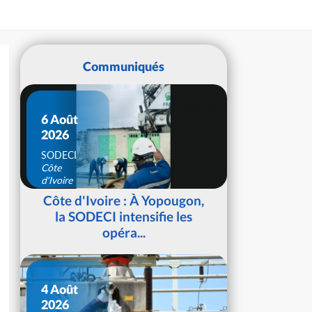
Communiqués
6 Août
2026
SODECI
Côte
d'Ivoire
Côte d'Ivoire : À Yopougon,
la SODECI intensifie les
opéra...
4 Août
2026