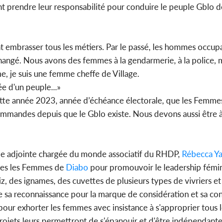
t prendre leur responsabilité pour conduire le peuple Gblo 
embrasser tous les métiers. Par le passé, les hommes occupa
changé. Nous avons des femmes à la gendarmerie, à la police, 
me, je suis une femme cheffe de Village.
ée d'un peuple...»
« cette année 2023, année d’échéance électorale, que les Femme
mmandes depuis que le Gblo existe. Nous devons aussi être à
nale adjointe chargée du monde associatif du RHDP,
Rébecca Y
outes les Femmes de
Diabo
pour promouvoir le leadership fémin
, des ignames, des cuvettes de plusieurs types de vivriers et
te sa reconnaissance pour la marque de considération et sa con
pour exhorter les femmes avec insistance à s'approprier tous le
rojets leurs permettront de s'épanouir et d'être indépendant