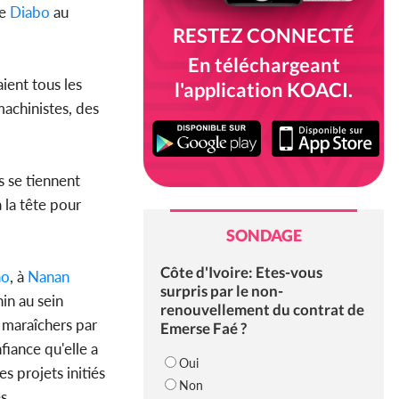
de
Diabo
au
RESTEZ CONNECTÉ
En téléchargeant
ient tous les
l'application KOACI.
machinistes, des
s se tiennent
 la tête pour
SONDAGE
Côte d'Ivoire: Etes-vous
ao
, à
Nanan
surpris par le non-
in au sein
renouvellement du contrat de
 maraîchers par
Emerse Faé ?
fiance qu'elle a
Oui
s projets initiés
Non
es