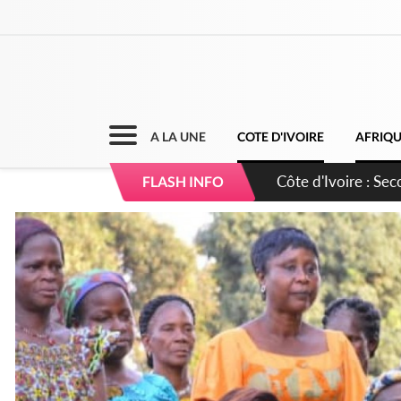
A LA UNE
COTE D'IVOIRE
AFRIQ
Côte d'Ivoire : 66 
FLASH INFO
courageux d'apais