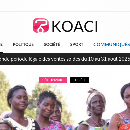
COMMUNIQUÉS
UE
POLITIQUE
SOCIÉTÉ
SPORT
ans d'Indépendance, Affi au Chef de l'Etat : « Le moment est 
ement »
CÔTE D'IVOIRE
SOCIÉTÉ