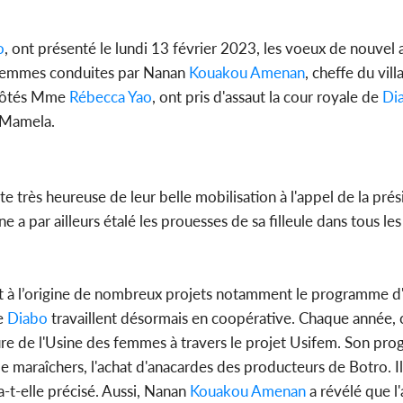
o
, ont présenté le lundi 13 février 2023, les voeux de nouvel 
POLITIQUE
 femmes conduites par Nanan
Kouakou Amenan
, cheffe du vil
Côte d'Ivoire : Indépendance
Côte d'Ivo
 côtés Mme
Rébecca Yao
, ont pris d'assaut la cour royale de
Di
2026, le discours très attendu
africaine
du PR Alassane...
défend
-Mamela.
ite très heureuse de leur belle mobilisation à l'appel de la pré
ne a par ailleurs étalé les prouesses de sa filleule dans tous le
 est à l’origine de nombreux projets notamment le programme d'
de
Diabo
travaillent désormais en coopérative. Chaque année, 
ture de l'Usine des femmes à travers le projet Usifem. Son pr
 maraîchers, l'achat d'anacardes des producteurs de Botro. Il 
-t-elle précisé. Aussi, Nanan
Kouakou Amenan
a révélé que l