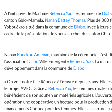
À l'initiative de Madame
Rébecca Yao
, les femmes de
Diab
canton Gblo-Mamela,
Nanan Battey Thomas
. Plus de 300
Yobouékro situé dans la commune de
Diabo
, avec à leurs
cadre de la présentation de voeux au chef du canton Gblo
Nanan
Kouakou Amenan
, marraine de la cérémonie, s'est d
l'association
Diabo
Ville Émergente
Rébecca Yao
. La marrai
développement dans la commune de
Diabo
.
« On voit notre fille Rébecca à l’œuvre depuis 5 ans. Elle
le projet AVEC. Grâce à
Rébecca Yao
, les femmes rurales 
bénéficient de son soutien en matériels agricoles. L'ouver
opération une coopérative un hectare pour la production de
financements Coopec pour les femmes. Elle a la carrure...» a