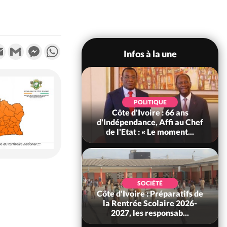
k
tter
Email
Gmail
Messenger
WhatsApp
Infos à la une
SOCIÉTÉ
POLITIQUE
Ivoire : Seconde
Côte d'Ivoire : 66 ans
légale des ventes
d'Indépendance, Affi au Chef
10 au 31 août 2...
de l'Etat : « Le moment...
SOCIÉTÉ
 : Le Togo et le
SOCIÉTÉ
un principaux
Côte d'Ivoire : Préparatifs de
des produits de la
la Rentrée Scolaire 2026-
r...
2027, les responsab...