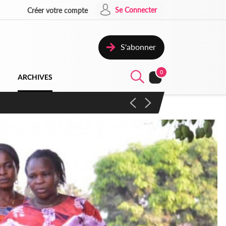
Se Connecter
Créer votre compte
S'abonner
0
ARCHIVES
venu de poser des actes