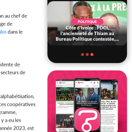
an au chef de
SOCIÉTÉ
POLITIQUE
lage de
ire : Peste porcine
Côte d'Ivoire : PDCI,
abo
dans le
, le gouvernement
l'ancienneté de Thiam au
 les abattag...
Bureau Politique contestée,...
sidente de
s secteurs de
alphabétisation,
ces coopératives
ogramme,
y a eu les
'année 2023, est