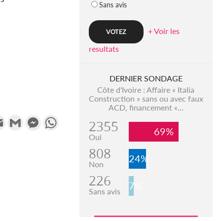
Sans avis
+ Voir les
resultats
DERNIER SONDAGE
Côte d'Ivoire : Affaire « Italia
Construction » sans ou avec faux
ACD, financement «...
k
tter
Email
Gmail
Messenger
WhatsApp
2355
69%
Oui
808
24%
Non
226
7%
Sans avis