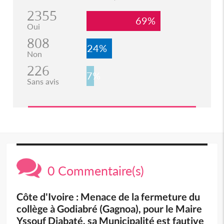
2355
69%
Oui
808
24%
Non
226
7%
Sans avis
0 Commentaire(s)
Côte d'Ivoire : Menace de la fermeture du
collège à Godiabré (Gagnoa), pour le Maire
Yssouf Diabaté, sa Municipalité est fautive