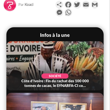
Partager
Facebook
Twitter
Email
Gmail
Par
Koaci
Messenger
WhatsApp
Infos à la une
SOCIÉTÉ
Côte d'Ivoire : Fin du rachat des 100 000
tonnes de cacao, le SYNARFA-CI co...