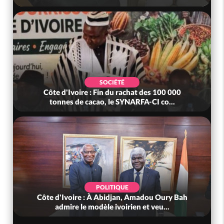
SOCIÉTÉ
Côte d'Ivoire : Fin du rachat des 100 000
tonnes de cacao, le SYNARFA-CI co...
POLITIQUE
Côte d'Ivoire : À Abidjan, Amadou Oury Bah
admire le modèle ivoirien et veu...