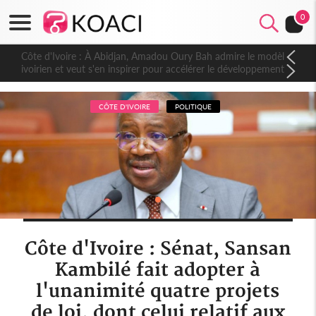
0
Côte d'Ivoire : À Abidjan, Amadou Oury Bah admire le modèle
ivoirien et veut s'en inspirer pour accélérer le développement
de la Guinée
CÔTE D'IVOIRE
POLITIQUE
Côte d'Ivoire : Sénat, Sansan
Kambilé fait adopter à
l'unanimité quatre projets
de loi, dont celui relatif aux