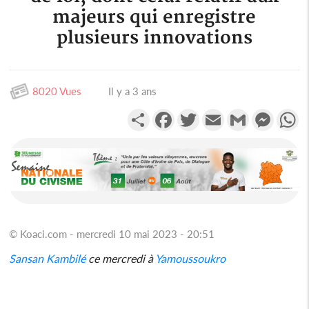
majeurs qui enregistre
plusieurs innovations
8020 Vues
Il y a 3 ans
Partager
Facebook
Twitter
Email
Gmail
Messen
W
© Koaci.com - mercredi 10 mai 2023 - 20:51
Sansan Kambilé
ce mercredi à
Yamoussoukro