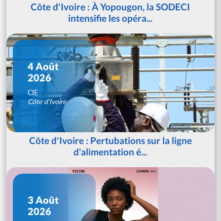
Côte d'Ivoire : À Yopougon, la SODECI
intensifie les opéra...
4 Août
2026
CIE
Côte d'Ivoire
Côte d'Ivoire : Pertubations sur la ligne
d'alimentation é...
3 Août
2026