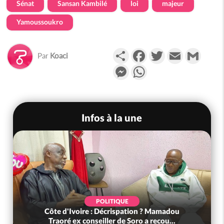
Sénat
Sansan Kambilé
loi
majeur
Yamoussoukro
Partager
Facebook
Twitter
Email
Gmail
Par
Koaci
Messenger
WhatsApp
Infos à la une
POLITIQUE
Côte d'Ivoire : Décrispation ? Mamadou
Traoré ex conseiller de Soro a recou...