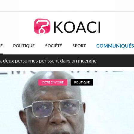
COMMUNIQUÉS
UE
POLITIQUE
SOCIÉTÉ
SPORT
leu, la célébration de la fête nationale transformée en vaste 
ngereux
CÔTE D'IVOIRE
POLITIQUE