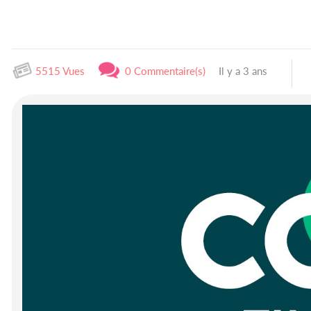
5515 Vues
0 Commentaire(s)
Il y a 3 ans