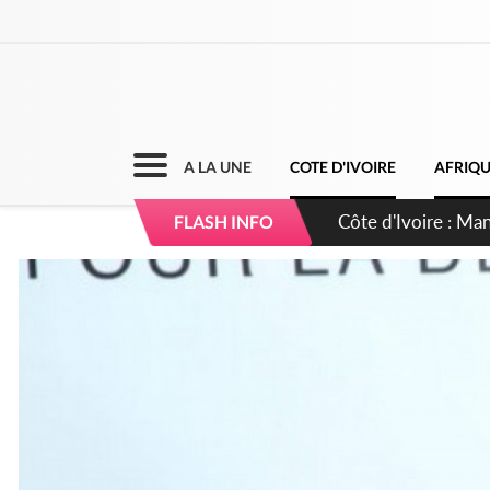
A LA UNE
COTE D'IVOIRE
AFRIQ
Côte d'Ivoire : Séi
FLASH INFO
dépigmentants da