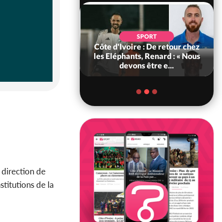
POLITIQUE
d'Ivoire : 66e
SPORT
versaire de
Côte d'Ivoire : De retour chez
ance, les Forces de
les Eléphants, Renard : « Nous
fense e...
devons être e...
a direction de
titutions de la