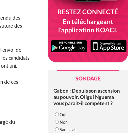
RESTEZ CONNECTÉ
 rendu des
En téléchargeant
stiture des
l'application KOACI.
l'envoi de
 les candidats
ront uni.
SONDAGE
on de ces
Gabon : Depuis son ascension
au pouvoir, Oligui Nguema
vous parait-il compétent ?
Oui
argé du
Non
Sans avis