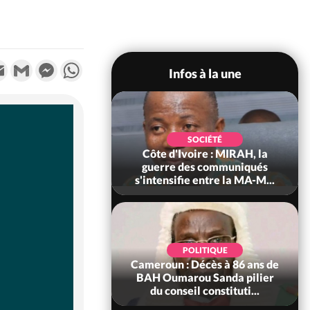
k
tter
Email
Gmail
Messenger
WhatsApp
Infos à la une
SOCIÉTÉ
SOCIÉTÉ
voire : Man, deux
Côte d'Ivoire : MIRAH, la
périssent dans un
guerre des communiqués
incendie
s'intensifie entre la MA-M...
SOCIÉTÉ
POLITIQUE
ire : Daloa, il tue
Cameroun : Décès à 86 ans de
ègue et cache 38
BAH Oumarou Sanda pilier
s dans une fo...
du conseil constituti...