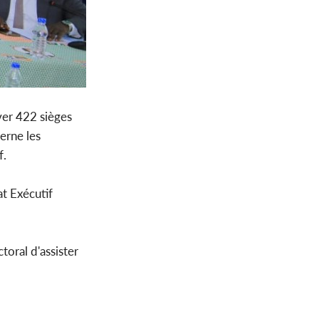
ver 422 sièges
erne les
f.
at Exécutif
toral d'assister