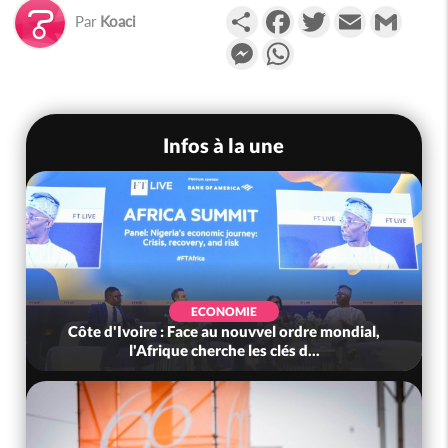
Partager
Facebook
Twitter
Email
Gmail
Par
Koaci
Messenger
WhatsApp
Infos à la une
ECONOMIE
Côte d'Ivoire : Face au nouvvel ordre mondial,
l'Afrique cherche les clés d...