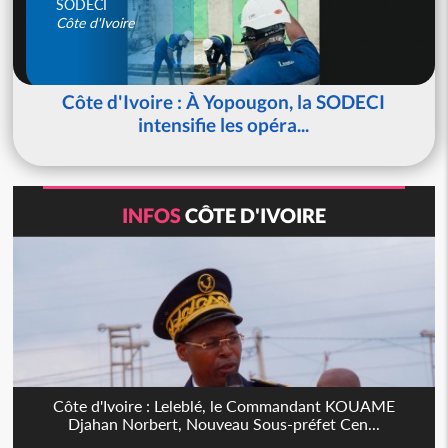
SODECI
Côte d'Ivoire
Côte d'Ivoire : À Yopougon, la SODECI
intensifie les opéra...
INFOS
CÔTE D'IVOIRE
Côte d'Ivoire : Leleblé, le Commandant KOUAME
Djahan Norbert, Nouveau Sous-préfet Cen...