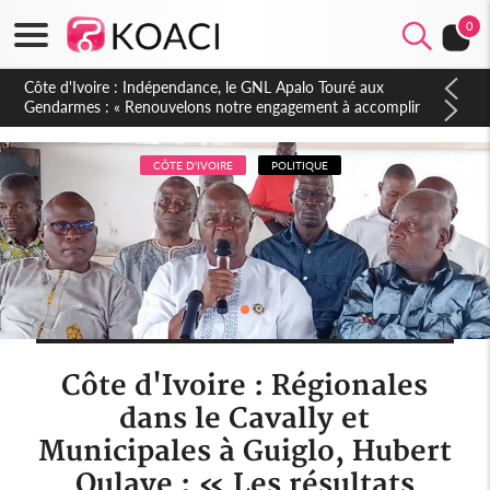
0
Sierra Leone : Un projet de réforme constitutionnelle en
gestation, points clés des amendements, un exclu d'avance
CÔTE D'IVOIRE
POLITIQUE
Côte d'Ivoire : Régionales
dans le Cavally et
Municipales à Guiglo, Hubert
Oulaye : « Les résultats