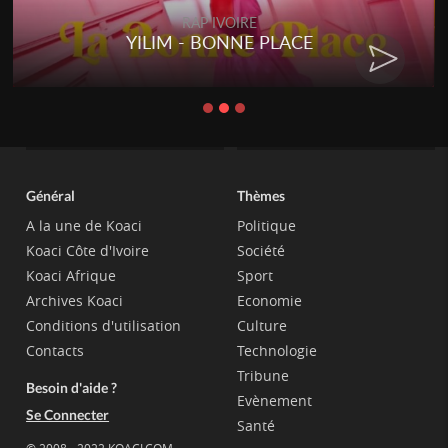
RAP IVOIRE
YILIM - BONNE PLACE
Général
Thèmes
A la une de Koaci
Politique
Koaci Côte d'Ivoire
Société
Koaci Afrique
Sport
Archives Koaci
Economie
Conditions d'utilisation
Culture
Contacts
Technologie
Tribune
Besoin d'aide ?
Evènement
Se Connecter
Santé
© 2008 - 2022 KOACI.COM