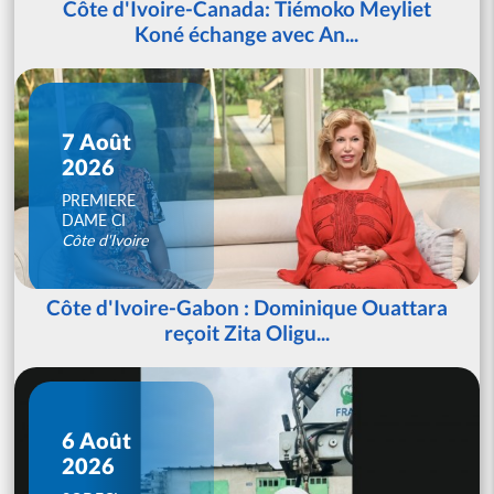
Côte d'Ivoire-Canada: Tiémoko Meyliet
Koné échange avec An...
7 Août
2026
PREMIERE
DAME CI
Côte d'Ivoire
Côte d'Ivoire-Gabon : Dominique Ouattara
reçoit Zita Oligu...
6 Août
2026