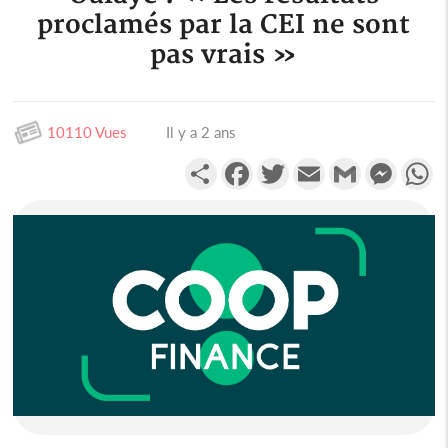
proclamés par la CEI ne sont
pas vrais »
10110 Vues
Il y a 2 ans
Partager
Facebook
Twitter
Email
Gmail
Messen
W