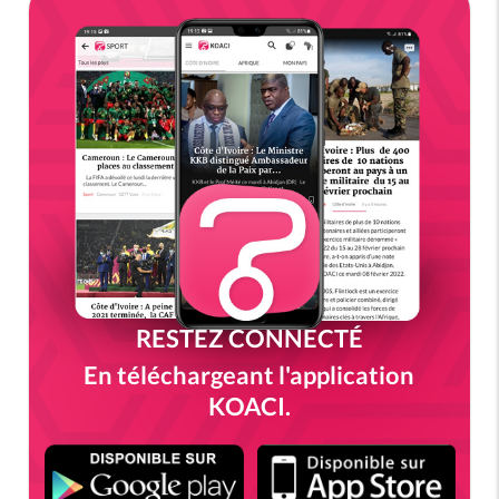
RESTEZ CONNECTÉ
En téléchargeant l'application
KOACI.