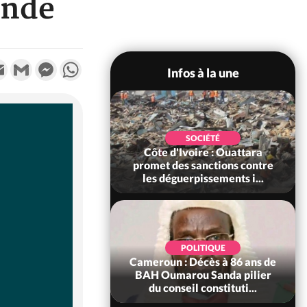
andé
k
tter
Email
Gmail
Messenger
WhatsApp
Infos à la une
POLITIQUE
SOCIÉTÉ
ire : Après le pari
Côte d'Ivoire : Ouattara
 66e anniversaire,
promet des sanctions contre
Bictogo : «...
les déguerpissements i...
POLITIQUE
d'Ivoire : 66e
POLITIQUE
versaire de
Cameroun : Décès à 86 ans de
ance, les Forces de
BAH Oumarou Sanda pilier
fense e...
du conseil constituti...