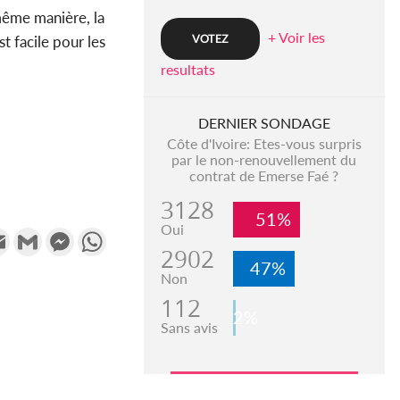
 même manière, la
+ Voir les
t facile pour les
resultats
DERNIER SONDAGE
Côte d'Ivoire: Etes-vous surpris
par le non-renouvellement du
contrat de Emerse Faé ?
3128
51%
Oui
k
tter
Email
Gmail
Messenger
WhatsApp
2902
47%
Non
112
2%
Sans avis