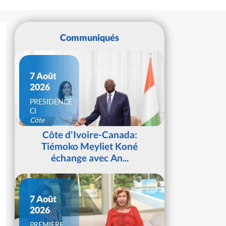
Communiqués
7 Août
2026
PRESIDENCE
CI
Côte
d'Ivoire
Côte d'Ivoire-Canada:
Tiémoko Meyliet Koné
échange avec An...
7 Août
2026
PREMIERE