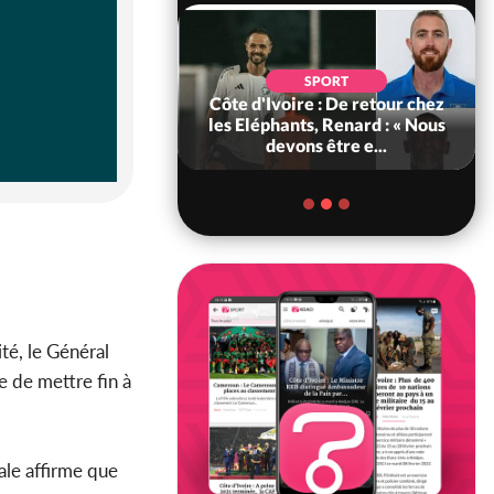
SOCIÉTÉ
SPORT
voire : MIRAH, la
Côte d'Ivoire : De retour chez
des communiqués
les Eléphants, Renard : « Nous
ie entre la MA-M...
devons être e...
ité, le Général
e de mettre fin à
ale affirme que