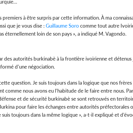
Turquie…
es premiers à être surpris par cette information. À ma connaiss
ssi que je vous dise :
Guillaume Soro
comme tout autre Ivoiri
as éternellement loin de son pays », a indiqué M. Vagondo.
 des autorités burkinabè à la frontière ivoirienne et détenus 
informé d’une négociation.
ette question. Je suis toujours dans la logique que nos frères
 comme nous avons eu l’habitude de le faire entre nous. Par 
fense et de sécurité burkinabè se sont retrouvés en territoir
kina pour faire les échanges entre autorités préfectorales o
e suis toujours dans la même logique », a-t-il expliqué et d’évo