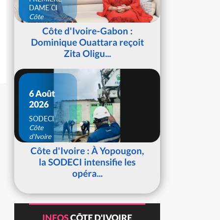
DAME CI
Côte
d'Ivoire
Côte d'Ivoire-Gabon :
Dominique Ouattara reçoit
Zita Oligu...
6 Août
2026
SODECI
Côte
d'Ivoire
Côte d'Ivoire : À Yopougon,
la SODECI intensifie les
opéra...
INFOS
CÔTE D'IVOIRE