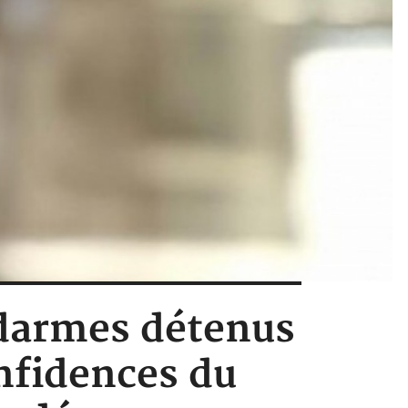
ndarmes détenus
onfidences du