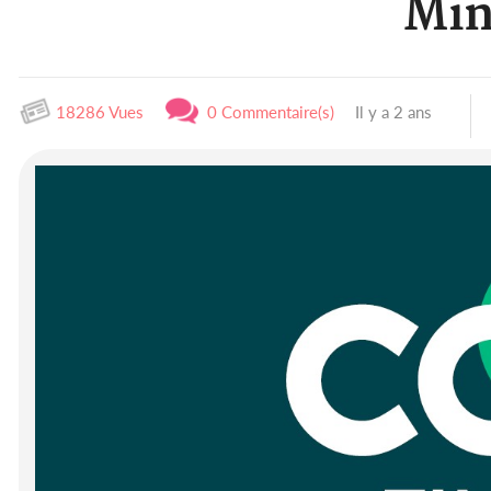
Min
18286 Vues
0 Commentaire(s)
Il y a 2 ans