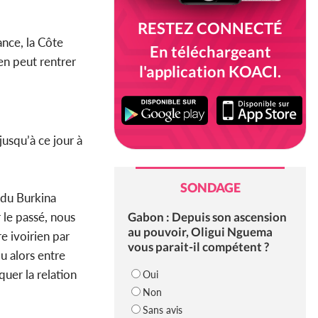
RESTEZ CONNECTÉ
ance, la Côte
En téléchargeant
en peut rentrer
l'application KOACI.
jusqu’à ce jour à
SONDAGE
 du Burkina
Gabon : Depuis son ascension
le passé, nous
au pouvoir, Oligui Nguema
e ivoirien par
vous parait-il compétent ?
u alors entre
quer la relation
Oui
Non
Sans avis