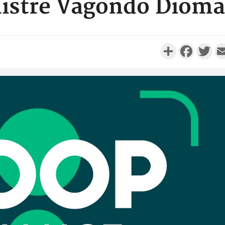
istre Vagondo Diom
Partager
Faceboo
Twi
Côte d'Ivo
réussi du
Adama 
Côte 
anni
l'Indépend
Dé