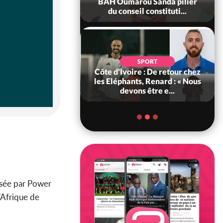
ance, les Forces de
BAH Oumarou Sanda pilier
fense e...
du conseil constituti...
SOCIÉTÉ
SPORT
voire : MIRAH, la
Côte d'Ivoire : De retour chez
des communiqués
les Eléphants, Renard : « Nous
ie entre la MA-M...
devons être e...
isée par Power
'Afrique de