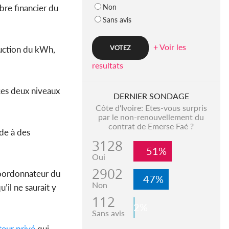
Non
ibre financier du
Sans avis
+ Voir les
duction du kWh,
resultats
 ces deux niveaux
DERNIER SONDAGE
Côte d'Ivoire: Etes-vous surpris
par le non-renouvellement du
contrat de Emerse Faé ?
ède à des
3128
51%
Oui
2902
coordonnateur du
47%
Non
il ne saurait y
112
2%
Sans avis
eur privé
qui