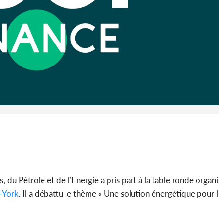
l'Indépend
Dé
Côte d'I
guerre 
s'intensif
du Pétrole et de l’Energie a pris part à la table ronde organ
-York
. Il a débattu le thème « Une solution énergétique pour l