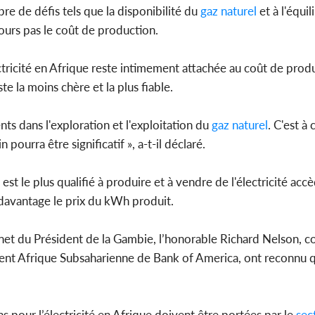
re de défis tels que la disponibilité du
gaz naturel
et à l'équil
jours pas le coût de production.
lectricité en Afrique reste intimement attachée au coût de pro
te la moins chère et la plus fiable.
nts dans l'exploration et l'exploitation du
gaz naturel
. C'est à
ourra être significatif », a-t-il déclaré.
 est le plus qualifié à produire et à vendre de l'électricité acc
 davantage le prix du kWh produit.
net du Président de la Gambie, l’honorable Richard Nelson, 
ent Afrique Subsaharienne de Bank of America, ont reconnu qu’
ns pour l’électricité en Afrique doivent être portées par le
sect