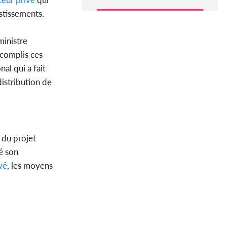
estissements.
ministre
accomplis ces
al qui a fait
istribution de
 du projet
é son
vé
, les moyens