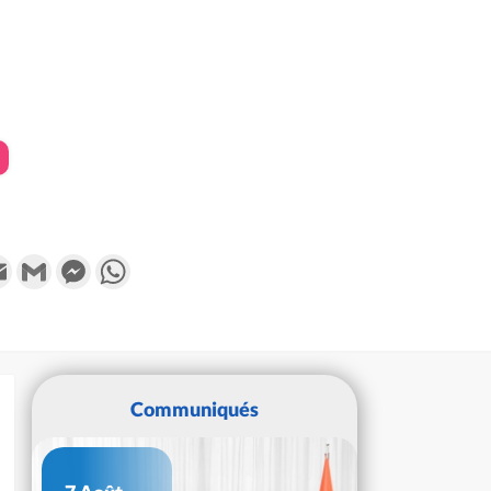
k
tter
Email
Gmail
Messenger
WhatsApp
Communiqués