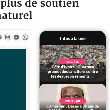
 plus de soutien
naturel
k
tter
Email
Gmail
Messenger
WhatsApp
Infos à la une
POLITIQUE
SOCIÉTÉ
ire : Après le pari
Côte d'Ivoire : Ouattara
 66e anniversaire,
promet des sanctions contre
Bictogo : «...
les déguerpissements i...
POLITIQUE
d'Ivoire : 66e
POLITIQUE
versaire de
Cameroun : Décès à 86 ans de