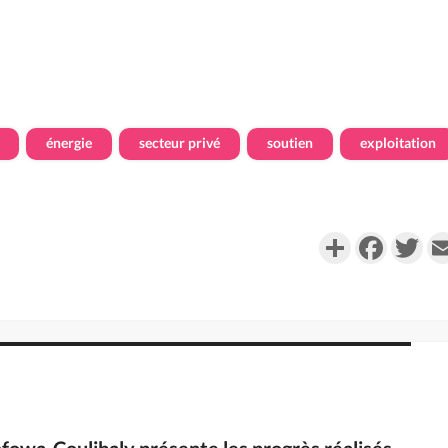
énergie
secteur privé
soutien
exploitation
Partager
Faceboo
Twi