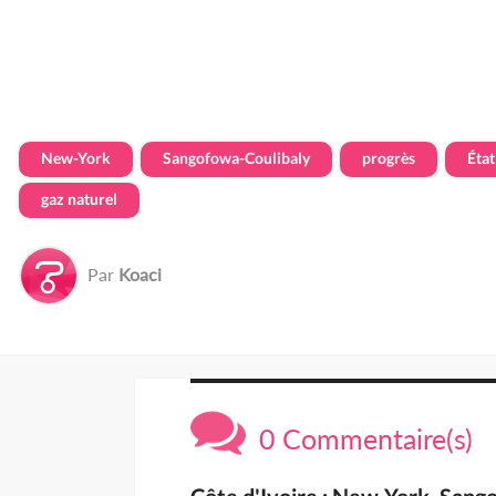
New-York
Sangofowa-Coulibaly
progrès
État
gaz naturel
Par
Koaci
0 Commentaire(s)