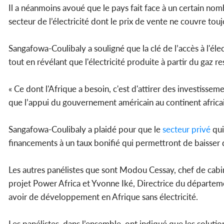
Il a néanmoins avoué que le pays fait face à un certain nomb
secteur de l’électricité dont le prix de vente ne couvre tou
Sangafowa-Coulibaly a souligné que la clé de l’accès à l'é
tout en révélant que l'électricité produite à partir du gaz res
« Ce dont l'Afrique a besoin, c'est d'attirer des investisseme
que l’appui du gouvernement américain au continent africain p
Sangafowa-Coulibaly a plaidé pour que le
secteur privé
qui
financements à un taux bonifié qui permettront de baisser
Les autres panélistes que sont Modou Cessay, chef de cabi
projet Power Africa et Yvonne Iké, Directrice du départem
avoir de développement en Afrique sans électricité.
Les panélistes, dans l’ensemble, ont indiqué que les solutio