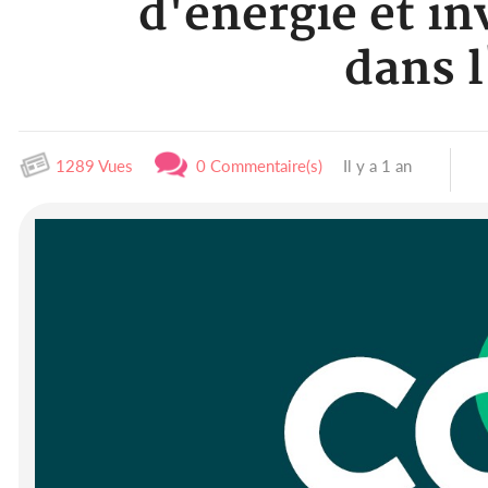
d'énergie et in
dans l
1289 Vues
0 Commentaire(s)
Il y a 1 an