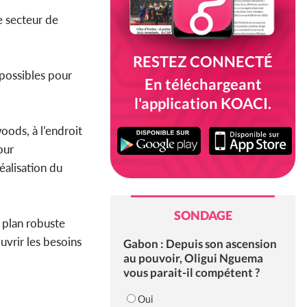
e secteur de
RESTEZ CONNECTÉ
 possibles pour
En téléchargeant
l'application KOACI.
ods, à l’endroit
our
éalisation du
SONDAGE
n plan robuste
uvrir les besoins
Gabon : Depuis son ascension
au pouvoir, Oligui Nguema
vous parait-il compétent ?
Oui