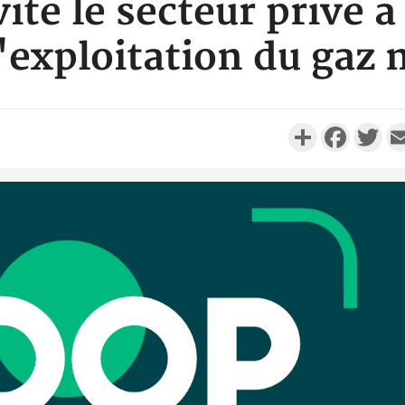
vite le secteur privé à
'exploitation du gaz 
Partager
Faceboo
Twi
Côte d'Ivo
réussi du
Adama 
Côte 
anni