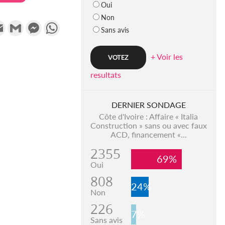
Oui
Non
k
tter
Email
Gmail
Messenger
WhatsApp
Sans avis
+ Voir les
resultats
DERNIER SONDAGE
Côte d'Ivoire : Affaire « Italia
Construction » sans ou avec faux
ACD, financement «...
2355
69%
Oui
808
24%
Non
226
7%
Sans avis