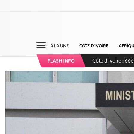
A LA UNE
COTE D'IVOIRE
AFRIQ
Côte d'Ivoire : À A
FLASH INFO
développement de