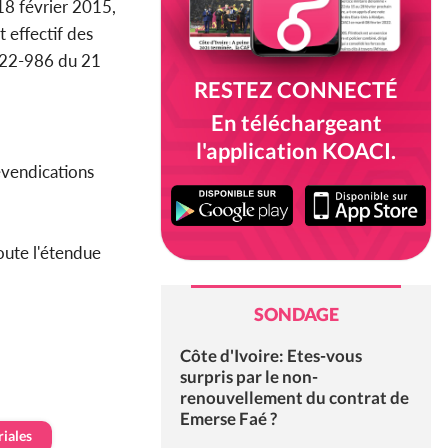
18 février 2015,
t effectif des
2022-986 du 21
RESTEZ CONNECTÉ
En téléchargeant
l'application KOACI.
evendications
oute l'étendue
SONDAGE
Côte d'Ivoire: Etes-vous
surpris par le non-
renouvellement du contrat de
Emerse Faé ?
riales