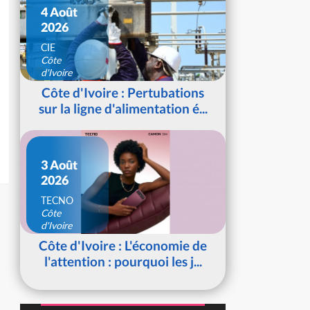
4 Août
2026
CIE
Côte
d'Ivoire
Côte d'Ivoire : Pertubations
sur la ligne d'alimentation é...
3 Août
2026
TECNO
Côte
d'Ivoire
Côte d'Ivoire : L'économie de
l'attention : pourquoi les j...