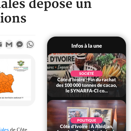
iales dépose un
tions
k
tter
Email
Gmail
Messenger
WhatsApp
Infos à la une
POLITIQUE
SOCIÉTÉ
re : Fête nationale,
Côte d'Ivoire : Fin du rachat
Ouattara accorde
des 100 000 tonnes de cacao,
âce à 4 661...
le SYNARFA-CI co...
POLITIQUE
d'Ivoire : 66è
POLITIQUE
versaire de
Côte d'Ivoire : À Abidjan,
iales
de Côte