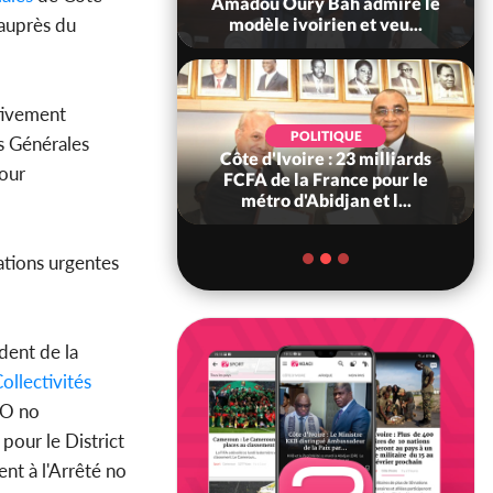
ndance, Alassane
Amadou Oury Bah admire le
auprès du
ara prome...
modèle ivoirien et veu...
ctivement
POLITIQUE
POLITIQUE
es Générales
re : Décrispation ?
Côte d'Ivoire : 23 milliards
our
ou Traoré ex
FCFA de la France pour le
 de Soro a recou...
métro d'Abidjan et l...
ations urgentes
dent de la
ollectivités
.O no
our le District
ent à l'Arrêté no