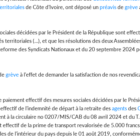
l'indépe
erritoriales
de Côte d'Ivoire, ont déposé un
préavis
de
grève
Ouatt
sociales décidées par le Président de la République sont effe
s territoriales (...), et que les résolutions des deux Assemblé
Côte d'Ivoi
ateforme des Syndicats Nationaux et du 20 septembre 2024 p
Mamad
conseiller
de
grève
à l'effet de demander la satisfaction de nos revendic
le paiement effectif des mesures sociales décidées par le Prési
ffectif de l'indemnité de départ à la retraite des
agents
des
C
nt à la circulaire no 0207/MIS/CAB du 08 avril 2024 et du T
ctif de la prime de transport revalorisée de 5.000 francs p
iales de l'intérieur du pays depuis le 01 août 2019, conformém