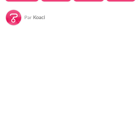
Par
Koaci