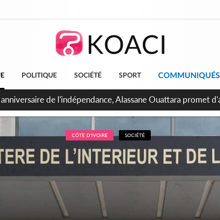
COMMUNIQUÉS
UE
POLITIQUE
SOCIÉTÉ
SPORT
bidjan, Amadou Oury Bah admire le modèle ivoirien et veut s'e
 la Guinée
CÔTE D'IVOIRE
SOCIÉTÉ