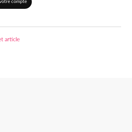
votre compte
 article