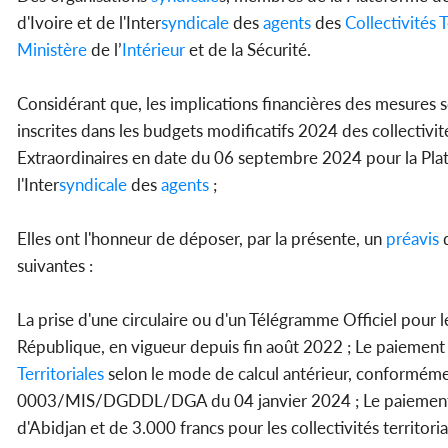
d'Ivoire et de l'Inter
syndicale
des
agents
des
Collectivités
T
Ministère
de l’
Intérieur
et de la Sécurité.
Considérant que, les implications financières des mesures 
inscrites dans les budgets modificatifs 2024 des collectivité
Extraordinaires en date du 06 septembre 2024 pour la Pl
l'Inter
syndicale
des
agents
;
Elles ont l'honneur de déposer, par la présente, un
préavis
suivantes :
La prise d'une circulaire ou d'un Télégramme Officiel pour 
République, en vigueur depuis fin août 2022 ; Le paiement e
Territoriales
selon le mode de calcul antérieur, conforméme
0003/MIS/DGDDL/DGA du 04 janvier 2024 ; Le paiement effe
d'Abidjan et de 3.000 francs pour les collectivités territor