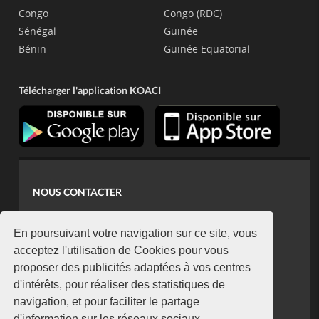
Congo
Congo (RDC)
Sénégal
Guinée
Bénin
Guinée Equatorial
Télécharger l'application KOACI
NOUS CONTACTER
contact@koaci.com
koaci@yahoo.fr
En poursuivant votre navigation sur ce site, vous
+225 07 08 85 52 93
acceptez l'utilisation de Cookies pour vous
proposer des publicités adaptées à vos centres
d'intérêts, pour réaliser des statistiques de
NEWSLETTER
navigation, et pour faciliter le partage
Restez connecté via notre newsletter
d'information sur les réseaux sociaux.