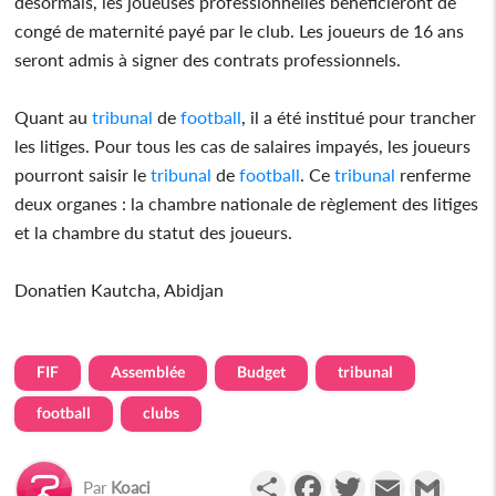
désormais, les joueuses professionnelles bénéficieront de
congé de maternité payé par le club. Les joueurs de 16 ans
seront admis à signer des contrats professionnels.
Quant au
tribunal
de
football
, il a été institué pour trancher
les litiges. Pour tous les cas de salaires impayés, les joueurs
pourront saisir le
tribunal
de
football
. Ce
tribunal
renferme
deux organes : la chambre nationale de règlement des litiges
et la chambre du statut des joueurs.
Donatien Kautcha, Abidjan
FIF
Assemblée
Budget
tribunal
football
clubs
Partager
Facebook
Twitter
Email
Gmail
Par
Koaci