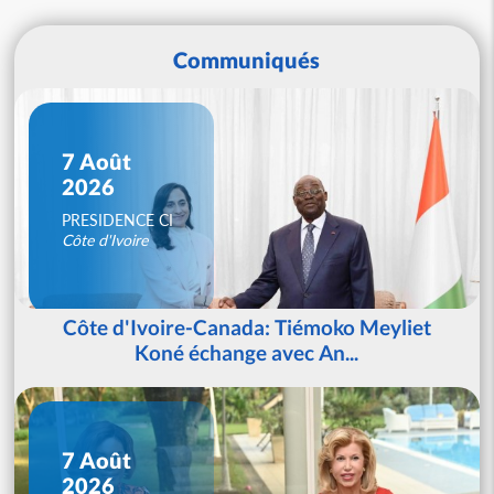
Communiqués
7 Août
2026
PRESIDENCE CI
Côte d'Ivoire
Côte d'Ivoire-Canada: Tiémoko Meyliet
Koné échange avec An...
7 Août
2026