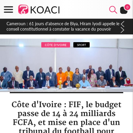
0
Côte d'Ivoire : Fin de la pagaille au PDCI-RDA, Lessiehi bannit
les mouvements sauvages
CÔTE D'IVOIRE
SPORT
Côte d'Ivoire : FIF, le budget
passe de 14 à 24 milliards
FCFA, et mise en place d'un
tribunal du football pour