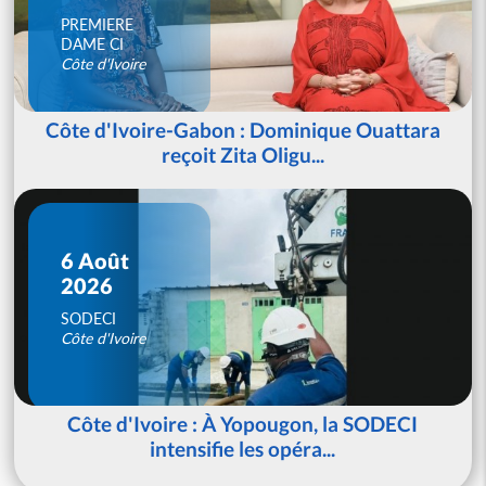
PREMIERE
DAME CI
Côte d'Ivoire
Côte d'Ivoire-Gabon : Dominique Ouattara
reçoit Zita Oligu...
6 Août
2026
SODECI
Côte d'Ivoire
Côte d'Ivoire : À Yopougon, la SODECI
intensifie les opéra...