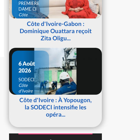
PREMIERE
DAME CI
Côte
d'Ivoire
Côte d'Ivoire-Gabon :
Dominique Ouattara reçoit
Zita Oligu...
6 Août
2026
SODECI
Côte
d'Ivoire
Côte d'Ivoire : À Yopougon,
la SODECI intensifie les
opéra...