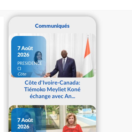
Communiqués
7 Août
2026
PRESIDENCE
CI
Côte
d'Ivoire
Côte d'Ivoire-Canada:
Tiémoko Meyliet Koné
échange avec An...
7 Août
2026