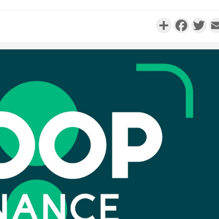
Partager
Faceboo
Twi
Côte d'I
promet des
les dégu
Côte d'Ivoi
Alassane 
la gr