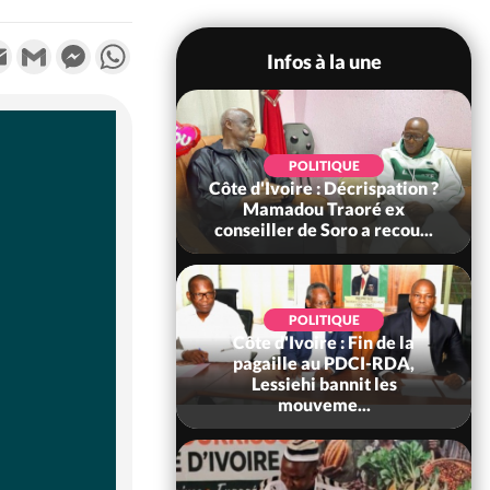
k
tter
Email
Gmail
Messenger
WhatsApp
Infos à la une
SOCIÉTÉ
POLITIQUE
voire : Ouattara
Côte d'Ivoire : Décrispation ?
 sanctions contre
Mamadou Traoré ex
erpissements i...
conseiller de Soro a recou...
POLITIQUE
Côte d'Ivoire : Fin de la
POLITIQUE
re : Fête nationale,
pagaille au PDCI-RDA,
Ouattara accorde
Lessiehi bannit les
âce à 4 661...
mouveme...