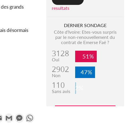
i des grands
resultats
DERNIER SONDAGE
ais désormais
Côte d'Ivoire: Etes-vous surpris
par le non-renouvellement du
contrat de Emerse Faé ?
3128
51%
Oui
2902
47%
Non
110
2%
Sans avis
k
tter
Email
Gmail
Messenger
WhatsApp