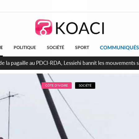
COMMUNIQUÉS
UE
POLITIQUE
SOCIÉTÉ
SPORT
attara promet des sanctions contre les déguerpissements illég
CÔTE D'IVOIRE
SOCIÉTÉ