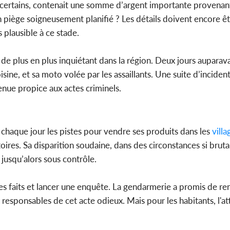
n certains, contenait une somme d’argent importante provenant
 piège soigneusement planifié ? Les détails doivent encore êtr
 plausible à ce stade.
de plus en plus inquiétant dans la région. Deux jours auparav
ine, et sa moto volée par les assaillants. Une suite d’incide
enue propice aux actes criminels.
t chaque jour les pistes pour vendre ses produits dans les
villa
ires. Sa disparition soudaine, dans des circonstances si bruta
 jusqu’alors sous contrôle.
r les faits et lancer une enquête. La gendarmerie a promis de re
 responsables de cet acte odieux. Mais pour les habitants, l'a