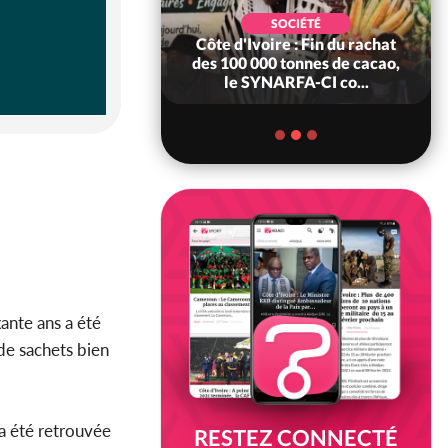
POLITIQUE
d'Ivoire : 66è
SOCIÉTÉ
versaire de
Côte d'Ivoire : Fin du rachat
ndance, Alassane
des 100 000 tonnes de cacao,
ara prome...
le SYNARFA-CI co...
ante ans a été
de sachets bien
a été retrouvée
RESTEZ CONNECTÉ