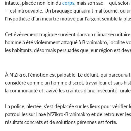
intacte, placée non loin du
corps
, mais son sac — qui, selo
— est introuvable. Un braquage qui aurait mal tourné, ou un
l’hypothèse d’un meurtre motivé par l’argent semble la plus
Cet événement tragique survient dans un climat sécuritaire 
homme a été violemment attaqué à Brahimakro, localité vois
les habitants, désormais persuadés que leur région est dev
À N’Zikro, l’émotion est palpable. Le défunt, qui parcourai
considéré comme un homme discret, travailleur et sans histo
la communauté et ravivé les craintes d'une insécurité rurale
La police, alertée, s'est déplacée sur les lieux pour vérifie
patrouilles sur l’axe N’Zikro-Brahimakro et de retrouver les
résultats concrets et de solutions pérennes est forte.