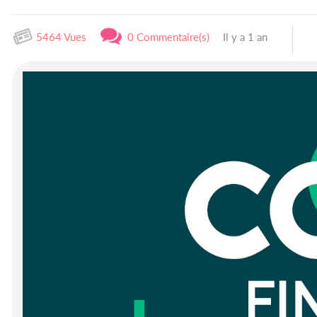
5464 Vues
0 Commentaire(s)
Il y a 1 an