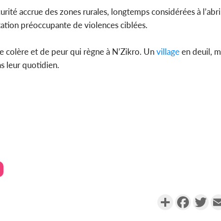
rité accrue des zones rurales, longtemps considérées à l’abr
tation préoccupante de violences ciblées.
de colère et de peur qui règne à N’Zikro. Un
village
en deuil, m
s leur quotidien.
Partager
Faceboo
Twi