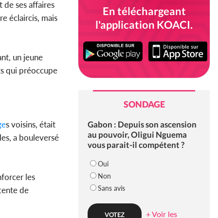
 de ses affaires
En téléchargeant
e éclaircis, mais
l'application KOACI.
ant, un jeune
nts qui préoccupe
SONDAGE
Gabon : Depuis son ascension
ge
s voisins, était
au pouvoir, Oligui Nguema
les, a bouleversé
vous parait-il compétent ?
Oui
Non
nforcer les
Sans avis
ttente de
+ Voir les