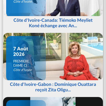
Côte d'Ivoire
Côte d'Ivoire-Canada: Tiémoko Meyliet
Koné échange avec An...
7 Août
2026
PREMIERE
DAME CI
Côte d'Ivoire
Côte d'Ivoire-Gabon : Dominique Ouattara
reçoit Zita Oligu...