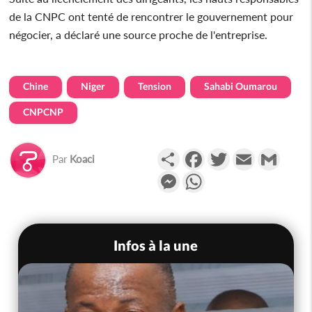
de la CNPC ont tenté de rencontrer le gouvernement pour
négocier, a déclaré une source proche de l'entreprise.
Chine
Niger
Tension
Sahabi Oumarou
CNPCNP
Partager
Facebook
Twitter
Email
Gmail
Par
Koaci
Messenger
WhatsApp
Infos à la une