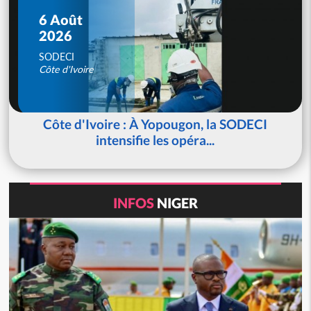
6 Août
2026
SODECI
Côte d'Ivoire
Côte d'Ivoire : À Yopougon, la SODECI
intensifie les opéra...
INFOS
NIGER