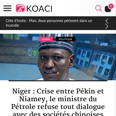
0
Côte d'Ivoire : Séileu, la célébration de la fête nationale
transformée en vaste campagne contre les produits
dépigmentants dangereux
NIGER
POLITIQUE
Niger : Crise entre Pékin et
Niamey, le ministre du
Pétrole refuse tout dialogue
avec des sociétés chinoises