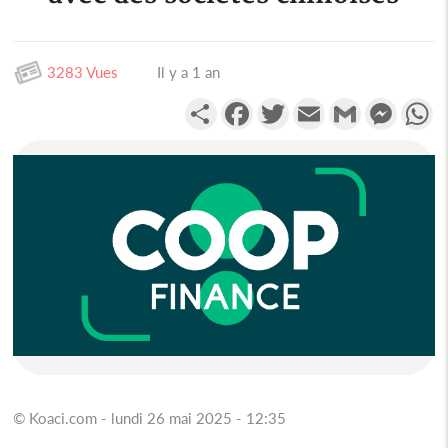
3283 Vues
Il y a 1 an
Partager
Facebook
Twitter
Email
Gmail
Messen
W
© Koaci.com - lundi 26 mai 2025 - 12:35