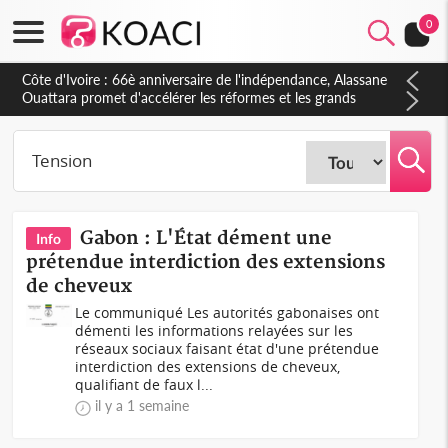
0
Côte d'Ivoire : À Abidjan, Amadou Oury Bah admire le modèle
ivoirien et veut s'en inspirer pour accélérer le développement
de la Guinée
Gabon : L'État dément une
Info
prétendue interdiction des extensions
de cheveux
Le communiqué Les autorités gabonaises ont
démenti les informations relayées sur les
réseaux sociaux faisant état d'une prétendue
interdiction des extensions de cheveux,
qualifiant de faux l...
il y a 1 semaine