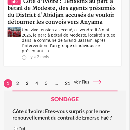
Côte d'Ivoire : Tensions au parc à
Info
bétail de Modeste, des agents présumés
du District d'Abidjan accusés de vouloir
détourner les convois vers Anyama
Une vive tension a secoué, ce vendredi 8 mai
2026, le parc à bétail de Modeste, localité située
dans la commune de Grand-Bassam, après
l’intervention d’un groupe d’individus se
présentant co...
il y a 2 mois
Voir Plus
1
2
3
4
5
...
21
SONDAGE
Côte d'Ivoire: Etes-vous surpris par le non-
renouvellement du contrat de Emerse Faé ?
Oui