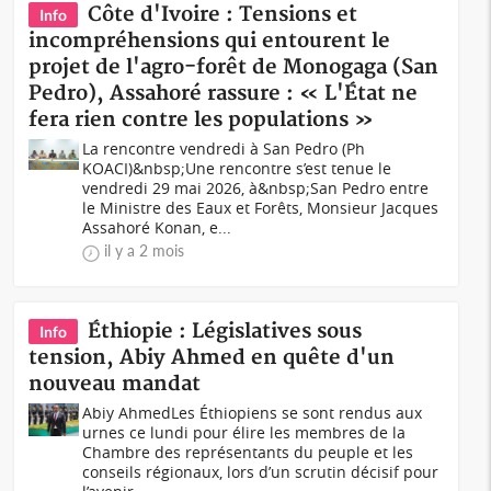
Côte d'Ivoire : Tensions et
Info
incompréhensions qui entourent le
projet de l'agro-forêt de Monogaga (San
Pedro), Assahoré rassure : « L'État ne
fera rien contre les populations »
La rencontre vendredi à San Pedro (Ph
KOACI)&nbsp;Une rencontre s’est tenue le
vendredi 29 mai 2026, à&nbsp;San Pedro entre
le Ministre des Eaux et Forêts, Monsieur Jacques
Assahoré Konan, e...
il y a 2 mois
Éthiopie : Législatives sous
Info
tension, Abiy Ahmed en quête d'un
nouveau mandat
Abiy AhmedLes Éthiopiens se sont rendus aux
urnes ce lundi pour élire les membres de la
Chambre des représentants du peuple et les
conseils régionaux, lors d’un scrutin décisif pour