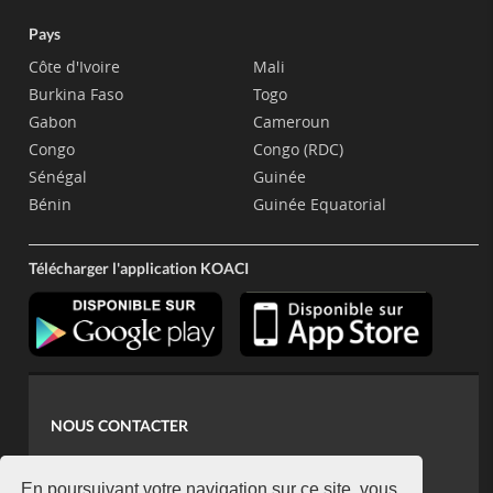
Pays
Côte d'Ivoire
Mali
Burkina Faso
Togo
Gabon
Cameroun
Congo
Congo (RDC)
Sénégal
Guinée
Bénin
Guinée Equatorial
Télécharger l'application KOACI
NOUS CONTACTER
contact@koaci.com
En poursuivant votre navigation sur ce site, vous