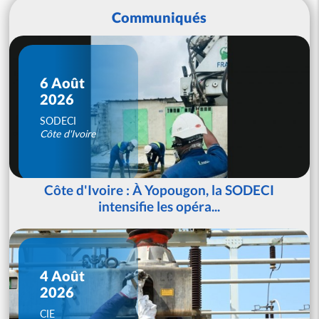
Communiqués
6 Août
2026
SODECI
Côte d'Ivoire
Côte d'Ivoire : À Yopougon, la SODECI
intensifie les opéra...
4 Août
2026
CIE