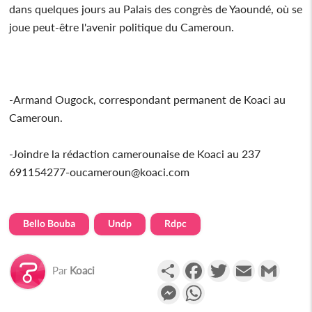
dans quelques jours au Palais des congrès de Yaoundé, où se
joue peut-être l'avenir politique du Cameroun.
-Armand Ougock, correspondant permanent de Koaci au
Cameroun.
-Joindre la rédaction camerounaise de Koaci au 237
691154277-oucameroun@koaci.com
Bello Bouba
Undp
Rdpc
Partager
Facebook
Twitter
Email
Gmail
Par
Koaci
Messenger
WhatsApp