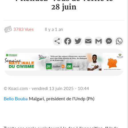
28 juin
3783 Vues
Il y a 1 an
Partager
Facebook
Twitter
Email
Gmail
Messen
W
© Koaci.com - vendredi 13 juin 2025 - 10:44
Bello Bouba
Maïgari, président de l'Undp (Ph)