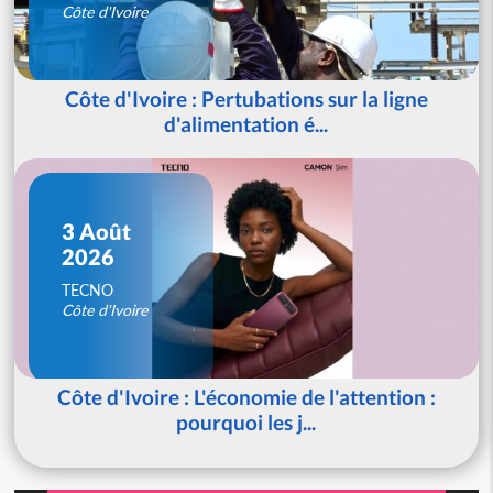
Côte d'Ivoire
Côte d'Ivoire : Pertubations sur la ligne
d'alimentation é...
3 Août
2026
TECNO
Côte d'Ivoire
Côte d'Ivoire : L'économie de l'attention :
pourquoi les j...