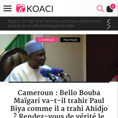
0
Nigeria : Le Togo et le Cameroun principaux acheteurs des
produits de la raffinerie Dangote en juillet
CAMEROUN
POLITIQUE
Cameroun : Bello Bouba
Maïgari va-t-il trahir Paul
Biya comme il a trahi Ahidjo
? Rendez-vous de vérité le