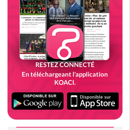
RESTEZ CONNECTÉ
En téléchargeant l'application
KOACI.