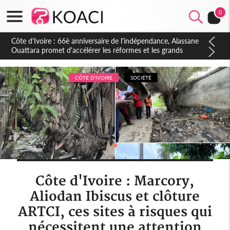
0
Côte d'Ivoire : À Abidjan, Amadou Oury Bah admire le modèle
ivoirien et veut s'en inspirer pour accélérer le développement
de la Guinée
CÔTE D'IVOIRE
SOCIÉTÉ
Côte d'Ivoire : Marcory,
Aliodan Ibiscus et clôture
ARTCI, ces sites à risques qui
nécessitent une attention