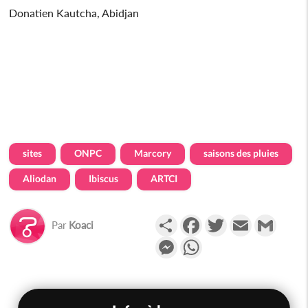
Donatien Kautcha, Abidjan
sites
ONPC
Marcory
saisons des pluies
Aliodan
Ibiscus
ARTCI
Partager
Facebook
Twitter
Email
Gmail
Par
Koaci
Messenger
WhatsApp