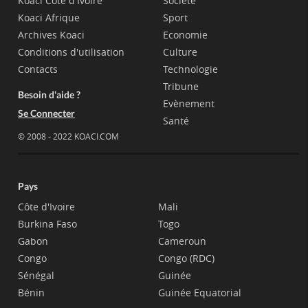
Koaci Côte d'Ivoire
Société
Koaci Afrique
Sport
Archives Koaci
Economie
Conditions d'utilisation
Culture
Contacts
Technologie
Tribune
Besoin d'aide ?
Evènement
Se Connecter
Santé
© 2008 - 2022 KOACI.COM
Pays
Côte d'Ivoire
Mali
Burkina Faso
Togo
Gabon
Cameroun
Congo
Congo (RDC)
Sénégal
Guinée
Bénin
Guinée Equatorial