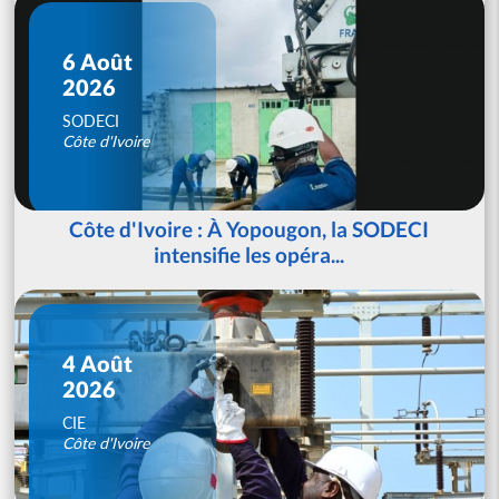
6 Août
2026
SODECI
Côte d'Ivoire
Côte d'Ivoire : À Yopougon, la SODECI
intensifie les opéra...
4 Août
2026
CIE
Côte d'Ivoire