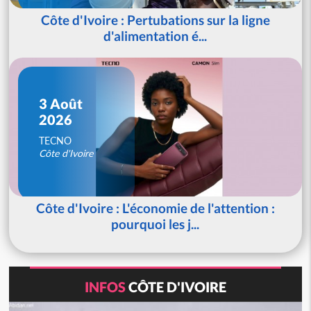
Côte d'Ivoire : Pertubations sur la ligne
d'alimentation é...
3 Août
2026
TECNO
Côte d'Ivoire
Côte d'Ivoire : L'économie de l'attention :
pourquoi les j...
INFOS
CÔTE D'IVOIRE