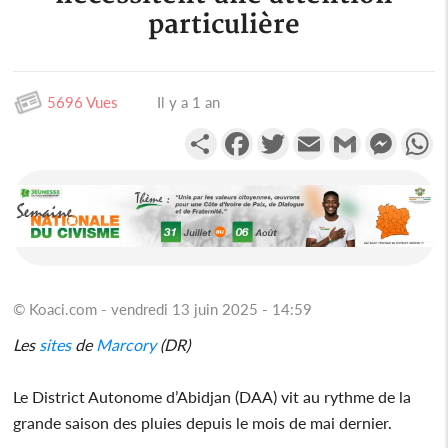
particulière
5696 Vues
Il y a 1 an
Partager
Facebook
Twitter
Email
Gmail
Messen
W
© Koaci.com - vendredi 13 juin 2025 - 14:59
Les
sites
de
Marcory
(DR)
Le District Autonome d’Abidjan (DAA) vit au rythme de la
grande saison des pluies depuis le mois de mai dernier.