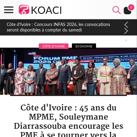
0
Côte d'Ivoire : Concours INFAS 2026, les convocations
seront disponibles à compter du samedi
CÔTE D'IVOIRE
ECONOMIE
Côte d'Ivoire : 45 ans du
MPME, Souleymane
Diarrassouba encourage les
PME à se tourner vers la