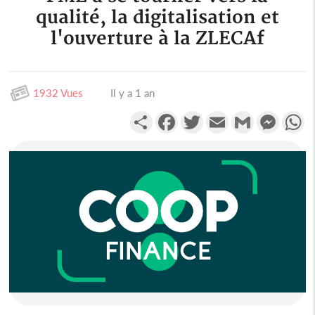
qualité, la digitalisation et
l'ouverture à la ZLECAf
1932 Vues
Il y a 1 an
Partager
Facebook
Twitter
Email
Gmail
Messen
W