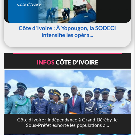
Côte d'Ivoire
Côte d'Ivoire : À Yopougon, la SODECI
intensifie les opéra...
INFOS
CÔTE D'IVOIRE
Côte d'Ivoire : Indépendance à Grand-Béréby, le
Sous-Préfet exhorte les populations à...