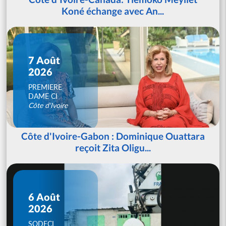
Koné échange avec An...
7 Août
2026
PREMIERE
DAME CI
Côte d'Ivoire
Côte d'Ivoire-Gabon : Dominique Ouattara
reçoit Zita Oligu...
6 Août
2026
SODECI