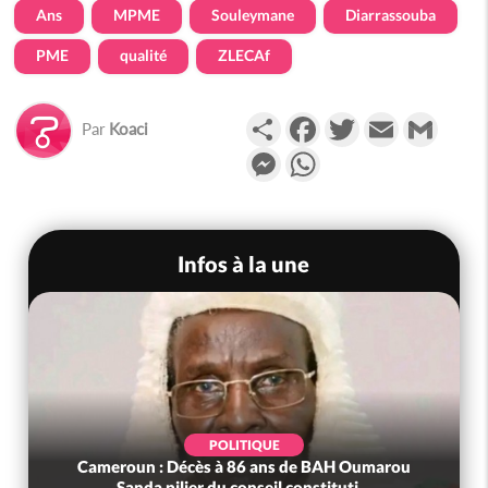
Ans
MPME
Souleymane
Diarrassouba
PME
qualité
ZLECAf
Partager
Facebook
Twitter
Email
Gmail
Par
Koaci
Messenger
WhatsApp
Infos à la une
POLITIQUE
Cameroun : Décès à 86 ans de BAH Oumarou
Sanda pilier du conseil constituti...